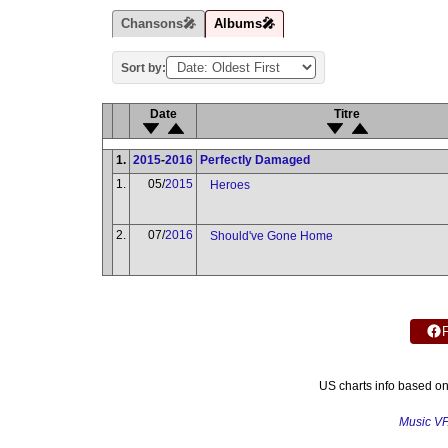
Chansons🎤
Albums🎤
Sort by:
Date
Titre
1.
2015
-
2016
Perfectly Damaged
1.
05/
2015
Heroes
2.
07/
2016
Should've Gone Home
US charts info based o
Music V