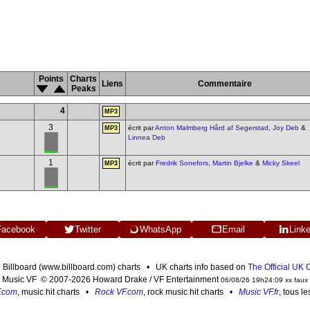
Points
Charts
Liens
Commentaire
Peaks
4
MP3
3
écrit par
Anton Malmberg Hård af Segerstad
,
Joy Deb
&
MP3
Linnea Deb
1
écrit par
Fredrik Sonefors
,
Martin Bjelke
&
Micky Skeel
MP3
Facebook
Twitter
WhatsApp
Email
Link
n Billboard (www.billboard.com) charts • UK charts info based on
The Official UK
Music VF © 2007-2026 Howard Drake / VF Entertainment
06/08/26 19h24:09 xx faux
F.com
, music hit charts •
Rock VF.com
, rock music hit charts •
Music VF.fr
, tous l