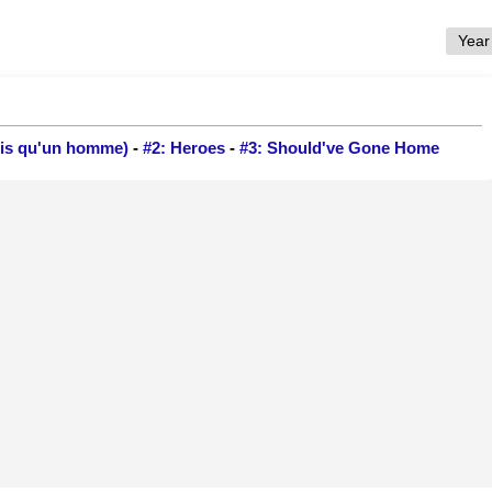
uis qu'un homme)
-
#2: Heroes
-
#3: Should've Gone Home