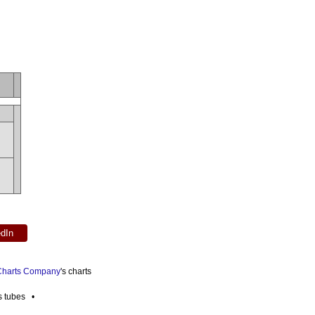
edIn
 Charts Company
's charts
es tubes •