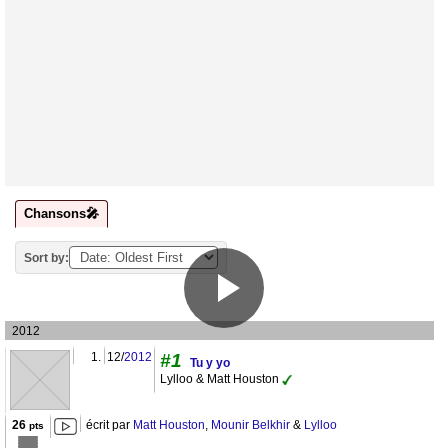
Chansons🎤
Sort by:
2012
1.
12/
2012
#1
Tu y yo
Lylloo & Matt Houston
26
écrit par
Matt Houston
,
Mounir Belkhir
&
Lylloo
pts