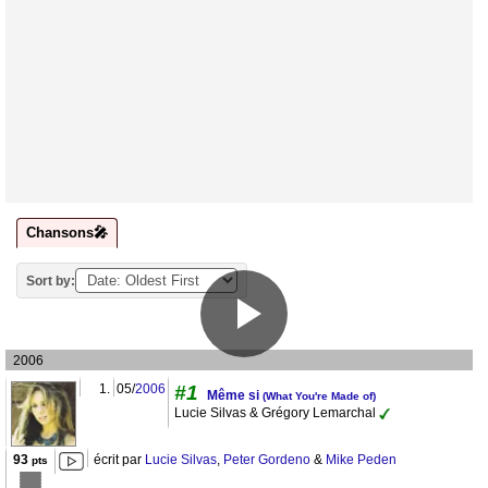
Chansons🎤
Sort by:
2006
1.
05/
2006
#1
Même si
(What You're Made of)
Lucie Silvas & Grégory Lemarchal
93
écrit par
Lucie Silvas
,
Peter Gordeno
&
Mike Peden
pts