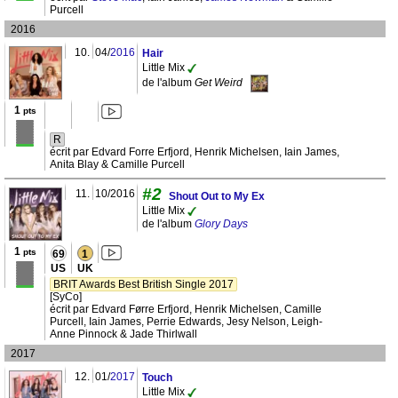
Purcell
2016
10.
04/
2016
Hair
Little Mix
de l'album
Get Weird
1
pts
R
écrit par Edvard Forre Erfjord, Henrik Michelsen, Iain James,
Anita Blay & Camille Purcell
#2
11.
10/2016
Shout Out to My Ex
Little Mix
de l'album
Glory Days
1
pts
69
1
US
UK
BRIT Awards Best British Single 2017
[SyCo]
écrit par Edvard Førre Erfjord, Henrik Michelsen, Camille
Purcell, Iain James, Perrie Edwards, Jesy Nelson, Leigh-
Anne Pinnock & Jade Thirlwall
2017
12.
01/
2017
Touch
Little Mix