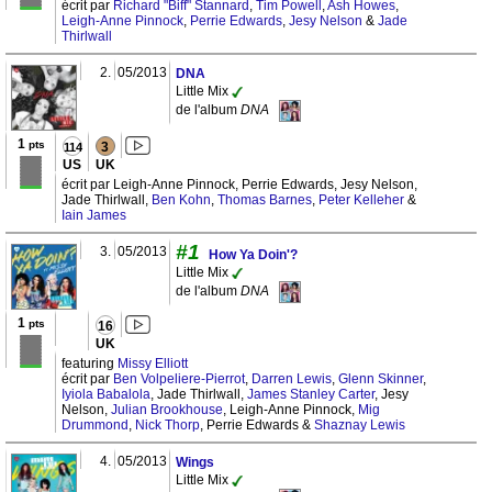
écrit par
Richard "Biff" Stannard
,
Tim Powell
,
Ash Howes
,
Leigh-Anne Pinnock
,
Perrie Edwards
,
Jesy Nelson
&
Jade
Thirlwall
2.
05/2013
DNA
Little Mix
de l'album
DNA
1
pts
3
114
US
UK
écrit par Leigh-Anne Pinnock, Perrie Edwards, Jesy Nelson,
Jade Thirlwall,
Ben Kohn
,
Thomas Barnes
,
Peter Kelleher
&
Iain James
#1
3.
05/2013
How Ya Doin'?
Little Mix
de l'album
DNA
1
pts
16
UK
featuring
Missy Elliott
écrit par
Ben Volpeliere-Pierrot
,
Darren Lewis
,
Glenn Skinner
,
Iyiola Babalola
, Jade Thirlwall,
James Stanley Carter
, Jesy
Nelson,
Julian Brookhouse
, Leigh-Anne Pinnock,
Mig
Drummond
,
Nick Thorp
, Perrie Edwards &
Shaznay Lewis
4.
05/2013
Wings
Little Mix