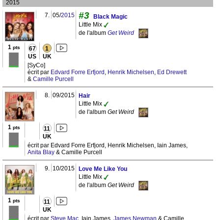
2015
#3
7.
05/
2015
Black Magic
Little Mix
de l'album
Get Weird
1
pts
67
1
US
UK
[SyCo]
écrit par
Edvard Forre Erfjord
,
Henrik Michelsen
,
Ed Drewett
&
Camille Purcell
8.
09/2015
Hair
Little Mix
de l'album
Get Weird
1
pts
11
UK
écrit par Edvard Forre Erfjord, Henrik Michelsen, Iain James,
Anita Blay
& Camille Purcell
9.
10/2015
Love Me Like You
Little Mix
de l'album
Get Weird
1
pts
11
UK
écrit par
Steve Mac
, Iain James,
James Newman
& Camille