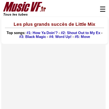
☰
Tous les tubes
Les plus grands succès de Little Mix
Top songs:
#1: How Ya Doin'?
-
#2: Shout Out to My Ex
-
#3: Black Magic
-
#4: Word Up!
-
#5: Move