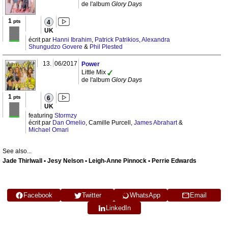
de l'album
Glory Days
1
pts
4
UK
écrit par
Hanni Ibrahim
,
Patrick Patrikios
,
Alexandra
Shungudzo Govere
&
Phil Plested
13.
06/2017
Power
Little Mix
de l'album
Glory Days
1
pts
6
UK
featuring
Stormzy
écrit par
Dan Omelio
, Camille Purcell,
James Abrahart
&
Michael Omari
See also...
Jade Thirlwall • Jesy Nelson • Leigh-Anne Pinnock • Perrie Edwards
Facebook
Twitter
WhatsApp
Email
LinkedIn