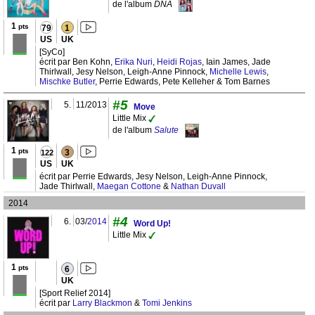
de l'album
DNA
1
pts
79
1
US
UK
[SyCo]
écrit par Ben Kohn,
Erika Nuri
,
Heidi Rojas
, Iain James, Jade
Thirlwall, Jesy Nelson, Leigh-Anne Pinnock,
Michelle Lewis
,
Mischke Butler
, Perrie Edwards, Pete Kelleher & Tom Barnes
#5
5.
11/2013
Move
Little Mix
de l'album
Salute
1
pts
3
122
US
UK
écrit par Perrie Edwards, Jesy Nelson, Leigh-Anne Pinnock,
Jade Thirlwall,
Maegan Cottone
&
Nathan Duvall
2014
#4
6.
03/
2014
Word Up!
Little Mix
1
pts
6
UK
[Sport Relief 2014]
écrit par
Larry Blackmon
&
Tomi Jenkins