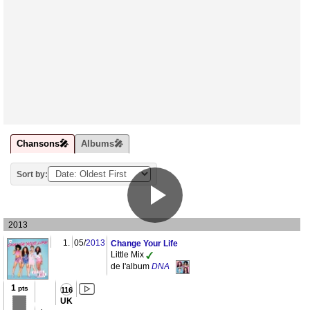
Chansons🎤
Albums🎤
Sort by:
2013
1.
05/
2013
Change Your Life
Little Mix
de l'album
DNA
1
pts
116
UK