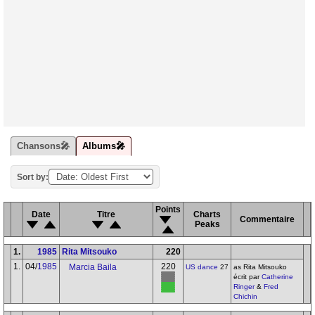
Chansons🎤
Albums🎤
Sort by:
Points
Date
Titre
Charts
Commentaire
Peaks
1.
1985
Rita Mitsouko
220
1.
04/
1985
220
Marcia Baila
US dance
27
as Rita Mitsouko
écrit par
Catherine
Ringer
&
Fred
Chichin