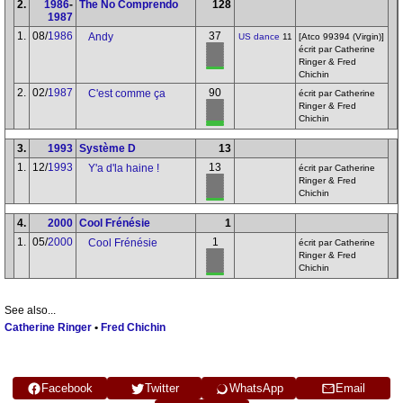
2.
1986
-
The No Comprendo
128
1987
1.
08/
1986
37
Andy
US dance
11
[Atco 99394 (Virgin)]
écrit par Catherine
Ringer & Fred
Chichin
2.
02/
1987
90
C'est comme ça
écrit par Catherine
Ringer & Fred
Chichin
3.
1993
Système D
13
1.
12/
1993
13
Y'a d'la haine !
écrit par Catherine
Ringer & Fred
Chichin
4.
2000
Cool Frénésie
1
1.
05/
2000
1
Cool Frénésie
écrit par Catherine
Ringer & Fred
Chichin
See also...
Catherine Ringer
•
Fred Chichin
Facebook
Twitter
WhatsApp
Email