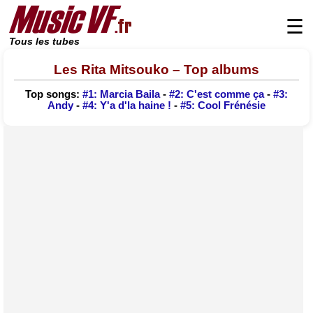
☰
Tous les tubes
Les Rita Mitsouko – Top albums
Top songs:
#1: Marcia Baila
-
#2: C'est comme ça
-
#3:
Andy
-
#4: Y'a d'la haine !
-
#5: Cool Frénésie