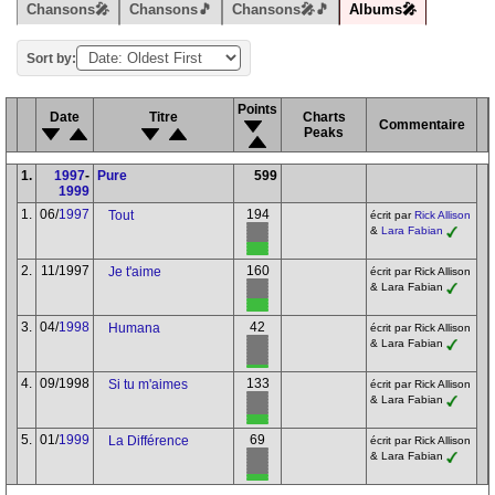
Chansons🎤
Chansons🎵
Chansons🎤🎵
Albums🎤
Sort by:
Points
Date
Titre
Charts
Commentaire
Peaks
1.
1997
-
Pure
599
1999
1.
06/
1997
194
Tout
écrit par
Rick Allison
&
Lara Fabian
2.
11/1997
160
Je t'aime
écrit par Rick Allison
& Lara Fabian
3.
04/
1998
42
Humana
écrit par Rick Allison
& Lara Fabian
4.
09/1998
133
Si tu m'aimes
écrit par Rick Allison
& Lara Fabian
5.
01/
1999
69
La Différence
écrit par Rick Allison
& Lara Fabian