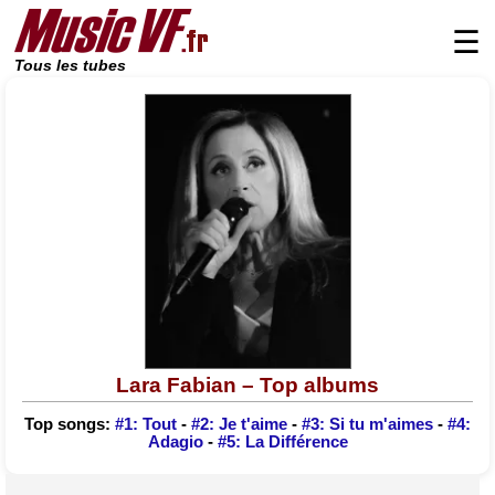
☰
Tous les tubes
Lara Fabian – Top albums
Top songs:
#1: Tout
-
#2: Je t'aime
-
#3: Si tu m'aimes
-
#4:
Adagio
-
#5: La Différence