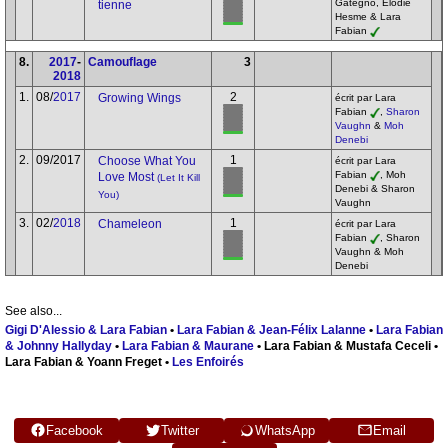
Gategno, Élodie
tienne
Hesme & Lara
Fabian
8.
2017
-
Camouflage
3
2018
1.
08/
2017
2
Growing Wings
écrit par Lara
Fabian
,
Sharon
Vaughn
&
Moh
Denebi
2.
09/2017
1
Choose What You
écrit par Lara
Fabian
, Moh
Love Most
(Let It Kill
Denebi & Sharon
You)
Vaughn
3.
02/
2018
1
Chameleon
écrit par Lara
Fabian
, Sharon
Vaughn & Moh
Denebi
See also...
Gigi D'Alessio & Lara Fabian
•
Lara Fabian & Jean-Félix Lalanne
•
Lara Fabian
& Johnny Hallyday
•
Lara Fabian & Maurane
• Lara Fabian & Mustafa Ceceli •
Lara Fabian & Yoann Freget •
Les Enfoirés
Facebook
Twitter
WhatsApp
Email