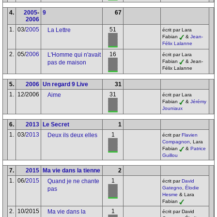
4.
2005
-
9
67
2006
1.
03/
2005
51
La Lettre
écrit par Lara
Fabian
&
Jean-
Félix Lalanne
2.
05/
2006
16
L'Homme qui n'avait
écrit par Lara
Fabian
& Jean-
pas de maison
Félix Lalanne
5.
2006
Un regard 9 Live
31
1.
12/2006
31
Aime
écrit par Lara
Fabian
&
Jérémy
Jouniaux
6.
2013
Le Secret
1
1.
03/
2013
1
Deux ils deux elles
écrit par
Flavien
Compagnon
, Lara
Fabian
&
Patrice
Guillou
7.
2015
Ma vie dans la tienne
2
1.
06/
2015
1
Quand je ne chante
écrit par
David
Gategno
,
Élodie
pas
Hesme
& Lara
Fabian
2.
10/2015
1
Ma vie dans la
écrit par David