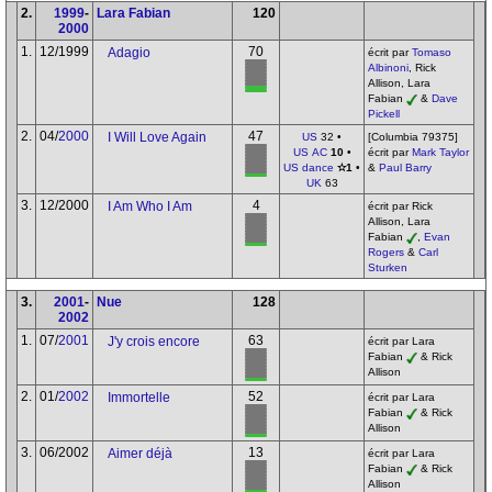
2.
1999
-
Lara Fabian
120
2000
1.
12/1999
70
Adagio
écrit par
Tomaso
Albinoni
, Rick
Allison, Lara
Fabian
&
Dave
Pickell
2.
04/
2000
47
I Will Love Again
US
32 •
[Columbia 79375]
US AC
10
•
écrit par
Mark Taylor
US dance
✫1
•
&
Paul Barry
UK
63
3.
12/2000
4
I Am Who I Am
écrit par Rick
Allison, Lara
Fabian
,
Evan
Rogers
&
Carl
Sturken
3.
2001
-
Nue
128
2002
1.
07/
2001
63
J'y crois encore
écrit par Lara
Fabian
& Rick
Allison
2.
01/
2002
52
Immortelle
écrit par Lara
Fabian
& Rick
Allison
3.
06/2002
13
Aimer déjà
écrit par Lara
Fabian
& Rick
Allison