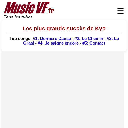
☰
Tous les tubes
Les plus grands succès de Kyo
Top songs:
#1: Dernière Danse
-
#2: Le Chemin
-
#3: Le
Graal
-
#4: Je saigne encore
-
#5: Contact