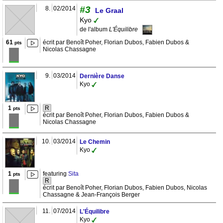
#3
8.
02/2014
Le Graal
Kyo
de l'album
L'Équilibre
61
écrit par Benoît Poher, Florian Dubos, Fabien Dubos &
pts
Nicolas Chassagne
9.
03/2014
Dernière Danse
Kyo
1
R
pts
écrit par Benoît Poher, Florian Dubos, Fabien Dubos &
Nicolas Chassagne
10.
03/2014
Le Chemin
Kyo
1
featuring
Sita
pts
R
écrit par Benoît Poher, Florian Dubos, Fabien Dubos, Nicolas
Chassagne & Jean-François Berger
11.
07/2014
L'Équilibre
Kyo