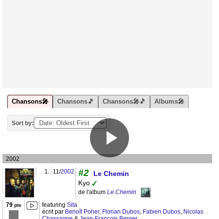
Chansons🎤
Chansons🎵
Chansons🎤🎵
Albums🎤
Sort by:
2002
#2
1.
11/
2002
Le Chemin
Kyo
de l'album
Le Chemin
79
featuring
Sita
pts
écrit par
Benoît Poher
,
Florian Dubos
,
Fabien Dubos
,
Nicolas
Chassagne
&
Jean-François Berger