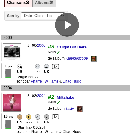
Chansons🎤
Albums🎤
Sort by:
2000
1.
06/
2000
#3
Caught Out There
Kelis
de l'album
Kaleidoscope
1
pts
54
9
4
US
UK
R&B
[Virgin 38677]
écrit par
Pharrell Williams
&
Chad Hugo
2004
2.
02/
2004
#2
Milkshake
Kelis
de l'album
Tasty
10
pts
3
1
4
2
US
UK
dance
R&B
[Star Trak 61026]
écrit par Pharrell Williams & Chad Hugo