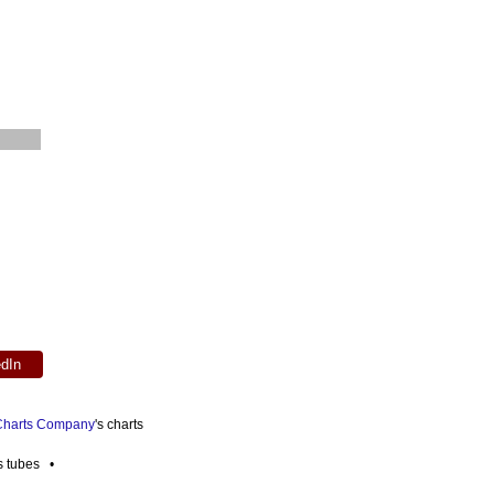
edIn
 Charts Company
's charts
es tubes •