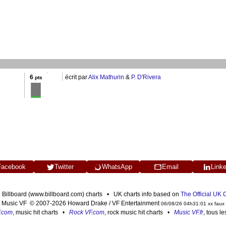
6
écrit par
Alix Mathurin
&
P. D'Rivera
pts
Facebook
Twitter
WhatsApp
Email
Link
n Billboard (www.billboard.com) charts • UK charts info based on
The Official UK
Music VF © 2007-2026 Howard Drake / VF Entertainment
06/08/26 04h31:01 xx faux
F.com
, music hit charts •
Rock VF.com
, rock music hit charts •
Music VF.fr
, tous l