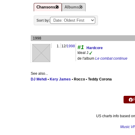
Chansons🎤
Albums🎤
Sort by:
1998
1.
12/
1998
#1
Hardcore
Ideal J
de l'album
Le combat continue
See also...
DJ Mehdi
•
Kery James
• Rocco • Teddy Corona
US charts info based o
Music V