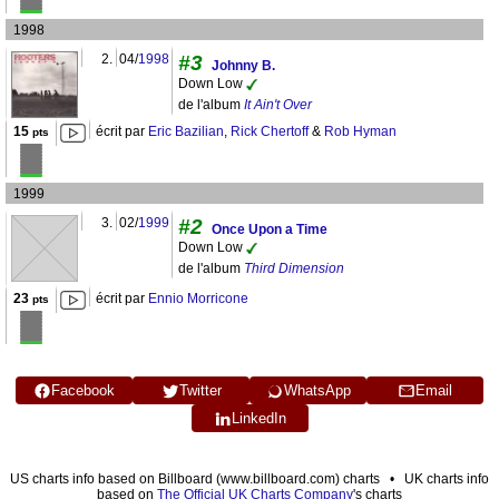
1998
2.
04/
1998
#3
Johnny B.
Down Low
de l'album
It Ain't Over
15
écrit par
Eric Bazilian
,
Rick Chertoff
&
Rob Hyman
pts
1999
3.
02/
1999
#2
Once Upon a Time
Down Low
de l'album
Third Dimension
23
écrit par
Ennio Morricone
pts
Facebook
Twitter
WhatsApp
Email
LinkedIn
US charts info based on Billboard (www.billboard.com) charts • UK charts info
based on
The Official UK Charts Company
's charts