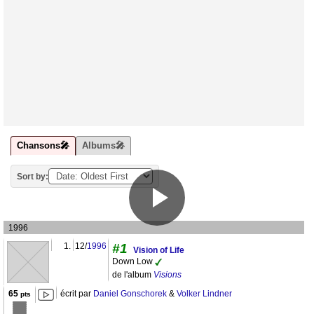
Chansons🎤
Albums🎤
Sort by:
1996
1.
12/
1996
#1
Vision of Life
Down Low
de l'album
Visions
65
écrit par
Daniel Gonschorek
&
Volker Lindner
pts