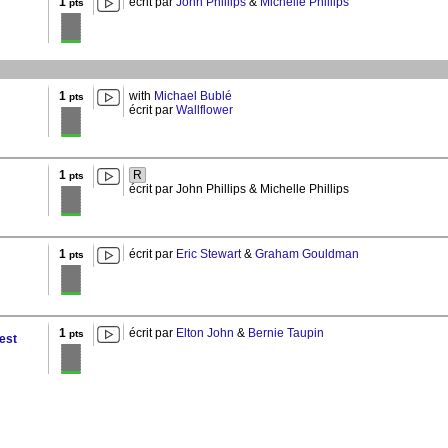
1
écrit par
John Phillips
&
Michelle Phillips
pts
1
with
Michael Bublé
pts
écrit par
Wallflower
1
R
pts
écrit par John Phillips & Michelle Phillips
1
écrit par
Eric Stewart
&
Graham Gouldman
pts
1
écrit par
Elton John
&
Bernie Taupin
pts
est