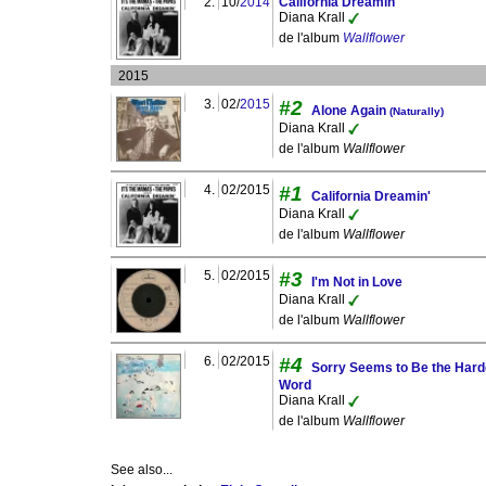
2.
10/
2014
California Dreamin'
Diana Krall
de l'album
Wallflower
2015
3.
02/
2015
#2
Alone Again
(Naturally)
Diana Krall
de l'album
Wallflower
4.
02/2015
#1
California Dreamin'
Diana Krall
de l'album
Wallflower
5.
02/2015
#3
I'm Not in Love
Diana Krall
de l'album
Wallflower
6.
02/2015
#4
Sorry Seems to Be the Hard
Word
Diana Krall
de l'album
Wallflower
See also...