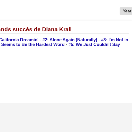
ands succès de Diana Krall
California Dreamin'
-
#2: Alone Again (Naturally)
-
#3: I'm Not in
y Seems to Be the Hardest Word
-
#5: We Just Couldn't Say