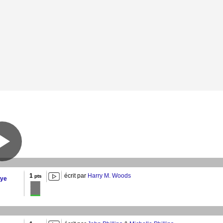
1
écrit par
Harry M. Woods
pts
bye