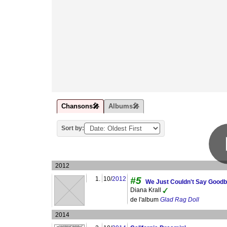
Chansons🎤
Albums🎤
Sort by:
2012
1.
10/
2012
#5
We Just Couldn't Say Good
Diana Krall
de l'album
Glad Rag Doll
2014