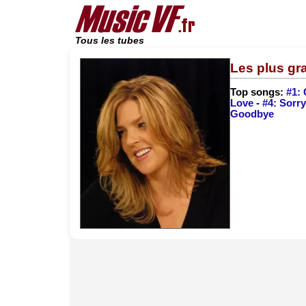
Tous les tubes
Les plus gr
Top songs:
#1: 
Love
-
#4: Sorr
Goodbye