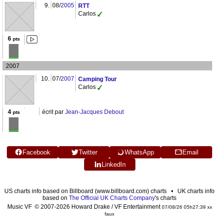
9.
08/
2005
RTT
Carlos
6
pts
2007
10.
07/
2007
Camping Tour
Carlos
4
écrit par
Jean-Jacques Debout
pts
Facebook
Twitter
WhatsApp
Email
LinkedIn
US charts info based on Billboard (www.billboard.com) charts • UK charts info
based on
The Official UK Charts Company
's charts
Music VF © 2007-2026 Howard Drake / VF Entertainment
07/08/26 05h27:39 xx
faux