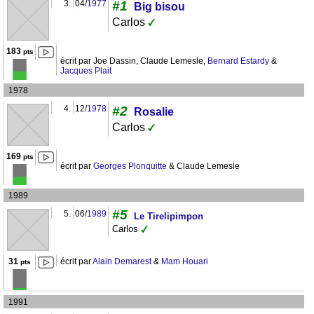
3.
04/
1977
#1
Big bisou
Carlos
183
pts
écrit par Joe Dassin, Claude Lemesle,
Bernard Estardy
&
Jacques Plait
1978
4.
12/
1978
#2
Rosalie
Carlos
169
pts
écrit par
Georges Plonquitte
& Claude Lemesle
1989
#5
5.
06/
1989
Le Tirelipimpon
Carlos
31
écrit par
Alain Demarest
&
Mam Houari
pts
1991