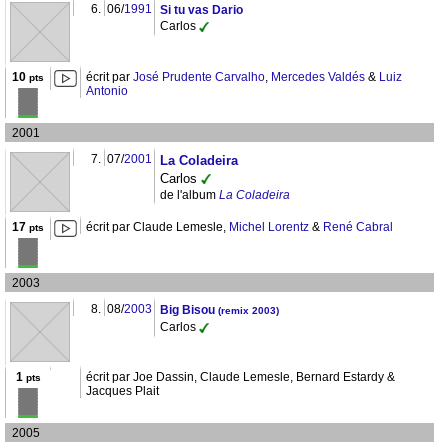
6.
06/
1991
Si tu vas Dario
Carlos
10
écrit par
José Prudente Carvalho
,
Mercedes Valdés
&
Luiz
pts
Antonio
2001
7.
07/
2001
La Coladeira
Carlos
de l'album
La Coladeira
17
écrit par Claude Lemesle,
Michel Lorentz
&
René Cabral
pts
2003
8.
08/
2003
Big Bisou
(remix 2003)
Carlos
1
écrit par Joe Dassin, Claude Lemesle, Bernard Estardy &
pts
Jacques Plait
2005