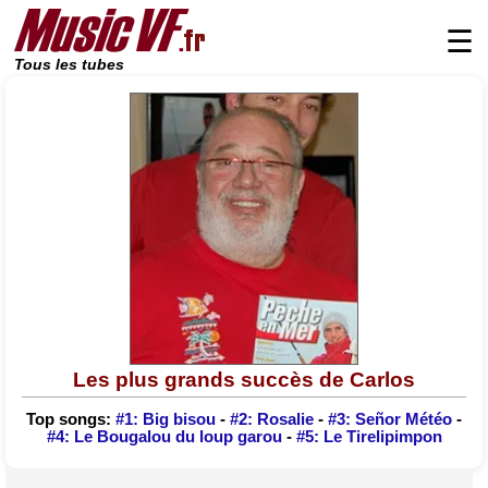
☰
Tous les tubes
Les plus grands succès de Carlos
Top songs:
#1: Big bisou
-
#2: Rosalie
-
#3: Señor Météo
-
#4: Le Bougalou du loup garou
-
#5: Le Tirelipimpon