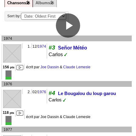
Chansons🎤
Albums🎤
Sort by:
1974
1.
12/
1974
#3
Señor Météo
Carlos
156
écrit par
Joe Dassin
&
Claude Lemesle
pts
1976
2.
02/
1976
#4
Le Bougalou du loup garou
Carlos
118
pts
écrit par Joe Dassin & Claude Lemesle
1977