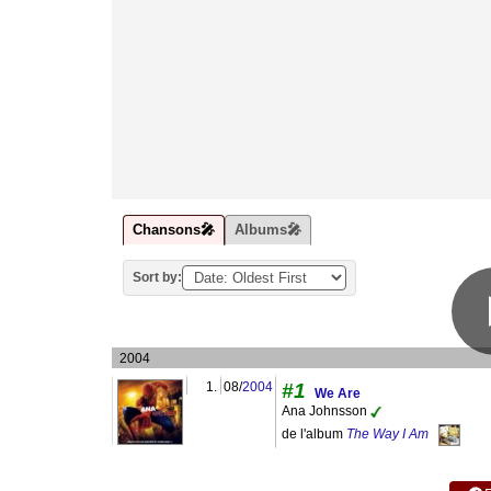
Chansons🎤
Albums🎤
Sort by:
2004
1.
08/
2004
#1
We Are
Ana Johnsson
de l'album
The Way I Am