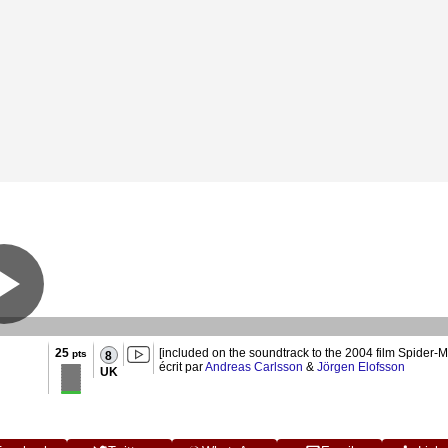
25
[included on the soundtrack to the 2004 film Spider-M
pts
8
écrit par
Andreas Carlsson
&
Jörgen Elofsson
UK