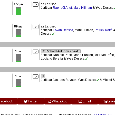
377
as Larusso
pts
écrit par
Raphaël Artof
,
Marc Hillman
& Yves Dessca
89
as Larusso
pts
écrit par
Erwan Dessca
, Marc Hillman,
Patrick Roffé
&
Dessca
1
R: Richard Anthony's death
pts
écrit par Daniele Pace, Mario Panzeri, Miki Del Prête,
Luciano Beretta & Yves Dessca
1
R
pts
écrit par Jacques Revaux, Yves Dessca
& Michel S
Facebook
Twitter
WhatsApp
Email
Link