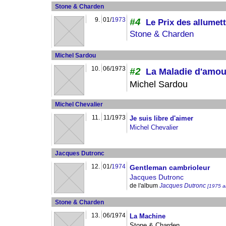
Stone & Charden
9.
01/
1973
#4
Le Prix des allumet
Stone & Charden
Michel Sardou
10.
06/1973
#2
La Maladie d'amou
Michel Sardou
Michel Chevalier
11.
11/1973
Je suis libre d'aimer
Michel Chevalier
Jacques Dutronc
12.
01/
1974
Gentleman cambrioleur
Jacques Dutronc
de l'album
Jacques Dutronc
[1975 a
Stone & Charden
13.
06/1974
La Machine
Stone & Charden