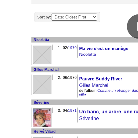
Sort by:
Nicoletta
1.
02/
1970
Ma vie c'est un manège
Nicoletta
Gilles Marchal
2.
06/1970
Pauvre Buddy River
Gilles Marchal
de l'album
Comme un étranger dan
ville
Séverine
3.
04/
1971
Un banc, un arbre, une r
Séverine
Hervé Vilard