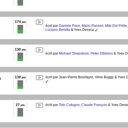
174
pts
écrit par
Daniele Pace
,
Mario Panzeri
,
Miki Del Prête
,
Luciano Beretta
& Yves Dessca
130
pts
écrit par
Michael Shepstone
,
Peter Dibbens
& Yves 
130
écrit par Jean-Pierre Bourtayre, Vline Buggy & Yves
n
pts
27
écrit par
Toto Cutugno
,
Claude François
& Yves Des
pts