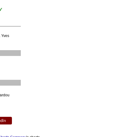
 Yves
ardou
edIn