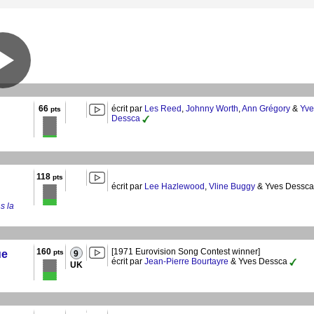
66
écrit par
Les Reed
,
Johnny Worth
,
Ann Grégory
&
Yve
pts
Dessca
118
pts
écrit par
Lee Hazlewood
,
Vline Buggy
& Yves Dessc
s la
160
[1971 Eurovision Song Contest winner]
ue
pts
9
écrit par
Jean-Pierre Bourtayre
& Yves Dessca
UK