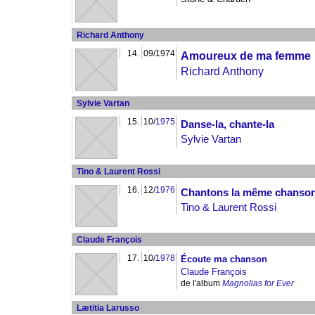
Richard Anthony
14.
09/1974
Amoureux de ma femme
Richard Anthony
Sylvie Vartan
15.
10/
1975
Danse-la, chante-la
Sylvie Vartan
Tino & Laurent Rossi
16.
12/
1976
Chantons la même chanso
Tino & Laurent Rossi
Claude François
17.
10/
1978
Écoute ma chanson
Claude François
de l'album
Magnolias for Ever
Lætitia Larusso