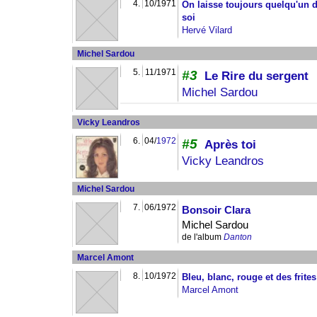
4.
10/1971
On laisse toujours quelqu'un d
soi
Hervé Vilard
Michel Sardou
5.
11/1971
#3
Le Rire du sergent
Michel Sardou
Vicky Leandros
6.
04/
1972
#5
Après toi
Vicky Leandros
Michel Sardou
7.
06/1972
Bonsoir Clara
Michel Sardou
de l'album
Danton
Marcel Amont
8.
10/1972
Bleu, blanc, rouge et des frites
Marcel Amont