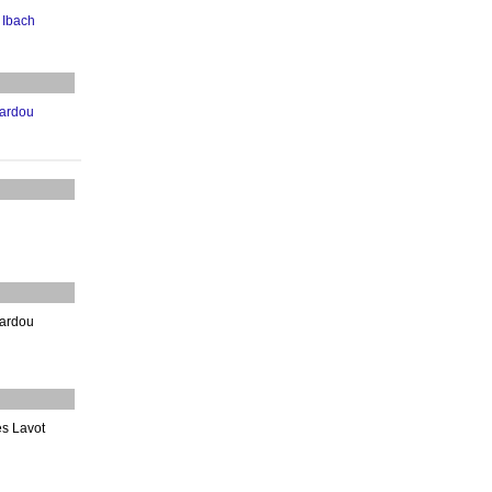
 Ibach
Sardou
ardou
s Lavot