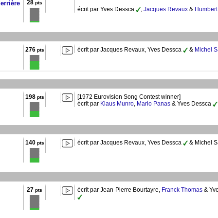
28
errière
pts
écrit par Yves Dessca
,
Jacques Revaux
&
Humbert
276
écrit par Jacques Revaux, Yves Dessca
&
Michel 
pts
198
[1972 Eurovision Song Contest winner]
pts
écrit par
Klaus Munro
,
Mario Panas
& Yves Dessca
140
écrit par Jacques Revaux, Yves Dessca
& Michel S
pts
27
écrit par Jean-Pierre Bourtayre,
Franck Thomas
& Yve
pts