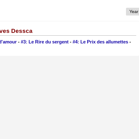
Yves Dessca
 d'amour
-
#3: Le Rire du sergent
-
#4: Le Prix des allumettes
-