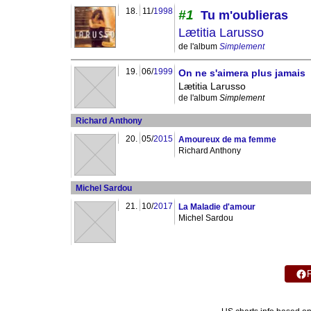
18.
11/
1998
#1
Tu m'oublieras
Lætitia Larusso
de l'album
Simplement
19.
06/
1999
On ne s'aimera plus jamais
Lætitia Larusso
de l'album
Simplement
Richard Anthony
20.
05/
2015
Amoureux de ma femme
Richard Anthony
Michel Sardou
21.
10/
2017
La Maladie d'amour
Michel Sardou