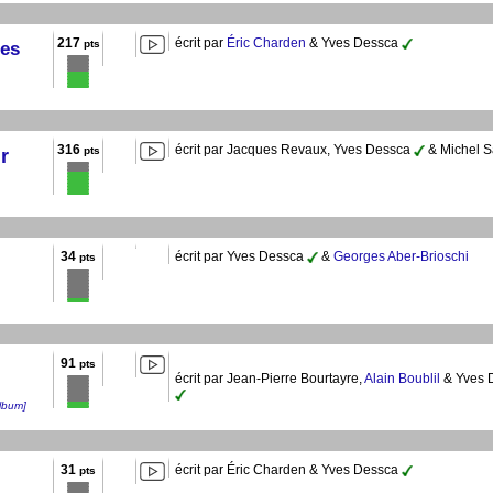
217
écrit par
Éric Charden
& Yves Dessca
pts
tes
316
écrit par Jacques Revaux, Yves Dessca
& Michel S
pts
r
34
écrit par Yves Dessca
&
Georges Aber-Brioschi
pts
91
pts
écrit par Jean-Pierre Bourtayre,
Alain Boublil
& Yves 
lbum]
31
écrit par Éric Charden & Yves Dessca
pts