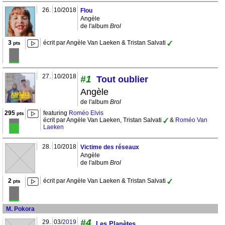
26.
10/2018
Flou
Angèle
de l'album
Brol
3
écrit par Angèle Van Laeken & Tristan Salvati
pts
27.
10/2018
#1
Tout oublier
Angèle
de l'album
Brol
295
featuring
Roméo Elvis
pts
écrit par Angèle Van Laeken, Tristan Salvati
&
Roméo Van
Laeken
28.
10/2018
Victime des réseaux
Angèle
de l'album
Brol
2
écrit par Angèle Van Laeken & Tristan Salvati
pts
M. Pokora
#4
29.
03/
2019
Les Planètes