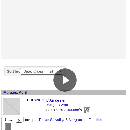
Sort by:
Margaux Avril
1.
01/
2013
L'Air de rien
Margaux Avril
de l'album
Instantanés
6
écrit par
Tristan Salvati
&
Margaux de Fouchier
pts