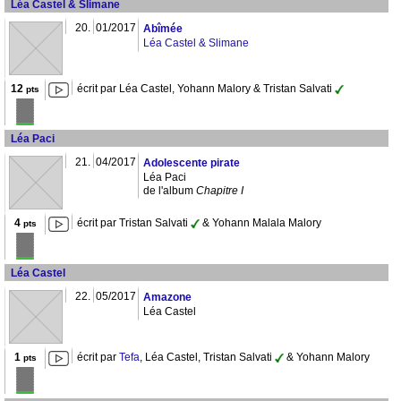
Léa Castel & Slimane
20.
01/2017
Abîmée
Léa Castel & Slimane
12
écrit par Léa Castel, Yohann Malory & Tristan Salvati
pts
Léa Paci
21.
04/2017
Adolescente pirate
Léa Paci
de l'album
Chapitre I
4
écrit par Tristan Salvati
& Yohann Malala Malory
pts
Léa Castel
22.
05/2017
Amazone
Léa Castel
1
écrit par
Tefa
, Léa Castel, Tristan Salvati
& Yohann Malory
pts