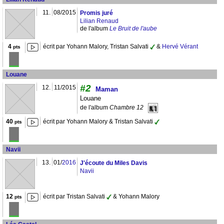
11.
08/2015
Promis juré
Lilian Renaud
de l'album
Le Bruit de l'aube
4
écrit par Yohann Malory, Tristan Salvati
&
Hervé Vérant
pts
Louane
#2
12.
11/2015
Maman
Louane
de l'album
Chambre 12
40
écrit par Yohann Malory & Tristan Salvati
pts
Navii
13.
01/
2016
J'écoute du Miles Davis
Navii
12
écrit par Tristan Salvati
& Yohann Malory
pts