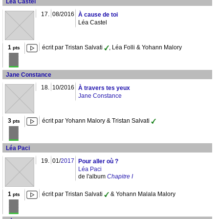
Léa Castel
17.
08/2016
À cause de toi
Léa Castel
1
écrit par Tristan Salvati
, Léa Folli & Yohann Malory
pts
Jane Constance
18.
10/2016
À travers tes yeux
Jane Constance
3
écrit par Yohann Malory & Tristan Salvati
pts
Léa Paci
19.
01/
2017
Pour aller où ?
Léa Paci
de l'album
Chapitre I
1
écrit par Tristan Salvati
& Yohann Malala Malory
pts