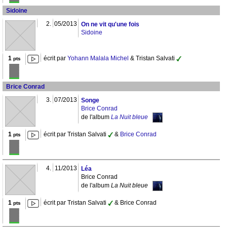
Sidoine
2.
05/2013
On ne vit qu'une fois
Sidoine
1
écrit par
Yohann Malala Michel
& Tristan Salvati
pts
Brice Conrad
3.
07/2013
Songe
Brice Conrad
de l'album
La Nuit bleue
1
écrit par Tristan Salvati
&
Brice Conrad
pts
4.
11/2013
Léa
Brice Conrad
de l'album
La Nuit bleue
1
écrit par Tristan Salvati
& Brice Conrad
pts