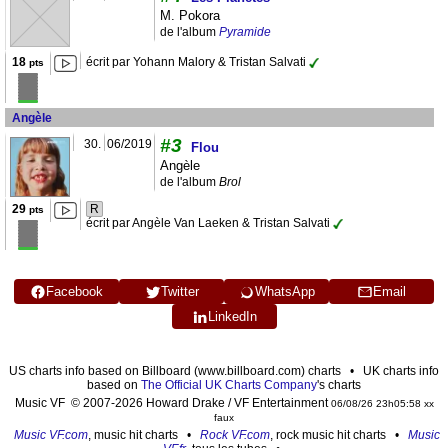
M. Pokora
de l'album
Pyramide
18
écrit par Yohann Malory & Tristan Salvati
pts
Angèle
#3
30.
06/2019
Flou
Angèle
de l'album
Brol
29
R
pts
écrit par Angèle Van Laeken & Tristan Salvati
Facebook
Twitter
WhatsApp
Email
LinkedIn
US charts info based on Billboard (www.billboard.com) charts • UK charts info
based on
The Official UK Charts Company
's charts
Music VF © 2007-2026 Howard Drake / VF Entertainment
06/08/26 23h05:58 xx
faux
Music VF.com
, music hit charts •
Rock VF.com
, rock music hit charts •
Music