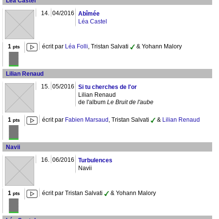
Léa Castel
14.
04/2016
Abîmée
Léa Castel
1
écrit par
Léa Folli
, Tristan Salvati
& Yohann Malory
pts
Lilian Renaud
15.
05/2016
Si tu cherches de l'or
Lilian Renaud
de l'album
Le Bruit de l'aube
1
écrit par
Fabien Marsaud
, Tristan Salvati
&
Lilian Renaud
pts
Navii
16.
06/2016
Turbulences
Navii
1
écrit par Tristan Salvati
& Yohann Malory
pts