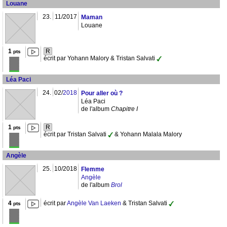
Louane
23.
11/2017
Maman
Louane
1
R
pts
écrit par Yohann Malory & Tristan Salvati
Léa Paci
24.
02/
2018
Pour aller où ?
Léa Paci
de l'album
Chapitre I
1
R
pts
écrit par Tristan Salvati
& Yohann Malala Malory
Angèle
25.
10/2018
Flemme
Angèle
de l'album
Brol
4
écrit par
Angèle Van Laeken
& Tristan Salvati
pts