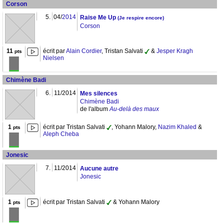
Corson
5.
04/
2014
Raise Me Up
(Je respire encore)
Corson
11
écrit par
Alain Cordier
, Tristan Salvati
&
Jesper Kragh
pts
Nielsen
Chimène Badi
6.
11/2014
Mes silences
Chimène Badi
de l'album
Au-delà des maux
1
écrit par Tristan Salvati
, Yohann Malory,
Nazim Khaled
&
pts
Aleph Cheba
Jonesic
7.
11/2014
Aucune autre
Jonesic
1
écrit par Tristan Salvati
& Yohann Malory
pts