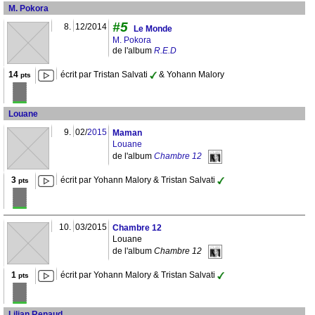
M. Pokora
#5
8.
12/2014
Le Monde
M. Pokora
de l'album
R.E.D
14
écrit par Tristan Salvati
& Yohann Malory
pts
Louane
9.
02/
2015
Maman
Louane
de l'album
Chambre 12
3
écrit par Yohann Malory & Tristan Salvati
pts
10.
03/2015
Chambre 12
Louane
de l'album
Chambre 12
1
écrit par Yohann Malory & Tristan Salvati
pts
Lilian Renaud