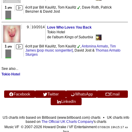
1
écrit par Bill Kaulitz, Tom Kaulitz
, Dave Roth, Patrick
pts
Benzner & David Jost
9.
10/2014
Love Who Loves You Back
Tokio Hotel
de l'album
Kings of Suburbia
1
écrit par Bill Kaulitz, Tom Kaulitz
,
Antonina Armato
,
Tim
pts
James [pop music songwriter]
, David Jost &
Thomas Armato
Sturges
See also...
Tokio Hotel
Facebook
Twitter
WhatsApp
Email
LinkedIn
US charts info based on Billboard (www.billboard.com) charts • UK charts info
based on
The Official UK Charts Company
's charts
Music VF © 2007-2026 Howard Drake / VF Entertainment
07/08/26 19h15:17 xx
faux