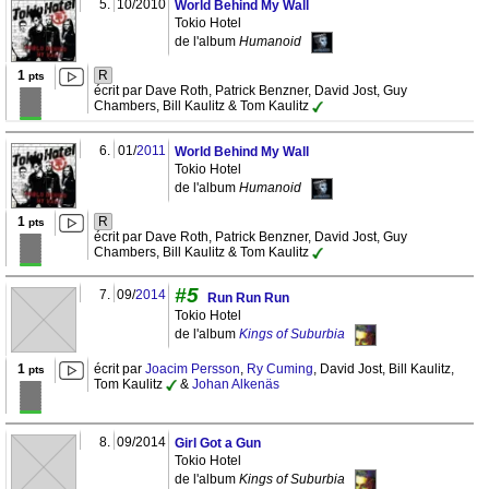
5.
10/2010
World Behind My Wall
Tokio Hotel
de l'album
Humanoid
1
R
pts
écrit par Dave Roth, Patrick Benzner, David Jost, Guy
Chambers, Bill Kaulitz & Tom Kaulitz
6.
01/
2011
World Behind My Wall
Tokio Hotel
de l'album
Humanoid
1
R
pts
écrit par Dave Roth, Patrick Benzner, David Jost, Guy
Chambers, Bill Kaulitz & Tom Kaulitz
#5
7.
09/
2014
Run Run Run
Tokio Hotel
de l'album
Kings of Suburbia
1
écrit par
Joacim Persson
,
Ry Cuming
, David Jost, Bill Kaulitz,
pts
Tom Kaulitz
&
Johan Alkenäs
8.
09/2014
Girl Got a Gun
Tokio Hotel
de l'album
Kings of Suburbia