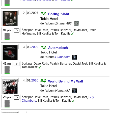
#2
2.
09/2007
Spring nicht
Tokio Hotel
de l'album
Zimmer 483
91
écrit par Dave Roth, Patrick Benzner, David Jost, Peter
pts
Hoffmann, Bill Kaulitz & Tom Kaulitz
#3
3.
09/
2009
Automatisch
Tokio Hotel
de l'album
Humanoid
42
écrit par Dave Roth, Patrick Benzner, David Jost, Bill Kaulitz &
pts
Tom Kaulitz
#4
4.
01/
2010
World Behind My Wall
Tokio Hotel
de l'album
Humanoid
28
écrit par Dave Roth, Patrick Benzner, David Jost,
Guy
pts
Chambers
, Bill Kaulitz & Tom Kaulitz