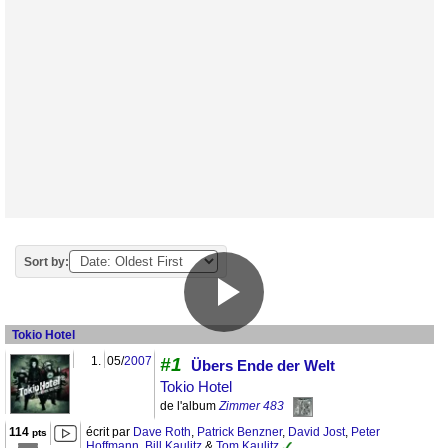
Sort by:
Tokio Hotel
1.
05/
2007
#1
Übers Ende der Welt
Tokio Hotel
de l'album
Zimmer 483
114
écrit par
Dave Roth
,
Patrick Benzner
,
David Jost
,
Peter
pts
Hoffmann
,
Bill Kaulitz
&
Tom Kaulitz