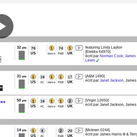
32
featuring Lindy Layton
pts
76
1
74
1
[Elektra 64970]
US
UK
dance
R&B
écrit par
Norman Cook
,
James S
Lewis
31
[A&M 1490]
pts
1
16
1
1
17
écrit par
Janet Jackson
, James 
US
UK
AC
dance
R&B
50
[Virgin 12650]
pts
oes
1
16
1
1
2
écrit par Janet Jackson, James 
US
UK
AC
dance
R&B
14
[Motown 0244]
pts
1
8
2
20
écrit par James Harris III & Ter
US
UK
AC
R&B