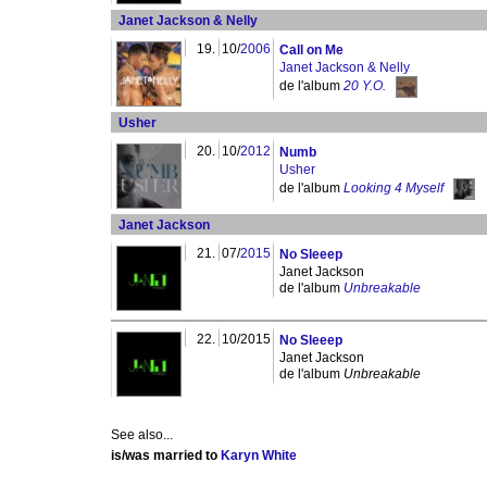
Janet Jackson & Nelly
19.
10/
2006
Call on Me
Janet Jackson & Nelly
de l'album
20 Y.O.
Usher
20.
10/
2012
Numb
Usher
de l'album
Looking 4 Myself
Janet Jackson
21.
07/
2015
No Sleeep
Janet Jackson
de l'album
Unbreakable
22.
10/2015
No Sleeep
Janet Jackson
de l'album
Unbreakable
See also...
is/was married to
Karyn White