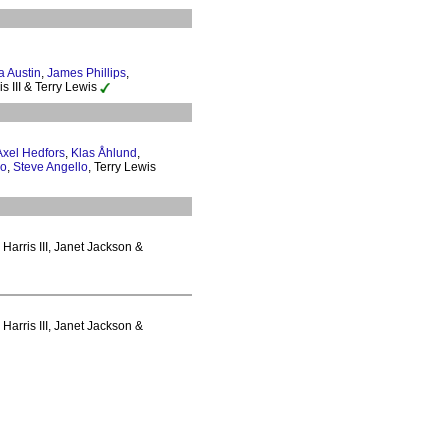
a Austin
,
James Phillips
,
s III & Terry Lewis
Axel Hedfors
,
Klas Åhlund
,
so
,
Steve Angello
, Terry Lewis
 Harris III, Janet Jackson &
Harris III, Janet Jackson &