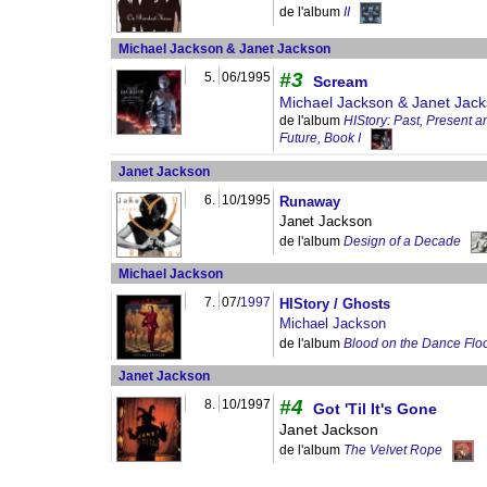
de l'album
II
Michael Jackson & Janet Jackson
#3
5.
06/1995
Scream
Michael Jackson & Janet Jac
de l'album
HIStory: Past, Present a
Future, Book I
Janet Jackson
6.
10/1995
Runaway
Janet Jackson
de l'album
Design of a Decade
Michael Jackson
7.
07/
1997
HIStory / Ghosts
Michael Jackson
de l'album
Blood on the Dance Flo
Janet Jackson
#4
8.
10/1997
Got 'Til It's Gone
Janet Jackson
de l'album
The Velvet Rope