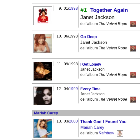
9.
01/
1998
#1
Together Again
Janet Jackson
de l'album
The Velvet Rope
10.
06/1998
Go Deep
Janet Jackson
de l'album
The Velvet Rope
11.
09/1998
I Get Lonely
Janet Jackson
de l'album
The Velvet Rope
12.
04/
1999
Every Time
Janet Jackson
de l'album
The Velvet Rope
Mariah Carey
13.
03/
2000
Thank God I Found You
Mariah Carey
de l'album
Rainbow