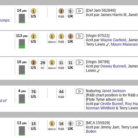
14
[Def Jam 562846]
pts
1
3
5
écrit par James Harris III, Jan
US
UK
R&B
Klumps:
113
[Virgin 97522]
pts
1
1
1
3
écrit par
Wayne Garfield
, James
US
UK
dance
R&B
Terry Lewis
,
Mauro Malavasi
10
[Virgin 38799]
pts
3
29
1
11
11
écrit par
Dewey Bunnell
, James
US
UK
AC
dance
R&B
Lewis
4
featuring
Janet Jackson
pts
76
44
[R&B chart position is for R&B a
US
R&B
[Flyte Tyme album cut]
t of
écrit par
Orville Burrell
,
Roy H
Norman Whitfield
& Terry Lewi
13
[MCA 155929]
pts
15
1
16
9
écrit par Jimmy Jam, Terry Lew
US
UK
dance
R&B
Botkin