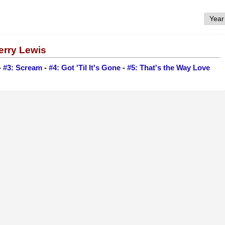
erry Lewis
-
#3: Scream
-
#4: Got 'Til It's Gone
-
#5: That's the Way Love