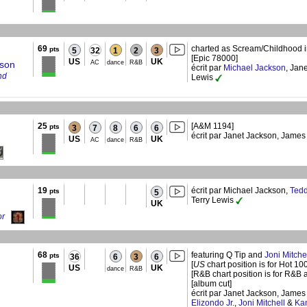
69
charted as Scream/Childhood i
pts
5
32
1
2
3
[Epic 78000]
US
UK
kson
AC
dance
R&B
écrit par
Michael Jackson
, Jan
nd
Lewis
25
[A&M 1194]
pts
3
7
8
6
6
écrit par Janet Jackson, James 
US
UK
AC
dance
R&B
19
écrit par Michael Jackson,
Tedd
pts
5
Terry Lewis
UK
or
68
featuring Q Tip and
Joni Mitche
pts
36
6
3
6
[
US
chart position is for Hot 100
US
UK
dance
R&B
[R&B chart position is for R&B a
[album cut]
écrit par Janet Jackson, James 
Elizondo Jr.
,
Joni Mitchell
&
Kam