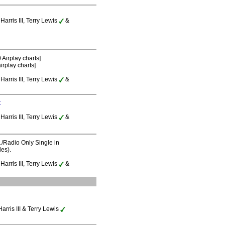
Harris III, Terry Lewis
&
 Airplay charts]
irplay charts]
Harris III, Terry Lewis
&
t
Harris III, Terry Lewis
&
S./Radio Only Single in
es).
Harris III, Terry Lewis
&
arris III & Terry Lewis