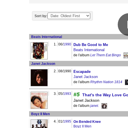
Sort by:
Beats International
1.
06/
1990
Dub Be Good to Me
Beats International
de l'album
Let Them Eat Bingo
Janet Jackson
2.
08/1990
Escapade
Janet Jackson
de l'album
Rhythm Nation 1814
#5
3.
05/
1993
That's the Way Love G
Janet Jackson
de l'album
janet.
Boyz II Men
4.
01/
1995
On Bended Knee
Boyz II Men