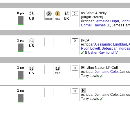
8
as Janet & Nelly
pts
25
2
1
18
[Virgin 76928]
US
UK
dance
R&B
écrit par
Jermaine Dupri
,
Johnt
Cornell Haynes Jr.
, James Harri
1
[RCA]
pts
69
écrit par
Alessandro Lindblad
,
US
Ryon Lovett
,
Sebastian Ingros
&
Usher Raymond IV
1
[Rhythm Nation LP Cut]
pts
63
18
écrit par
Jermaine Cole
, James
US
R&B
Terry Lewis
1
R
pts
écrit par Jermaine Cole, James 
Terry Lewis