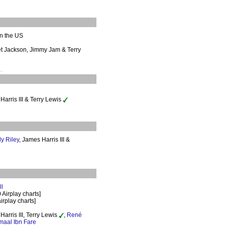
n the US
et Jackson, Jimmy Jam & Terry
Harris III & Terry Lewis
y Riley
, James Harris III &
ll
 Airplay charts]
irplay charts]
Harris III, Terry Lewis
,
René
aal Ibn Fare