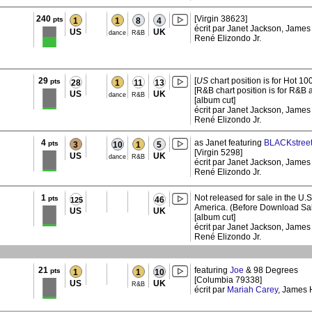
240
[Virgin 38623]
pts
1
1
8
4
écrit par Janet Jackson, James 
US
UK
dance
R&B
René Elizondo Jr.
29
[
US
chart position is for Hot 100
pts
28
1
11
13
[R&B chart position is for R&B a
US
UK
dance
R&B
[album cut]
écrit par Janet Jackson, James 
René Elizondo Jr.
4
as Janet featuring
BLACKstree
pts
3
10
1
5
[Virgin 5298]
US
UK
dance
R&B
écrit par Janet Jackson, James 
René Elizondo Jr.
1
Not released for sale in the U.
pts
46
125
America. (Before Download Sal
US
UK
[album cut]
écrit par Janet Jackson, James 
René Elizondo Jr.
21
featuring
Joe
& 98 Degrees
pts
1
1
10
[Columbia 79338]
US
UK
R&B
écrit par
Mariah Carey
, James H