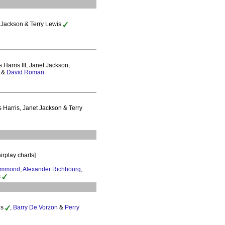
et Jackson & Terry Lewis
 Harris III, Janet Jackson,
&
David Roman
 Harris, Janet Jackson & Terry
irplay charts]
ammond
,
Alexander Richbourg
,
s
is
,
Barry De Vorzon
&
Perry