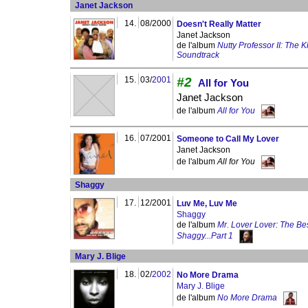
Janet Jackson
14.
08/2000
Doesn't Really Matter
Janet Jackson
de l'album
Nutty Professor II: The 
Soundtrack
15.
03/
2001
#2
All for You
Janet Jackson
de l'album
All for You
16.
07/2001
Someone to Call My Lover
Janet Jackson
de l'album
All for You
Shaggy
17.
12/2001
Luv Me, Luv Me
Shaggy
de l'album
Mr. Lover Lover: The Bes
Shaggy...Part 1
Mary J. Blige
18.
02/
2002
No More Drama
Mary J. Blige
de l'album
No More Drama