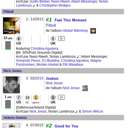
écrit par
Justin Bieber
,
Nasri Atweh
,
Adam Messinger
,
Nolan
Lambroza
&
Christopher Bridges
Pitbull
#1
2.
12/2012
Feel This Moment
Pitbull
de l'album
Global Warming
33
pts
8
5
US
UK
featuring
Christina Aguilera
[Mr. 305/Polo Grounds Digital]
écrit par Nasri Atweh, Nolan Lambroza
, Adam Messinger,
Armando Perez
,
DJ Buddha
,
Christina Aguilera
,
Magne
Furuholmen
,
Morten Harket
&
Pål Waaktaar
Nick Jonas
3.
02/
2015
Jealous
Nick Jonas
de l'album
Nick Jonas
1
pts
7
15
1
2
US
UK
AC
dance
[Safehouse/Island Digital]
écrit par
Nick Jonas
, Nolan Lambroza
&
Simon Wilcox
Selena Gomez
#2
4.
07/2015
Good for You