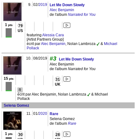
9.
02/
2019
Let Me Down Slowly
Alec Benjamin
de l'album
Narrated for You
1
pts
79
US
featuring
Alessia Cara
[Artist Partners Group]
écrit par
Alec Benjamin
, Nolan Lambroza
&
Michael
Pollack
#3
10.
08/2019
Let Me Down Slowly
Alec Benjamin
de l'album
Narrated for You
15
pts
31
UK
R
écrit par Alec Benjamin, Nolan Lambroza
& Michael
Pollack
Selena Gomez
11.
01/
2020
Rare
Selena Gomez
de l'album
Rare
1
pts
30
28