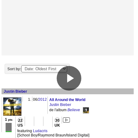
Sort by:
Justin Bieber
1.
06/
2012
All Around the World
Justin Bieber
de l'album
Believe
1
pts
22
30
US
UK
featuring
Ludacris
[School Boy/Raymond Braun/Island Digital]