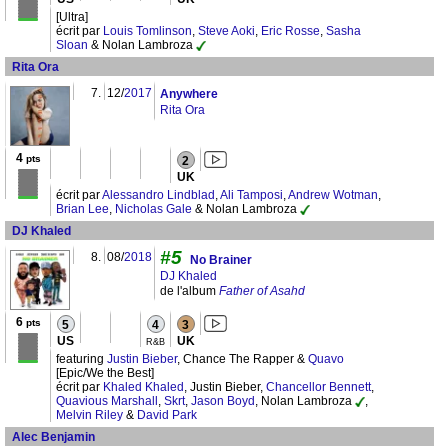
[Ultra]
écrit par
Louis Tomlinson
,
Steve Aoki
,
Eric Rosse
,
Sasha
Sloan
& Nolan Lambroza
Rita Ora
7.
12/
2017
Anywhere
Rita Ora
4
pts
2
UK
écrit par
Alessandro Lindblad
,
Ali Tamposi
,
Andrew Wotman
,
Brian Lee
,
Nicholas Gale
& Nolan Lambroza
DJ Khaled
#5
8.
08/
2018
No Brainer
DJ Khaled
de l'album
Father of Asahd
6
pts
5
4
3
US
UK
R&B
featuring
Justin Bieber
, Chance The Rapper &
Quavo
[Epic/We the Best]
écrit par
Khaled Khaled
, Justin Bieber,
Chancellor Bennett
,
Quavious Marshall
,
Skrt
,
Jason Boyd
, Nolan Lambroza
,
Melvin Riley
&
David Park
Alec Benjamin