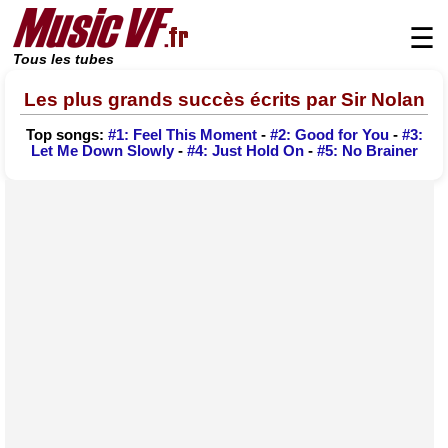
☰
Tous les tubes
Les plus grands succès écrits par Sir Nolan
Top songs:
#1: Feel This Moment
-
#2: Good for You
-
#3:
Let Me Down Slowly
-
#4: Just Hold On
-
#5: No Brainer