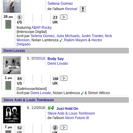
Selena Gomez
de l'album
Revival
26
pts
5
23
US
UK
featuring
A$AP Rocky
[Interscope Digital]
écrit par
Selena Gomez
,
Julia Michaels
,
Justin Tranter
,
Nick
Monson
, Nolan Lambroza
,
Rakim Mayers
&
Hector
Delgado
Demi Lovato
5.
07/
2016
Body Say
Demi Lovato
1
pts
84
188
US
UK
[Safehouse/Island]
écrit par
Demi Lovato
, Nolan Lambroza
& Simon Wilcox
Steve Aoki & Louis Tomlinson
#4
6.
12/2016
Just Hold On
Steve Aoki & Louis Tomlinson
de l'album
Neon Future III
7
pts
52
2
US
UK