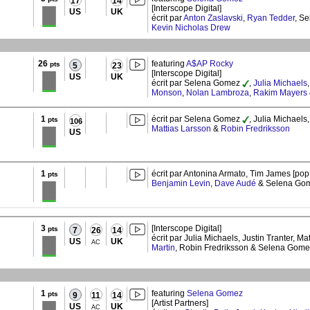
17
14
[Interscope Digital]
US
UK
écrit par
Anton Zaslavski
,
Ryan Tedder
, S
Kevin Nicholas Drew
26
featuring
A$AP Rocky
pts
5
23
[Interscope Digital]
US
UK
écrit par Selena Gomez
,
Julia Michaels
Monson
,
Nolan Lambroza
,
Rakim Mayers
1
écrit par Selena Gomez
, Julia Michaels,
pts
106
Mattias Larsson
&
Robin Fredriksson
US
1
écrit par Antonina Armato, Tim James [pop
pts
Benjamin Levin
,
Dave Audé
& Selena Go
3
[Interscope Digital]
pts
7
26
14
écrit par Julia Michaels, Justin Tranter, M
US
UK
AC
Martin
, Robin Fredriksson & Selena Gom
1
featuring
Selena Gomez
pts
9
11
14
[Artist Partners]
US
UK
AC