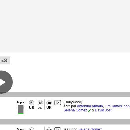
ms🎤
6
[Hollywood]
pts
6
18
30
écrit par
Antonina Armato
,
Tim James [pop 
US
UK
AC
Selena Gomez
&
David Jost
5
featuring
Selena Gomez
pts