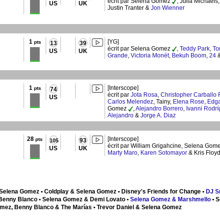
écrit par Selena Gomez
, Julia Michaels
US
UK
Justin Tranter &
Jon Wienner
1
[YG]
pts
13
39
écrit par Selena Gomez
,
Teddy Park
,
To
US
UK
Grande
,
Victoria Monét
,
Bekuh Boom
,
24
1
[Interscope]
pts
74
écrit par
Jota Rosa
,
Christopher Carballo
US
Carlos Melendez
, Tainy,
Elena Rose
,
Edga
Gomez
,
Alejandro Borrero
,
Ivanni Rodr
Alejandro
&
Jorge A. Diaz
28
[Interscope]
pts
93
105
écrit par William Grigahcine, Selena Gom
US
UK
Marty Maro
,
Karen Sotomayor
& Kris Floy
 Selena Gomez • Coldplay & Selena Gomez • Disney's Friends for Change •
DJ S
Benny Blanco • Selena Gomez & Demi Lovato •
Selena Gomez & Marshmello
• S
mez, Benny Blanco & The Marías • Trevor Daniel & Selena Gomez