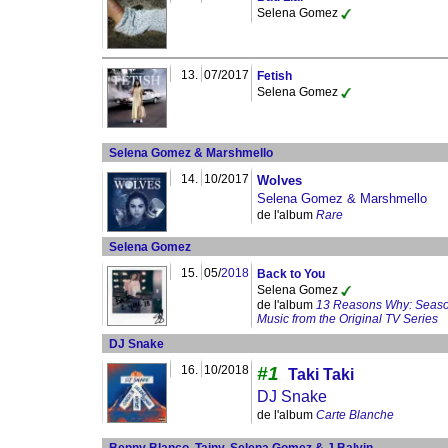
Selena Gomez
13.
07/2017
Fetish
Selena Gomez
Selena Gomez & Marshmello
14.
10/2017
Wolves
Selena Gomez & Marshmello
de l'album
Rare
Selena Gomez
15.
05/
2018
Back to You
Selena Gomez
de l'album
13 Reasons Why: Seaso
Music from the Original TV Series
DJ Snake
16.
10/2018
#1
Taki Taki
DJ Snake
de l'album
Carte Blanche