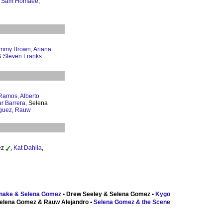
,
Sam Homaee
,
mmy Brown
,
Ariana
&
Steven Franks
 Ramos
,
Alberto
r Barrera
, Selena
íguez
,
Rauw
ez
,
Kat Dahlia
,
d
nake & Selena Gomez
• Drew Seeley & Selena Gomez •
Kygo
elena Gomez & Rauw Alejandro •
Selena Gomez & the Scene