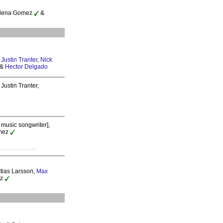
elena Gomez
&
,
Justin Tranter
,
Nick
&
Hector Delgado
 Justin Tranter,
 music songwriter],
mez
attias Larsson,
Max
ez