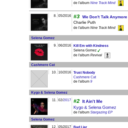
de l'album
Nine Track Mind
#3
8.
05/2016
We Don't Talk Anymore
Charlie Puth
de l'album
Nine Track Mind
Selena Gomez
9.
06/2016
Kill Em with Kindness
Selena Gomez
de l'album
Revival
Cashmere Cat
10.
10/2016
Trust Nobody
Cashmere Cat
de l'album
9
Kygo & Selena Gomez
11.
02/
2017
#2
It Ain't Me
Kygo & Selena Gomez
de l'album
Stargazing EP
Selena Gomez
12.
05/2017
Bad Liar