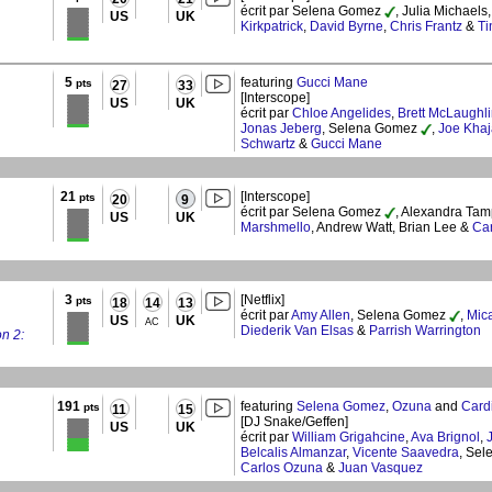
écrit par Selena Gomez
, Julia Michaels,
US
UK
Kirkpatrick
,
David Byrne
,
Chris Frantz
&
T
5
featuring
Gucci Mane
pts
27
33
[Interscope]
US
UK
écrit par
Chloe Angelides
,
Brett McLaughl
Jonas Jeberg
, Selena Gomez
,
Joe Khaj
Schwartz
&
Gucci Mane
21
[Interscope]
pts
20
9
écrit par Selena Gomez
, Alexandra Tam
US
UK
Marshmello
, Andrew Watt, Brian Lee &
Ca
3
[Netflix]
pts
18
14
13
écrit par
Amy Allen
, Selena Gomez
,
Mic
US
UK
AC
Diederik Van Elsas
&
Parrish Warrington
n 2:
191
featuring
Selena Gomez
,
Ozuna
and
Card
pts
11
15
[DJ Snake/Geffen]
US
UK
écrit par
William Grigahcine
,
Ava Brignol
,
Belcalis Almanzar
,
Vicente Saavedra
, Se
Carlos Ozuna
&
Juan Vasquez