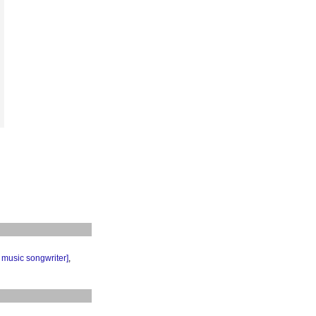
music songwriter]
,