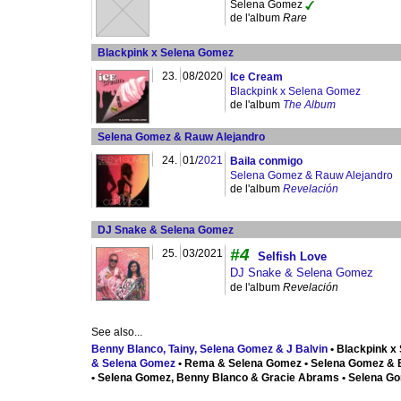
Selena Gomez
de l'album
Rare
Blackpink x Selena Gomez
23.
08/2020
Ice Cream
Blackpink x Selena Gomez
de l'album
The Album
Selena Gomez & Rauw Alejandro
24.
01/
2021
Baila conmigo
Selena Gomez & Rauw Alejandro
de l'album
Revelación
DJ Snake & Selena Gomez
#4
25.
03/2021
Selfish Love
DJ Snake & Selena Gomez
de l'album
Revelación
See also...
Benny Blanco, Tainy, Selena Gomez & J Balvin
• Blackpink x
& Selena Gomez
• Rema & Selena Gomez • Selena Gomez & 
• Selena Gomez, Benny Blanco & Gracie Abrams • Selena Go