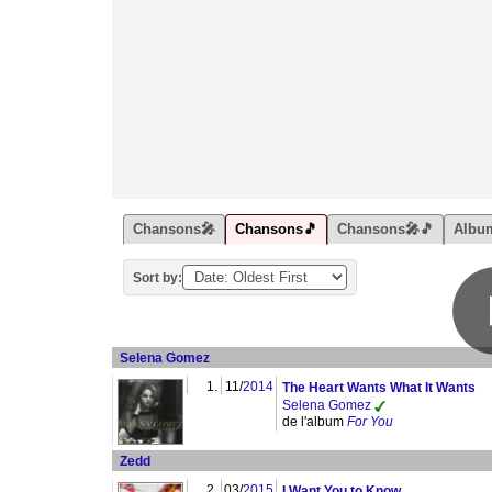
Chansons🎤
Chansons🎵
Chansons🎤🎵
Albu
Sort by:
Selena Gomez
1.
11/
2014
The Heart Wants What It Wants
Selena Gomez
de l'album
For You
Zedd
2.
03/
2015
I Want You to Know