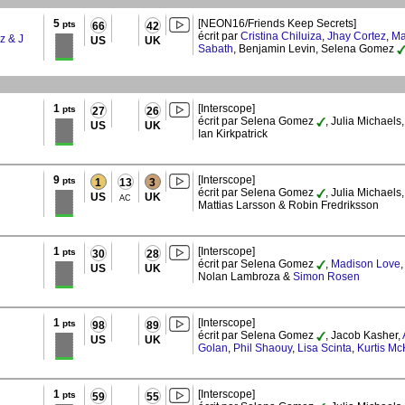
5
[NEON16/Friends Keep Secrets]
pts
66
42
écrit par
Cristina Chiluiza
,
Jhay Cortez
,
Ma
z & J
US
UK
Sabath
, Benjamin Levin, Selena Gomez
1
[Interscope]
pts
27
26
écrit par Selena Gomez
, Julia Michaels,
US
UK
Ian Kirkpatrick
9
[Interscope]
pts
1
13
3
écrit par Selena Gomez
, Julia Michaels,
US
UK
AC
Mattias Larsson & Robin Fredriksson
1
[Interscope]
pts
30
28
écrit par Selena Gomez
,
Madison Love
US
UK
Nolan Lambroza &
Simon Rosen
1
[Interscope]
pts
98
89
écrit par Selena Gomez
, Jacob Kasher,
US
UK
Golan
,
Phil Shaouy
,
Lisa Scinta
,
Kurtis Mc
1
[Interscope]
pts
59
55