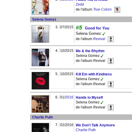
Zedd
de l'album
True Colors
Selena Gomez
#5
3.
07/2015
Good for You
Selena Gomez
de l'album
Revival
4.
10/2015
Me & the Rhythm
Selena Gomez
de l'album
Revival
5.
10/2015
Kill Em with Kindness
Selena Gomez
de l'album
Revival
6.
01/
2016
Hands to Myself
Selena Gomez
de l'album
Revival
Charlie Puth
7.
02/2016
We Don't Talk Anymore
Charlie Puth