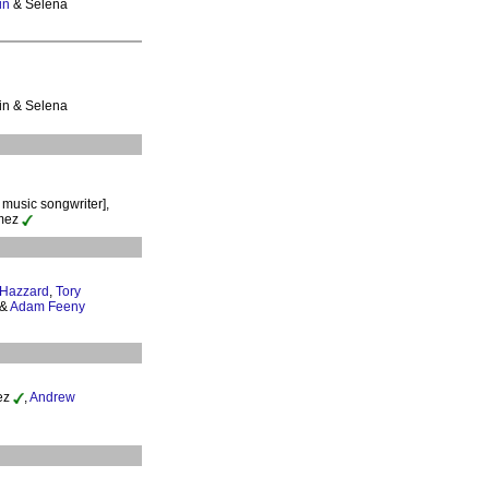
in
& Selena
lin & Selena
 music songwriter],
omez
 Hazzard
,
Tory
 &
Adam Feeny
ez
,
Andrew