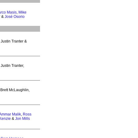
rco Masis
,
Mike
&
José Osorio
 Justin Tranter &
 Justin Tranter,
, Brett McLaughlin,
Ammar Malik
,
Ross
Kenzie
&
Jon Mills