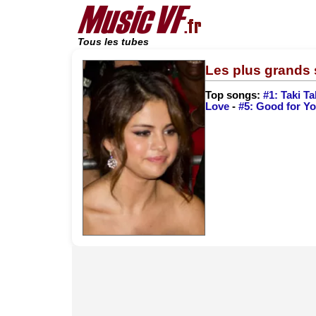
Tous les tubes
Les plus grands 
Top songs:
#1: Taki Ta
Love
-
#5: Good for Y