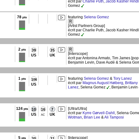
écrit par
Charlie Puth
,
Jacob Kasher Hindl
Gomez
78
featuring
Selena Gomez
pts
R
[Artist Partners Group]
écrit par Charlie Puth, Jacob Kasher Hind
Gomez
2
R
pts
39
35
[Interscope]
US
UK
écrit par Antonina Armato, Tim James [pop
Benjamin Levin, Dave Audé & Selena G
1
featuring
Selena Gomez
&
Tory Lanez
pts
106
écrit par
Magnus August Høiberg
,
Brittany
US
Lanez
, Selena Gomez
, Benjamin Levin
124
[Ultra/Ultra]
pts
10
16
7
écrit par
Kyrre Gørvell-Dahll
, Selena Gom
US
UK
AC
Wotman
,
Brian Lee
&
Ali Tamposi
5
[Interscope]
pts
20
21