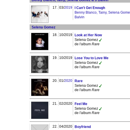
Benny Blanco, Tainy, Selena Gomez & J Balvin
17.
03/
2019
I Can't Get Enough
Benny Blanco, Tainy, Selena Gome
Balvin
Selena Gomez
18.
10/2019
Look at Her Now
Selena Gomez
de l'album
Rare
19.
10/2019
Lose You to Love Me
Selena Gomez
de l'album
Rare
20.
01/
2020
Rare
Selena Gomez
de l'album
Rare
21.
02/2020
Feel Me
Selena Gomez
de l'album
Rare
22.
04/2020
Boyfriend