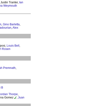
 Justin Tranter,
Ian
ina Weymouth
in
,
Gino Barletta
,
adourian
,
Alex
posi,
Louis Bell
,
rl Rosen
ah Premnath
,
i B
Jordan Thorpe
,
lena Gomez
,
Juan