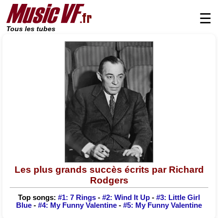
☰
Tous les tubes
Les plus grands succès écrits par Richard
Rodgers
Top songs:
#1: 7 Rings
-
#2: Wind It Up
-
#3: Little Girl
Blue
-
#4: My Funny Valentine
-
#5: My Funny Valentine