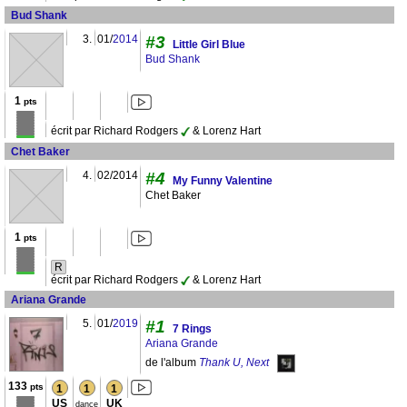
Bud Shank
3.
01/
2014
#3
Little Girl Blue
Bud Shank
1
pts
écrit par Richard Rodgers
& Lorenz Hart
Chet Baker
4.
02/2014
#4
My Funny Valentine
Chet Baker
1
pts
R
écrit par Richard Rodgers
& Lorenz Hart
Ariana Grande
5.
01/
2019
#1
7 Rings
Ariana Grande
de l'album
Thank U, Next
133
pts
1
1
1
US
UK
dance