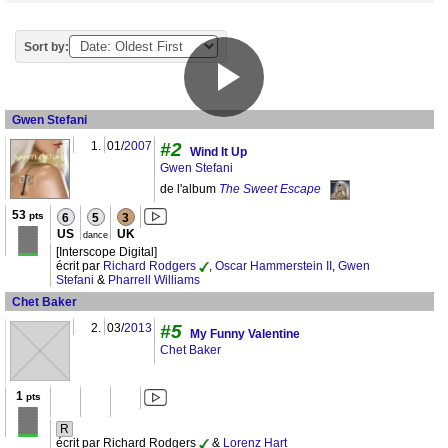
Sort by:
Gwen Stefani
1.
01/
2007
#2
Wind It Up
Gwen Stefani
de l'album
The Sweet Escape
53
pts
6
5
3
US
UK
dance
[Interscope Digital]
écrit par
Richard Rodgers
,
Oscar Hammerstein II
,
Gwen
Stefani
&
Pharrell Williams
Chet Baker
2.
03/
2013
#5
My Funny Valentine
Chet Baker
1
pts
R
écrit par Richard Rodgers
&
Lorenz Hart