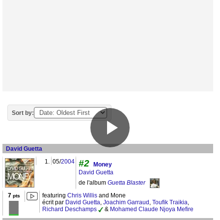
Sort by:
David Guetta
1.
05/
2004
#2
Money
David Guetta
de l'album
Guetta Blaster
7
featuring
Chris Willis
and Mone
pts
écrit par
David Guetta
,
Joachim Garraud
,
Toufik Traikia
,
Richard Deschamps
&
Mohamed Claude Njoya Mefire