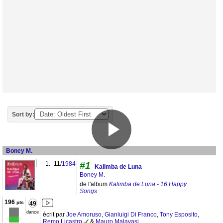
Sort by:
Boney M.
1.
11/
1984
#1
Kalimba de Luna
Boney M.
de l'album
Kalimba de Luna - 16 Happy
Songs
196
pts
49
dance
écrit par
Joe Amoruso
,
Gianluigi Di Franco
,
Tony Esposito
,
Remo Licastro
&
Mauro Malavasi