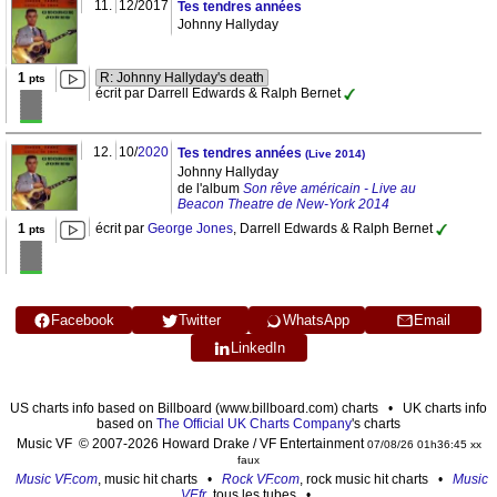
11.
12/2017
Tes tendres années
Johnny Hallyday
1
R: Johnny Hallyday's death
pts
écrit par Darrell Edwards & Ralph Bernet
12.
10/
2020
Tes tendres années
(Live 2014)
Johnny Hallyday
de l'album
Son rêve américain - Live au
Beacon Theatre de New-York 2014
1
écrit par
George Jones
, Darrell Edwards & Ralph Bernet
pts
Facebook
Twitter
WhatsApp
Email
LinkedIn
US charts info based on Billboard (www.billboard.com) charts • UK charts info
based on
The Official UK Charts Company
's charts
Music VF © 2007-2026 Howard Drake / VF Entertainment
07/08/26 01h36:45 xx
faux
Music VF.com
, music hit charts •
Rock VF.com
, rock music hit charts •
Music
VF.fr
, tous les tubes •