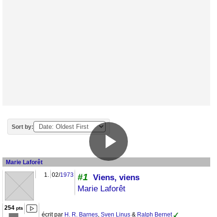
Sort by:
Marie Laforêt
1.
02/
1973
#1
Viens, viens
Marie Laforêt
254
pts
écrit par
H. R. Barnes
,
Sven Linus
&
Ralph Bernet