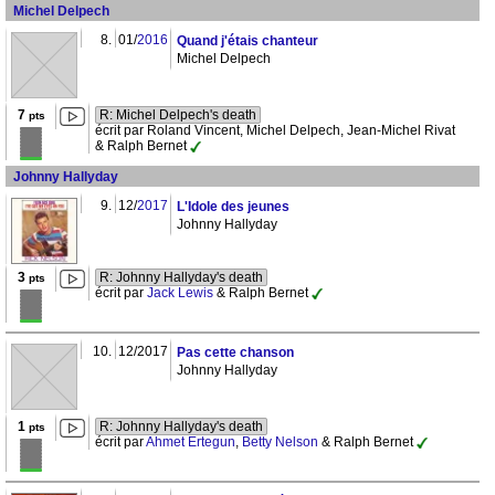
Michel Delpech
8.
01/
2016
Quand j'étais chanteur
Michel Delpech
7
R: Michel Delpech's death
pts
écrit par Roland Vincent, Michel Delpech, Jean-Michel Rivat
& Ralph Bernet
Johnny Hallyday
9.
12/
2017
L'Idole des jeunes
Johnny Hallyday
3
R: Johnny Hallyday's death
pts
écrit par
Jack Lewis
& Ralph Bernet
10.
12/2017
Pas cette chanson
Johnny Hallyday
1
R: Johnny Hallyday's death
pts
écrit par
Ahmet Ertegun
,
Betty Nelson
& Ralph Bernet