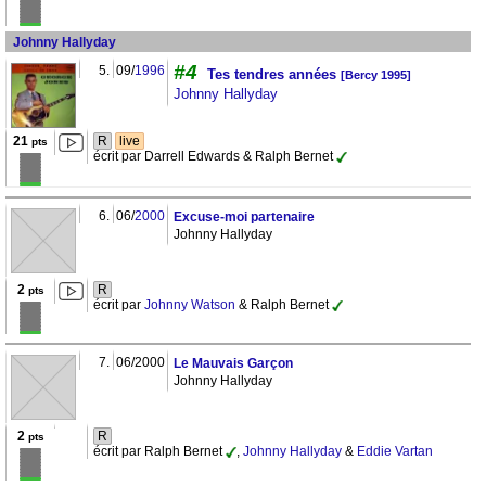
Johnny Hallyday
#4
5.
09/
1996
Tes tendres années
[Bercy 1995]
Johnny Hallyday
21
R
live
pts
écrit par Darrell Edwards & Ralph Bernet
6.
06/
2000
Excuse-moi partenaire
Johnny Hallyday
2
R
pts
écrit par
Johnny Watson
& Ralph Bernet
7.
06/2000
Le Mauvais Garçon
Johnny Hallyday
2
R
pts
écrit par Ralph Bernet
,
Johnny Hallyday
&
Eddie Vartan