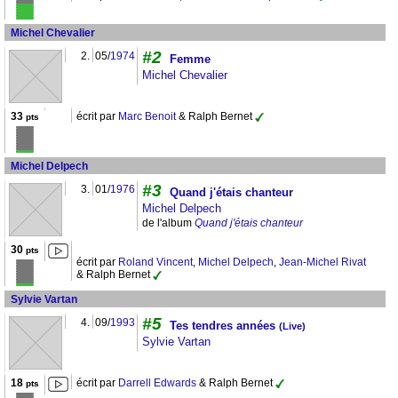
Michel Chevalier
#2
2.
05/
1974
Femme
Michel Chevalier
33
écrit par
Marc Benoit
& Ralph Bernet
pts
Michel Delpech
#3
3.
01/
1976
Quand j'étais chanteur
Michel Delpech
de l'album
Quand j'étais chanteur
30
pts
écrit par
Roland Vincent
,
Michel Delpech
,
Jean-Michel Rivat
& Ralph Bernet
Sylvie Vartan
#5
4.
09/
1993
Tes tendres années
(Live)
Sylvie Vartan
18
écrit par
Darrell Edwards
& Ralph Bernet
pts