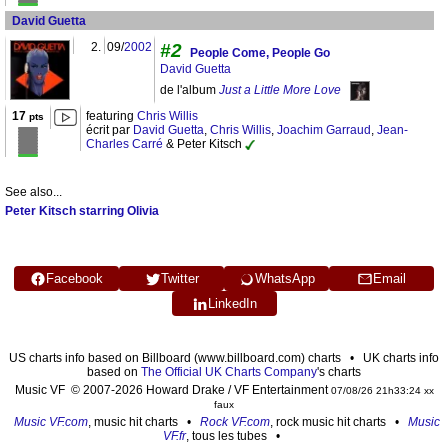
David Guetta
2.
09/
2002
#2
People Come, People Go
David Guetta
de l'album
Just a Little More Love
17
featuring
Chris Willis
pts
écrit par
David Guetta
,
Chris Willis
,
Joachim Garraud
,
Jean-
Charles Carré
& Peter Kitsch
See also...
Peter Kitsch starring Olivia
Facebook
Twitter
WhatsApp
Email
LinkedIn
US charts info based on Billboard (www.billboard.com) charts • UK charts info
based on
The Official UK Charts Company
's charts
Music VF © 2007-2026 Howard Drake / VF Entertainment
07/08/26 21h33:24 xx
faux
Music VF.com
, music hit charts •
Rock VF.com
, rock music hit charts •
Music
VF.fr
, tous les tubes •