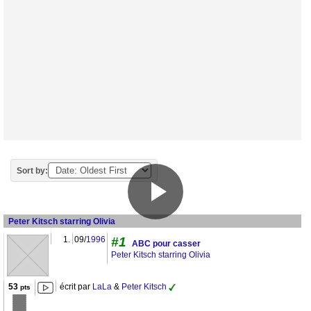
Sort by:
Peter Kitsch starring Olivia
1.
09/
1996
#1
ABC pour casser
Peter Kitsch starring Olivia
53
écrit par
LaLa
&
Peter Kitsch
pts