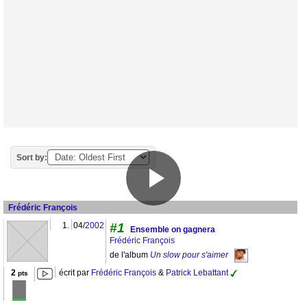
Sort by:
Frédéric François
1.
04/
2002
#1
Ensemble on gagnera
Frédéric François
de l'album
Un slow pour s'aimer
2
écrit par
Frédéric François
&
Patrick Lebattant
pts