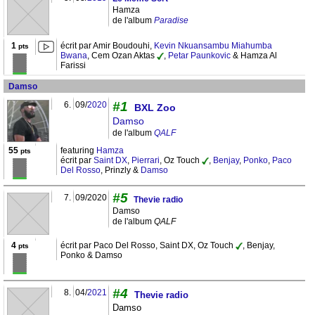
Hamza
de l'album
Paradise
1
écrit par Amir Boudouhi,
Kevin Nkuansambu Miahumba
pts
Bwana
, Cem Ozan Aktas
,
Petar Paunkovic
& Hamza Al
Farissi
Damso
#1
6.
09/
2020
BXL Zoo
Damso
de l'album
QALF
55
featuring
Hamza
pts
écrit par
Saint DX
,
Pierrari
, Oz Touch
,
Benjay
,
Ponko
,
Paco
Del Rosso
, Prinzly &
Damso
#5
7.
09/2020
Thevie radio
Damso
de l'album
QALF
4
écrit par Paco Del Rosso, Saint DX, Oz Touch
, Benjay,
pts
Ponko & Damso
#4
8.
04/
2021
Thevie radio
Damso