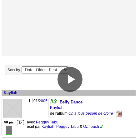
Sort by:
Kayliah
#3
1.
01/
2005
Belly Dance
Kayliah
de l'album
On a tous besoin de croire
40
avec
Pegguy Tabu
pts
écrit par
Kayliah
,
Pegguy Tabu
&
Oz Touch