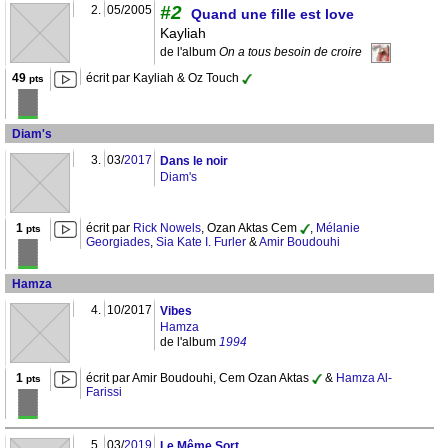
#2
2.
05/2005
Quand une fille est love
Kayliah
de l'album
On a tous besoin de croire
49
écrit par Kayliah & Oz Touch
pts
Diam's
3.
03/
2017
Dans le noir
Diam's
1
écrit par
Rick Nowels
, Ozan Aktas Cem
,
Mélanie
pts
Georgiades
,
Sia Kate I. Furler
&
Amir Boudouhi
Hamza
4.
10/2017
Vibes
Hamza
de l'album
1994
1
écrit par Amir Boudouhi, Cem Ozan Aktas
&
Hamza Al-
pts
Farissi
5.
03/
2019
Le Même Sort