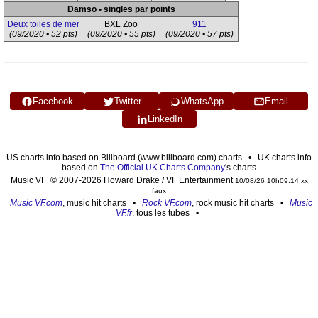
Damso • singles par points
Deux toiles de mer
BXL Zoo
911
(09/2020 • 52 pts)
(09/2020 • 55 pts)
(09/2020 • 57 pts)
Facebook
Twitter
WhatsApp
Email
LinkedIn
US charts info based on Billboard (www.billboard.com) charts • UK charts info
based on
The Official UK Charts Company
's charts
Music VF © 2007-2026 Howard Drake / VF Entertainment
10/08/26 10h09:14 xx
faux
Music VF.com
, music hit charts •
Rock VF.com
, rock music hit charts •
Music
VF.fr
, tous les tubes •