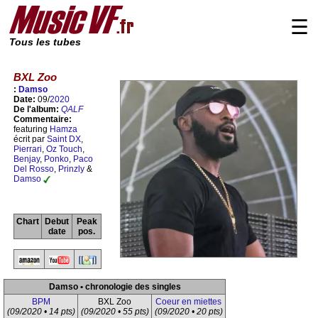
☰
Tous les tubes
BXL Zoo
:
Damso
Date:
09/
2020
De l'album:
QALF
Commentaire:
featuring
Hamza
écrit par
Saint DX
,
Pierrari
,
Oz Touch
,
Benjay
,
Ponko
,
Paco
Del Rosso
,
Prinzly
&
Damso
Chart
Debut
Peak
date
pos.
Damso • chronologie des singles
BPM
BXL Zoo
Coeur en miettes
(09/2020 • 14 pts)
(09/2020 • 55 pts)
(09/2020 • 20 pts)