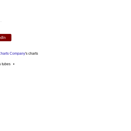
edIn
 Charts Company
's charts
es tubes •