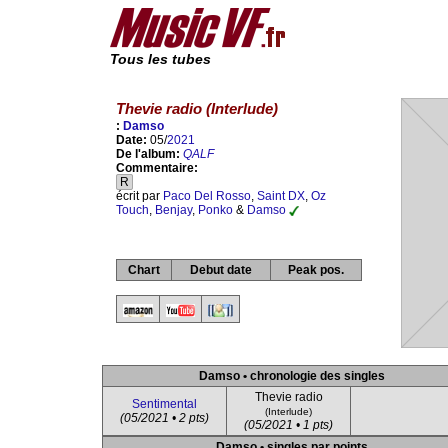
Tous les tubes
Thevie radio (Interlude)
:
Damso
Date:
05/
2021
De l'album:
QALF
Commentaire:
R
écrit par
Paco Del Rosso
,
Saint DX
,
Oz
Touch
,
Benjay
,
Ponko
&
Damso
Chart
Debut date
Peak pos.
Damso • chronologie des singles
Thevie radio
Sentimental
(Interlude)
(05/2021 • 2 pts)
(05/2021 • 1 pts)
Damso • singles par points