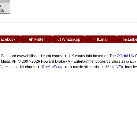
n
ts)
Facebook
Twitter
WhatsApp
Email
Link
n Billboard (www.billboard.com) charts • UK charts info based on
The Official UK
Music VF © 2007-2026 Howard Drake / VF Entertainment
09/08/26 15h51:23 xx faux
F.com
, music hit charts •
Rock VF.com
, rock music hit charts •
Music VF.fr
, tous l