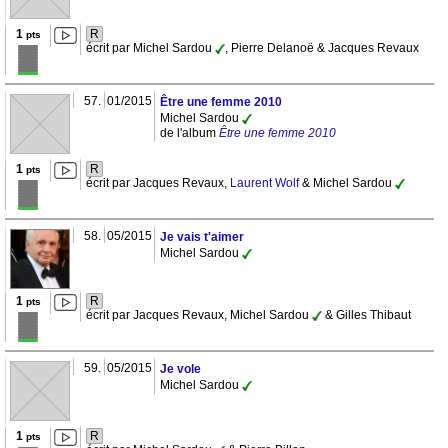
1
R
pts
écrit par Michel Sardou
, Pierre Delanoë & Jacques Revaux
57.
01/2015
Être une femme 2010
Michel Sardou
de l'album
Être une femme 2010
1
R
pts
écrit par Jacques Revaux,
Laurent Wolf
& Michel Sardou
58.
05/2015
Je vais t'aimer
Michel Sardou
1
R
pts
écrit par Jacques Revaux, Michel Sardou
& Gilles Thibaut
59.
05/2015
Je vole
Michel Sardou
1
R
pts