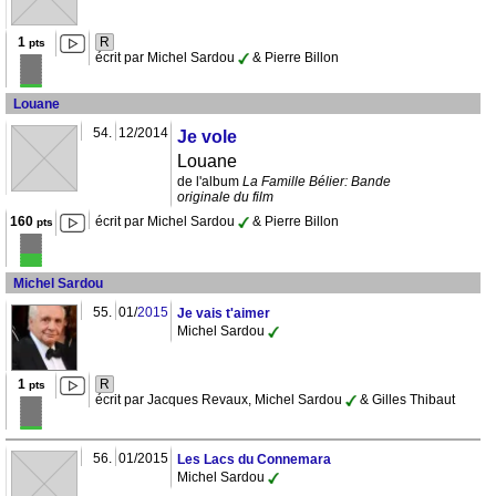
1
R
pts
écrit par Michel Sardou
& Pierre Billon
Louane
54.
12/2014
Je vole
Louane
de l'album
La Famille Bélier: Bande
originale du film
160
écrit par Michel Sardou
& Pierre Billon
pts
Michel Sardou
55.
01/
2015
Je vais t'aimer
Michel Sardou
1
R
pts
écrit par Jacques Revaux, Michel Sardou
& Gilles Thibaut
56.
01/2015
Les Lacs du Connemara
Michel Sardou