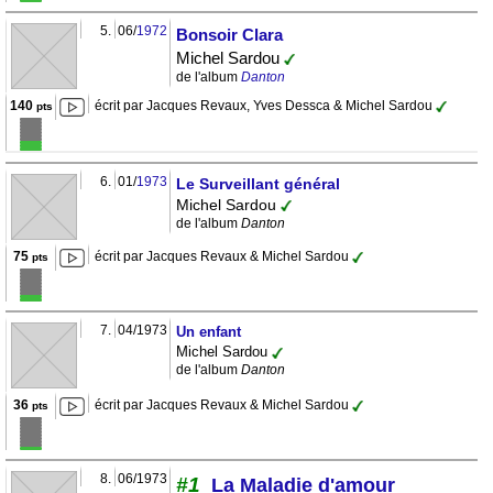
5.
06/
1972
Bonsoir Clara
Michel Sardou
de l'album
Danton
140
écrit par Jacques Revaux, Yves Dessca & Michel Sardou
pts
6.
01/
1973
Le Surveillant général
Michel Sardou
de l'album
Danton
75
écrit par Jacques Revaux & Michel Sardou
pts
7.
04/1973
Un enfant
Michel Sardou
de l'album
Danton
36
écrit par Jacques Revaux & Michel Sardou
pts
8.
06/1973
#1
La Maladie d'amour