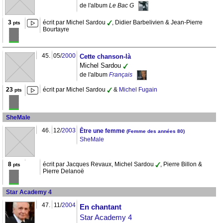
de l'album
Le Bac G
3
écrit par Michel Sardou
, Didier Barbelivien & Jean-Pierre
pts
Bourtayre
45.
05/
2000
Cette chanson-là
Michel Sardou
de l'album
Français
23
écrit par Michel Sardou
&
Michel Fugain
pts
SheMale
46.
12/
2003
Être une femme
(Femme des années 80)
SheMale
8
écrit par Jacques Revaux, Michel Sardou
, Pierre Billon &
pts
Pierre Delanoë
Star Academy 4
47.
11/
2004
En chantant
Star Academy 4