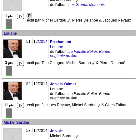
Michel Sardou
de l'album
Les Grands Moments
1
R
pts
écrit par Michel Sardou
, Pierre Delanoë & Jacques Revaux
Louane
51.
12/
2014
En chantant
Louane
de l'album
La Famille Bélier: Bande
originale du film
3
écrit par Toto Cutugno, Michel Sardou
& Pierre Delanoë
pts
52.
12/2014
Je vais t'aimer
Louane
de l'album
La Famille Bélier: Bande
originale du film
11
écrit par Jacques Revaux, Michel Sardou
& Gilles Thibaut
pts
Michel Sardou
53.
12/2014
Je vole
Michel Sardou