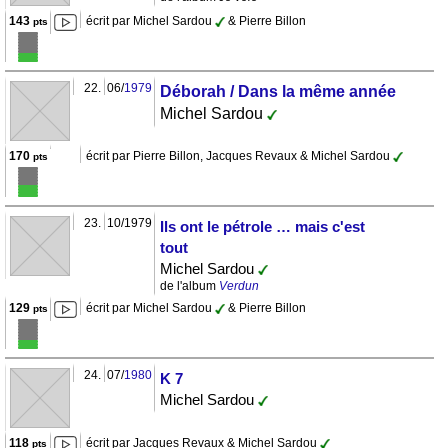
143
écrit par Michel Sardou
& Pierre Billon
pts
22.
06/
1979
Déborah / Dans la même année
Michel Sardou
170
écrit par Pierre Billon, Jacques Revaux & Michel Sardou
pts
23.
10/1979
Ils ont le pétrole … mais c'est
tout
Michel Sardou
de l'album
Verdun
129
écrit par Michel Sardou
& Pierre Billon
pts
24.
07/
1980
K 7
Michel Sardou
118
écrit par Jacques Revaux & Michel Sardou
pts