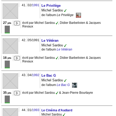
41.
02/
1991
Le Privilège
Michel Sardou
de l'album
Le Privilège
27
écrit par Michel Sardou
, Didier Barbelivien & Jacques
pts
Revaux
42.
05/1991
Le Vétéran
Michel Sardou
de l'album
Le Vétéran
16
écrit par Michel Sardou
, Didier Barbelivien & Jacques
pts
Revaux
43.
04/
1992
Le Bac G
Michel Sardou
de l'album
Le Bac G
35
écrit par Michel Sardou
& Jean-Pierre Bourtayre
pts
44.
01/
1993
Le Cinéma d'Audiard
Michel Sardou