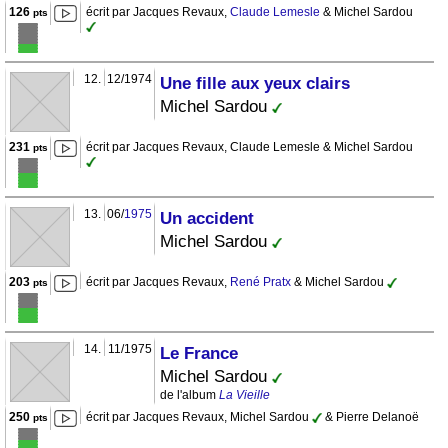
126
écrit par Jacques Revaux,
Claude Lemesle
& Michel Sardou
pts
12.
12/1974
Une fille aux yeux clairs
Michel Sardou
231
écrit par Jacques Revaux, Claude Lemesle & Michel Sardou
pts
13.
06/
1975
Un accident
Michel Sardou
203
écrit par Jacques Revaux,
René Pratx
& Michel Sardou
pts
14.
11/1975
Le France
Michel Sardou
de l'album
La Vieille
250
écrit par Jacques Revaux, Michel Sardou
& Pierre Delanoë
pts