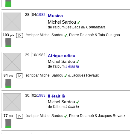
28.
04/
1982
Musica
Michel Sardou
de l'album
Les Lacs du Connemara
103
écrit par Michel Sardou
, Pierre Delanoë & Toto Cutugno
pts
29.
10/1982
Afrique adieu
Michel Sardou
de l'album
Il était là
84
écrit par Michel Sardou
& Jacques Revaux
pts
30.
02/
1983
Il était là
Michel Sardou
de l'album
Il était là
77
écrit par Michel Sardou
, Pierre Delanoë & Jacques Revaux
pts