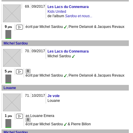
69.
09/2017
Les Lacs du Connemara
Kids United
de l'album
Sardou et nous...
9
écrit par Michel Sardou
, Pierre Delanoë & Jacques Revaux
pts
Michel Sardou
70.
09/2017
Les Lacs du Connemara
Michel Sardou
5
R
pts
écrit par Michel Sardou
, Pierre Delanoë & Jacques Revaux
Louane
71.
10/2017
Je vole
Louane
1
as Louane Emera
pts
R
écrit par Michel Sardou
& Pierre Billon
Michel Sardou