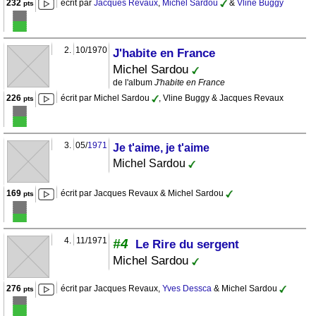
232
écrit par
Jacques Revaux
,
Michel Sardou
&
Vline Buggy
pts
2.
10/1970
J'habite en France
Michel Sardou
de l'album
J'habite en France
226
écrit par Michel Sardou
, Vline Buggy & Jacques Revaux
pts
3.
05/
1971
Je t'aime, je t'aime
Michel Sardou
169
écrit par Jacques Revaux & Michel Sardou
pts
4.
11/1971
#4
Le Rire du sergent
Michel Sardou
276
écrit par Jacques Revaux,
Yves Dessca
& Michel Sardou
pts