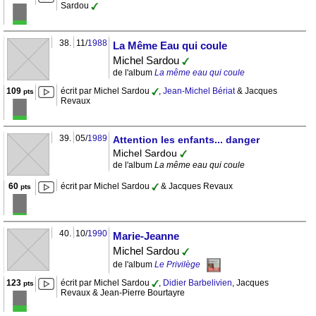
Sardou
38.
11/
1988
La Même Eau qui coule
Michel Sardou
de l'album
La même eau qui coule
109
écrit par Michel Sardou
,
Jean-Michel Bériat
& Jacques
pts
Revaux
39.
05/
1989
Attention les enfants... danger
Michel Sardou
de l'album
La même eau qui coule
60
écrit par Michel Sardou
& Jacques Revaux
pts
40.
10/
1990
Marie-Jeanne
Michel Sardou
de l'album
Le Privilège
123
écrit par Michel Sardou
,
Didier Barbelivien
, Jacques
pts
Revaux & Jean-Pierre Bourtayre