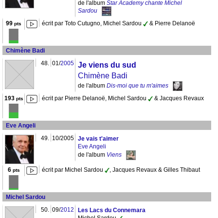
de l'album
Star Academy chante Michel
Sardou
99
écrit par Toto Cutugno, Michel Sardou
& Pierre Delanoë
pts
Chimène Badi
48.
01/
2005
Je viens du sud
Chimène Badi
de l'album
Dis-moi que tu m'aimes
193
écrit par Pierre Delanoë, Michel Sardou
& Jacques Revaux
pts
Eve Angeli
49.
10/2005
Je vais t'aimer
Eve Angeli
de l'album
Viens
6
écrit par Michel Sardou
, Jacques Revaux & Gilles Thibaut
pts
Michel Sardou
50.
09/
2012
Les Lacs du Connemara