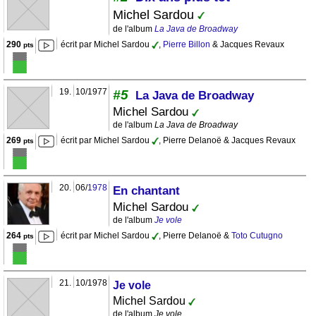
Michel Sardou
de l'album
La Java de Broadway
290
écrit par Michel Sardou
,
Pierre Billon
& Jacques Revaux
pts
19.
10/1977
#5
La Java de Broadway
Michel Sardou
de l'album
La Java de Broadway
269
écrit par Michel Sardou
, Pierre Delanoë & Jacques Revaux
pts
20.
06/
1978
En chantant
Michel Sardou
de l'album
Je vole
264
écrit par Michel Sardou
, Pierre Delanoë &
Toto Cutugno
pts
21.
10/1978
Je vole
Michel Sardou
de l'album
Je vole