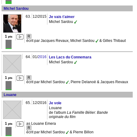
Michel Sardou
63.
12/2015
Je vais t'aimer
Michel Sardou
1
R
pts
écrit par Jacques Revaux, Michel Sardou
& Gilles Thibaut
64.
01/
2016
Les Lacs du Connemara
Michel Sardou
1
R
pts
écrit par Michel Sardou
, Pierre Delanoë & Jacques Revaux
Louane
65.
12/2016
Je vole
Louane
de l'album
La Famille Bélier: Bande
originale du film
1
as Louane Emera
pts
R
écrit par Michel Sardou
& Pierre Billon