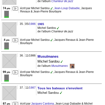
de l'album
Chanteur de jazz
74
écrit par Michel Sardou
,
Jean-Loup Dabadie
, Jacques
pts
Revaux & Jean-Pierre Bourtayre
35.
05/
1986
1965
Michel Sardou
de l'album
Chanteur de jazz
4
écrit par Michel Sardou
, Jacques Revaux & Jean-Pierre
pts
Bourtayre
36.
11/1986
Musulmanes
Michel Sardou
de l'album
Musulmanes
99
écrit par Michel Sardou
, Jacques Revaux & Jean-Pierre
pts
Bourtayre
37.
11/
1987
Tous les bateaux s'envolent
Michel Sardou
87
écrit par
Jacques Cardona
, Jean-Loup Dabadie & Michel
pts