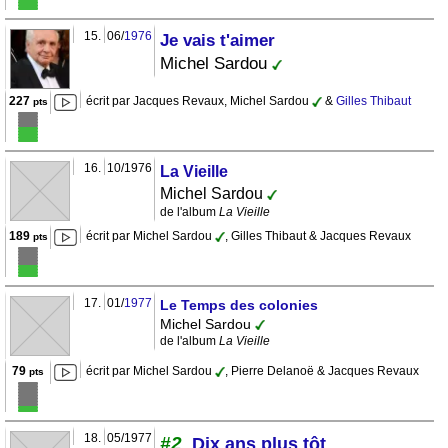
15.
06/
1976
Je vais t'aimer
Michel Sardou
227
écrit par Jacques Revaux, Michel Sardou
&
Gilles Thibaut
pts
16.
10/1976
La Vieille
Michel Sardou
de l'album
La Vieille
189
écrit par Michel Sardou
, Gilles Thibaut & Jacques Revaux
pts
17.
01/
1977
Le Temps des colonies
Michel Sardou
de l'album
La Vieille
79
écrit par Michel Sardou
, Pierre Delanoë & Jacques Revaux
pts
18.
05/1977
#2
Dix ans plus tôt