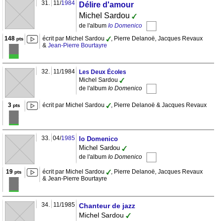
31.
11/
1984
Délire d'amour
Michel Sardou
de l'album
Io Domenico
148
écrit par Michel Sardou
, Pierre Delanoë, Jacques Revaux
pts
&
Jean-Pierre Bourtayre
32.
11/1984
Les Deux Écoles
Michel Sardou
de l'album
Io Domenico
3
écrit par Michel Sardou
, Pierre Delanoë & Jacques Revaux
pts
33.
04/
1985
Io Domenico
Michel Sardou
de l'album
Io Domenico
19
écrit par Michel Sardou
, Pierre Delanoë, Jacques Revaux
pts
& Jean-Pierre Bourtayre
34.
11/1985
Chanteur de jazz
Michel Sardou