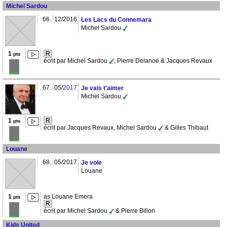
Michel Sardou
66.
12/2016
Les Lacs du Connemara
Michel Sardou
1
R
pts
écrit par Michel Sardou
, Pierre Delanoë & Jacques Revaux
67.
05/
2017
Je vais t'aimer
Michel Sardou
1
R
pts
écrit par Jacques Revaux, Michel Sardou
& Gilles Thibaut
Louane
68.
05/2017
Je vole
Louane
1
as Louane Emera
pts
R
écrit par Michel Sardou
& Pierre Billon
Kids United