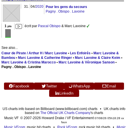
31.
04/
2020
Pour les gens du secours
Pagny . Obispo . Lavoine
1
écrit par
Pascal Obispo
& Marc Lavoine
pts
See also...
Cœur de Pirate / Arthur H / Marc Lavoine
•
Les Enfoirés
•
Marc Lavoine &
Bambou
•
Marc Lavoine & Catherine Ringer
•
Marc Lavoine & Claire Keim
•
Marc Lavoine & Cristina Marocco
•
Marc Lavoine & Véronique Sanson
•
Pagny . Obispo . Lavoine
Facebook
Twitter
WhatsApp
Email
LinkedIn
US charts info based on Billboard (www.billboard.com) charts • UK charts info
based on
The Official UK Charts Company
's charts
Music VF © 2007-2026 Howard Drake / VF Entertainment
07/08/26 05h18:28 xx
faux
Music VF.com
, music hit charts •
Rock VF.com
, rock music hit charts •
Music