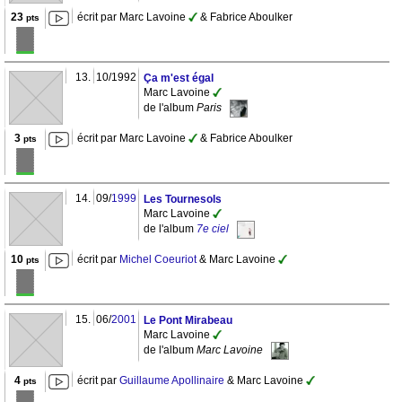
23
écrit par Marc Lavoine
& Fabrice Aboulker
pts
13.
10/1992
Ça m'est égal
Marc Lavoine
de l'album
Paris
3
écrit par Marc Lavoine
& Fabrice Aboulker
pts
14.
09/
1999
Les Tournesols
Marc Lavoine
de l'album
7e ciel
10
écrit par
Michel Coeuriot
& Marc Lavoine
pts
15.
06/
2001
Le Pont Mirabeau
Marc Lavoine
de l'album
Marc Lavoine
4
écrit par
Guillaume Apollinaire
& Marc Lavoine
pts