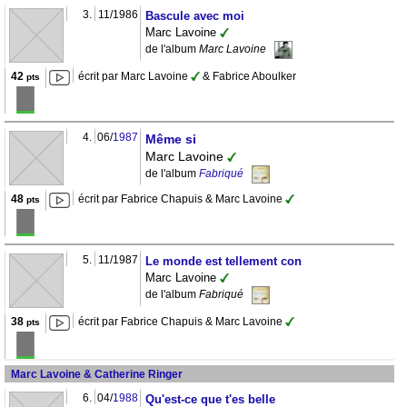
3.
11/1986
Bascule avec moi
Marc Lavoine
de l'album
Marc Lavoine
42
écrit par Marc Lavoine
& Fabrice Aboulker
pts
4.
06/
1987
Même si
Marc Lavoine
de l'album
Fabriqué
48
écrit par Fabrice Chapuis & Marc Lavoine
pts
5.
11/1987
Le monde est tellement con
Marc Lavoine
de l'album
Fabriqué
38
écrit par Fabrice Chapuis & Marc Lavoine
pts
Marc Lavoine & Catherine Ringer
6.
04/
1988
Qu'est-ce que t'es belle