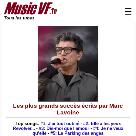
☰
Tous les tubes
Les plus grands succès écrits par Marc
Lavoine
Top songs:
#1: J'ai tout oublié
-
#2: Elle a les yeux
Revolver...
-
#3: Dis-moi que l'amour
-
#4: Je ne veux
qu'elle
-
#5: Le Parking des anges