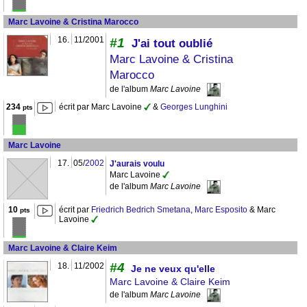
Marc Lavoine & Cristina Marocco
16.
11/2001
#1
J'ai tout oublié
Marc Lavoine & Cristina
Marocco
de l'album
Marc Lavoine
234
écrit par Marc Lavoine
&
Georges Lunghini
pts
Marc Lavoine
17.
05/
2002
J'aurais voulu
Marc Lavoine
de l'album
Marc Lavoine
10
écrit par
Friedrich Bedrich Smetana
,
Marc Esposito
& Marc
pts
Lavoine
Marc Lavoine & Claire Keim
#4
18.
11/2002
Je ne veux qu'elle
Marc Lavoine & Claire Keim
de l'album
Marc Lavoine