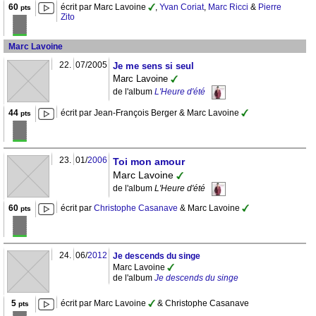
60
écrit par Marc Lavoine
,
Yvan Coriat
,
Marc Ricci
&
Pierre
pts
Zito
Marc Lavoine
22.
07/2005
Je me sens si seul
Marc Lavoine
de l'album
L'Heure d'été
44
écrit par Jean-François Berger & Marc Lavoine
pts
23.
01/
2006
Toi mon amour
Marc Lavoine
de l'album
L'Heure d'été
60
écrit par
Christophe Casanave
& Marc Lavoine
pts
24.
06/
2012
Je descends du singe
Marc Lavoine
de l'album
Je descends du singe
5
écrit par Marc Lavoine
& Christophe Casanave
pts