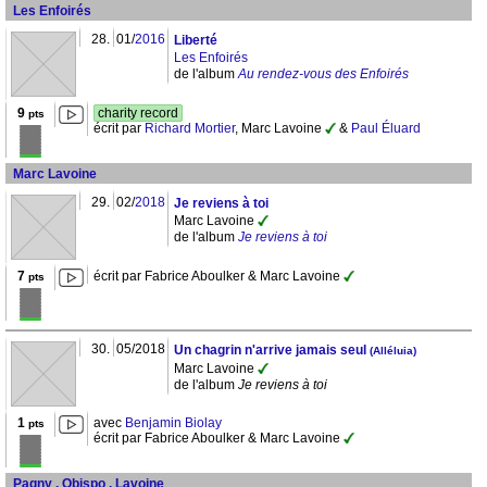
Les Enfoirés
28.
01/
2016
Liberté
Les Enfoirés
de l'album
Au rendez-vous des Enfoirés
9
charity record
pts
écrit par
Richard Mortier
, Marc Lavoine
&
Paul Éluard
Marc Lavoine
29.
02/
2018
Je reviens à toi
Marc Lavoine
de l'album
Je reviens à toi
7
écrit par Fabrice Aboulker & Marc Lavoine
pts
30.
05/2018
Un chagrin n'arrive jamais seul
(Alléluia)
Marc Lavoine
de l'album
Je reviens à toi
1
avec
Benjamin Biolay
pts
écrit par Fabrice Aboulker & Marc Lavoine
Pagny . Obispo . Lavoine