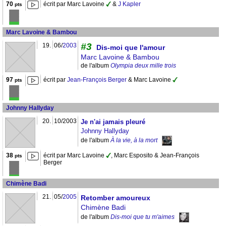
70
écrit par Marc Lavoine
&
J Kapler
pts
Marc Lavoine & Bambou
#3
19.
06/
2003
Dis-moi que l'amour
Marc Lavoine & Bambou
de l'album
Olympia deux mille trois
97
écrit par
Jean-François Berger
& Marc Lavoine
pts
Johnny Hallyday
20.
10/2003
Je n'ai jamais pleuré
Johnny Hallyday
de l'album
À la vie, à la mort
38
écrit par Marc Lavoine
, Marc Esposito & Jean-François
pts
Berger
Chimène Badi
21.
05/
2005
Retomber amoureux
Chimène Badi
de l'album
Dis-moi que tu m'aimes