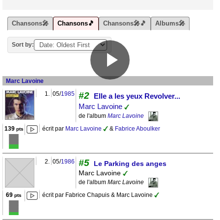
Chansons🎤
Chansons🎵
Chansons🎤🎵
Albums🎤
Sort by:
Marc Lavoine
1.
05/
1985
#2
Elle a les yeux Revolver...
Marc Lavoine
de l'album
Marc Lavoine
139
écrit par
Marc Lavoine
&
Fabrice Aboulker
pts
#5
2.
05/
1986
Le Parking des anges
Marc Lavoine
de l'album
Marc Lavoine
69
écrit par Fabrice Chapuis & Marc Lavoine
pts