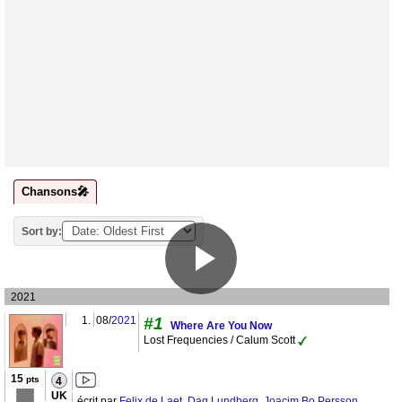
Chansons🎤
Sort by:
2021
1.
08/
2021
#1
Where Are You Now
Lost Frequencies / Calum Scott
15
pts
4
UK
écrit par
Felix de Laet
,
Dag Lundberg
,
Joacim Bo Persson
,