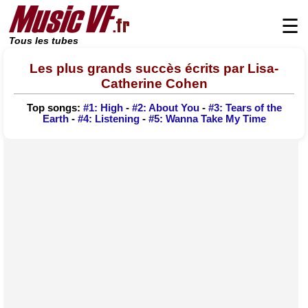
☰
Tous les tubes
Les plus grands succès écrits par Lisa-
Catherine Cohen
Top songs:
#1: High
-
#2: About You
-
#3: Tears of the
Earth
-
#4: Listening
-
#5: Wanna Take My Time