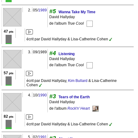
2.
05/
1989
#5
Wanna Take My Time
David Hallyday
de l'album
True Cool
47
pts
écrit par David Hallyday & Lisa-Catherine Cohen
3.
09/1989
#4
Listening
David Hallyday
de l'album
True Cool
57
pts
écrit par David Hallyday,
Kim Bullard
& Lisa-Catherine
Cohen
4.
10/
1990
#3
Tears of the Earth
David Hallyday
de l'album
Rock'n' Heart
82
pts
écrit par David Hallyday & Lisa-Catherine Cohen
5.
02/
1991