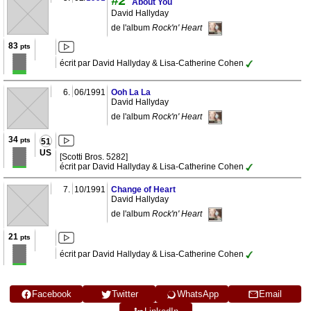
#2
About You
David Hallyday
de l'album
Rock'n' Heart
83
pts
écrit par David Hallyday & Lisa-Catherine Cohen
6.
06/1991
Ooh La La
David Hallyday
de l'album
Rock'n' Heart
34
pts
51
US
[Scotti Bros. 5282]
écrit par David Hallyday & Lisa-Catherine Cohen
7.
10/1991
Change of Heart
David Hallyday
de l'album
Rock'n' Heart
21
pts
écrit par David Hallyday & Lisa-Catherine Cohen
Facebook
Twitter
WhatsApp
Email