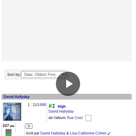
Sort by:
David Hallyday
1.
11/
1988
#1
High
David Hallyday
de l'album
True Cool
227
pts
écrit par
David Hallyday
&
Lisa-Catherine Cohen