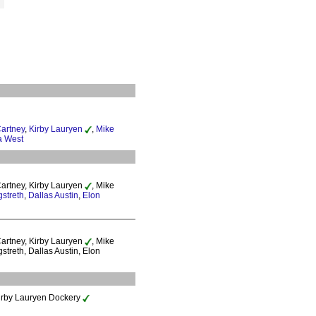
artney
,
Kirby Lauryen
,
Mike
 West
Cartney, Kirby Lauryen
, Mike
streth
,
Dallas Austin
,
Elon
Cartney, Kirby Lauryen
, Mike
streth, Dallas Austin, Elon
irby Lauryen Dockery