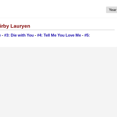
Kirby Lauryen
e
-
#3: Die with You
-
#4: Tell Me You Love Me
-
#5: