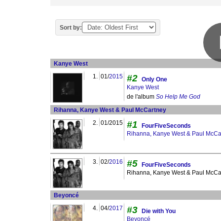
Sort by:
Kanye West
1.
01/
2015
#2
Only One
Kanye West
de l'album
So Help Me God
Rihanna, Kanye West & Paul McCartney
2.
01/2015
#1
FourFiveSeconds
Rihanna, Kanye West & Paul McCa
3.
02/
2016
#5
FourFiveSeconds
Rihanna, Kanye West & Paul McCa
Beyoncé
4.
04/
2017
#3
Die with You
Beyoncé