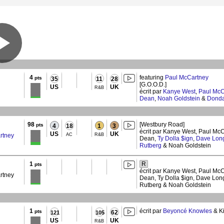
4
featuring
Paul McCartney
pts
35
11
28
[G.O.O.D.]
US
UK
R&B
écrit par
Kanye West
,
Paul McC
Dean
,
Noah Goldstein
&
Donda
98
[Westbury Road]
pts
4
18
1
3
écrit par Kanye West, Paul Mc
US
UK
rtney
AC
R&B
Dean,
Ty Dolla $ign
,
Dave Long
Rutberg
& Noah Goldstein
1
R
pts
écrit par Kanye West, Paul Mc
rtney
Dean, Ty Dolla $ign, Dave Long
Rutberg & Noah Goldstein
1
écrit par
Beyoncé Knowles
& K
pts
62
121
105
US
UK
R&B