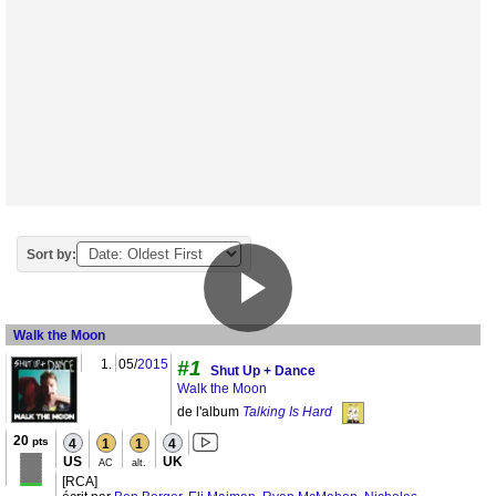
Sort by:
Walk the Moon
1.
05/
2015
#1
Shut Up + Dance
Walk the Moon
de l'album
Talking Is Hard
20
pts
4
1
1
4
US
UK
AC
alt.
[RCA]