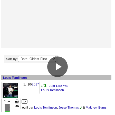
Sort by:
Louis Tomlinson
1.
10/
2017
#1
Just Like You
Louis Tomlinson
1
pts
99
UK
écrit par
Louis Tomlinson
,
Jesse Thomas
&
Matthew Burns