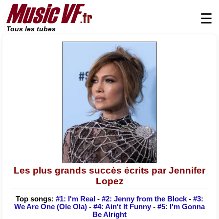
☰
Tous les tubes
Les plus grands succès écrits par Jennifer
Lopez
Top songs:
#1: I'm Real
-
#2: Jenny from the Block
-
#3:
We Are One (Ole Ola)
-
#4: Ain't It Funny
-
#5: I'm Gonna
Be Alright