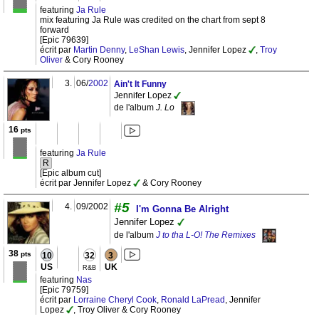
featuring
Ja Rule
mix featuring Ja Rule was credited on the chart from sept 8
forward
[Epic 79639]
écrit par
Martin Denny
,
LeShan Lewis
, Jennifer Lopez
,
Troy
Oliver
& Cory Rooney
3.
06/
2002
Ain't It Funny
Jennifer Lopez
de l'album
J. Lo
16
pts
featuring
Ja Rule
R
[Epic album cut]
écrit par Jennifer Lopez
& Cory Rooney
#5
4.
09/2002
I'm Gonna Be Alright
Jennifer Lopez
de l'album
J to tha L-O! The Remixes
38
pts
10
32
3
US
UK
R&B
featuring
Nas
[Epic 79759]
écrit par
Lorraine Cheryl Cook
,
Ronald LaPread
, Jennifer
Lopez
, Troy Oliver & Cory Rooney