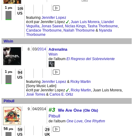
1
pts
105
US
featuring
Jennifer Lopez
écrit par Jennifer López
,
Juan Luis Morera
,
Llandel
Veguilla
,
Jonas Saeed
,
Niclas Kings
,
Tasha Thorbourne
,
Candace Thorbourne
,
Nailah Thorbourne
&
Nyanda
Thorbourne
Wisin
8.
03/
2014
Adrenalina
Wisin
de l'album
El Regreso del Sobreviviente
1
pts
94
US
featuring
Jennifer Lopez
&
Ricky Martin
[Sony Music Latin]
écrit par Jennifer Lopez
,
Ricky Martin
, Juan Luis Morera,
José Torres
&
Carlos E. Ortiz
Pitbull
#3
9.
04/2014
We Are One
(Ole Ola)
Pitbull
de l'album
One Love, One Rhythm
56
pts
59
29
US
UK