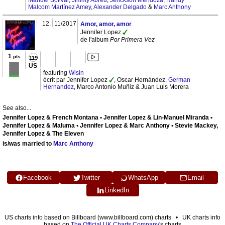
Malcom Martínez Amey
,
Alexander Delgado
&
Marc Anthony
12.
11/2017
Amor, amor, amor
Jennifer Lopez
de l'album
Por Primera Vez
1
pts
119
US
featuring
Wisin
écrit par Jennifer Lopez
, Oscar Hernández,
German
Hernandez
, Marco Antonio Muñiz & Juan Luis Morera
See also...
Jennifer Lopez & French Montana • Jennifer Lopez & Lin-Manuel Miranda •
Jennifer Lopez & Maluma • Jennifer Lopez & Marc Anthony • Stevie Mackey,
Jennifer Lopez & The Eleven
is/was married to
Marc Anthony
Facebook
Twitter
WhatsApp
Email
LinkedIn
US charts info based on Billboard (www.billboard.com) charts • UK charts info
based on
The Official UK Charts Company
's charts