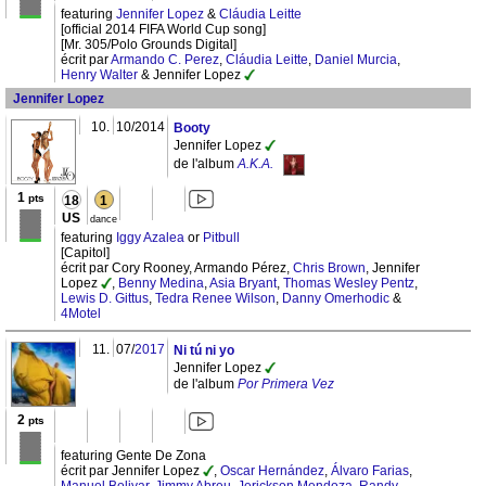
featuring
Jennifer Lopez
&
Cláudia Leitte
[official 2014 FIFA World Cup song]
[Mr. 305/Polo Grounds Digital]
écrit par
Armando C. Perez
,
Cláudia Leitte
,
Daniel Murcia
,
Henry Walter
& Jennifer Lopez
Jennifer Lopez
10.
10/2014
Booty
Jennifer Lopez
de l'album
A.K.A.
1
pts
18
1
US
dance
featuring
Iggy Azalea
or
Pitbull
[Capitol]
écrit par Cory Rooney, Armando Pérez,
Chris Brown
, Jennifer
Lopez
,
Benny Medina
,
Asia Bryant
,
Thomas Wesley Pentz
,
Lewis D. Gittus
,
Tedra Renee Wilson
,
Danny Omerhodic
&
4Motel
11.
07/
2017
Ni tú ni yo
Jennifer Lopez
de l'album
Por Primera Vez
2
pts
featuring Gente De Zona
écrit par Jennifer Lopez
,
Oscar Hernández
,
Álvaro Farias
,
Manuel Bolivar
,
Jimmy Abreu
,
Jerickson Mendoza
,
Randy