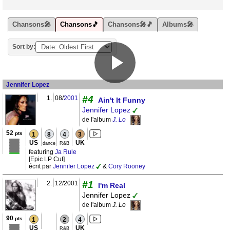
Chansons🎤
Chansons🎵
Chansons🎤🎵
Albums🎤
Sort by:
Jennifer Lopez
#4
1.
08/
2001
Ain't It Funny
Jennifer Lopez
de l'album
J. Lo
52
pts
1
8
4
3
US
UK
dance
R&B
featuring
Ja Rule
[Epic LP Cut]
écrit par
Jennifer Lopez
&
Cory Rooney
#1
2.
12/2001
I'm Real
Jennifer Lopez
de l'album
J. Lo
90
pts
1
2
4
US
UK
R&B