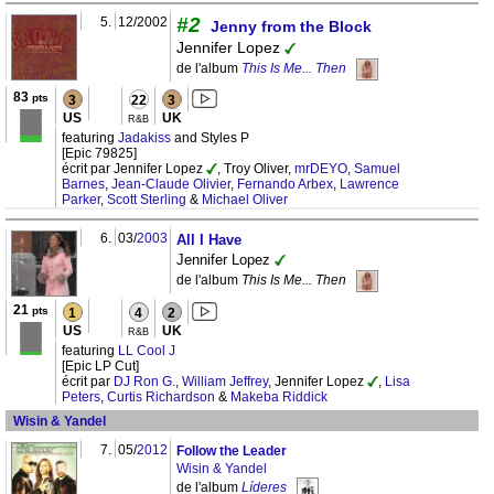
#2
5.
12/2002
Jenny from the Block
Jennifer Lopez
de l'album
This Is Me... Then
83
pts
3
22
3
US
UK
R&B
featuring
Jadakiss
and Styles P
[Epic 79825]
écrit par Jennifer Lopez
, Troy Oliver,
mrDEYO
,
Samuel
Barnes
,
Jean-Claude Olivier
,
Fernando Arbex
,
Lawrence
Parker
,
Scott Sterling
&
Michael Oliver
6.
03/
2003
All I Have
Jennifer Lopez
de l'album
This Is Me... Then
21
pts
1
4
2
US
UK
R&B
featuring
LL Cool J
[Epic LP Cut]
écrit par
DJ Ron G.
,
William Jeffrey
, Jennifer Lopez
,
Lisa
Peters
,
Curtis Richardson
&
Makeba Riddick
Wisin & Yandel
7.
05/
2012
Follow the Leader
Wisin & Yandel
de l'album
Líderes