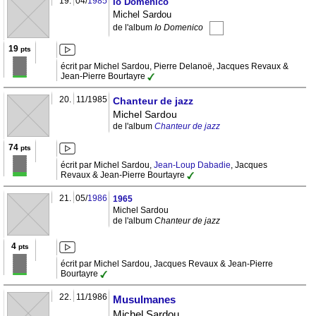
19.
04/
1985
Io Domenico
Michel Sardou
de l'album
Io Domenico
19
pts
écrit par Michel Sardou, Pierre Delanoë, Jacques Revaux &
Jean-Pierre Bourtayre
20.
11/1985
Chanteur de jazz
Michel Sardou
de l'album
Chanteur de jazz
74
pts
écrit par Michel Sardou,
Jean-Loup Dabadie
, Jacques
Revaux & Jean-Pierre Bourtayre
21.
05/
1986
1965
Michel Sardou
de l'album
Chanteur de jazz
4
pts
écrit par Michel Sardou, Jacques Revaux & Jean-Pierre
Bourtayre
22.
11/1986
Musulmanes
Michel Sardou