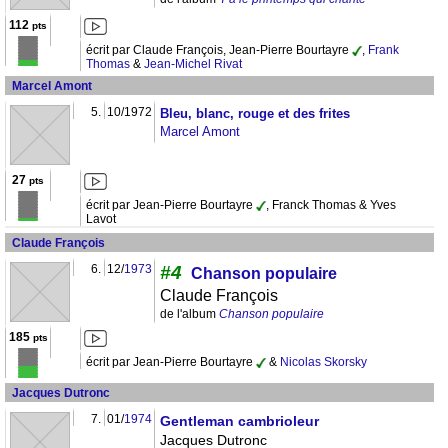
112
pts
écrit par Claude François, Jean-Pierre Bourtayre
,
Frank
Thomas
&
Jean-Michel Rivat
Marcel Amont
5.
10/1972
Bleu, blanc, rouge et des frites
Marcel Amont
27
pts
écrit par Jean-Pierre Bourtayre
, Franck Thomas & Yves
Lavot
Claude François
6.
12/
1973
#4
Chanson populaire
Claude François
de l'album
Chanson populaire
185
pts
écrit par Jean-Pierre Bourtayre
&
Nicolas Skorsky
Jacques Dutronc
7.
01/
1974
Gentleman cambrioleur
Jacques Dutronc