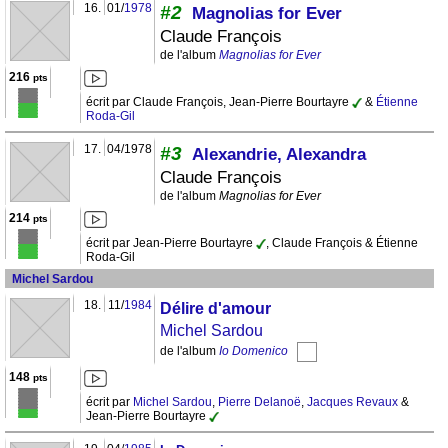
16.
01/
1978
#2
Magnolias for Ever
Claude François
de l'album
Magnolias for Ever
216
pts
écrit par Claude François, Jean-Pierre Bourtayre
&
Étienne
Roda-Gil
17.
04/1978
#3
Alexandrie, Alexandra
Claude François
de l'album
Magnolias for Ever
214
pts
écrit par Jean-Pierre Bourtayre
, Claude François & Étienne
Roda-Gil
Michel Sardou
18.
11/
1984
Délire d'amour
Michel Sardou
de l'album
Io Domenico
148
pts
écrit par
Michel Sardou
,
Pierre Delanoë
,
Jacques Revaux
&
Jean-Pierre Bourtayre