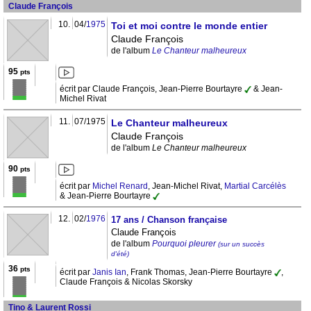
Claude François
10.
04/
1975
Toi et moi contre le monde entier
Claude François
de l'album
Le Chanteur malheureux
95
pts
écrit par Claude François, Jean-Pierre Bourtayre
& Jean-
Michel Rivat
11.
07/1975
Le Chanteur malheureux
Claude François
de l'album
Le Chanteur malheureux
90
pts
écrit par
Michel Renard
, Jean-Michel Rivat,
Martial Carcélès
& Jean-Pierre Bourtayre
12.
02/
1976
17 ans / Chanson française
Claude François
de l'album
Pourquoi pleurer
(sur un succès
d'été)
36
pts
écrit par
Janis Ian
, Frank Thomas, Jean-Pierre Bourtayre
,
Claude François & Nicolas Skorsky
Tino & Laurent Rossi