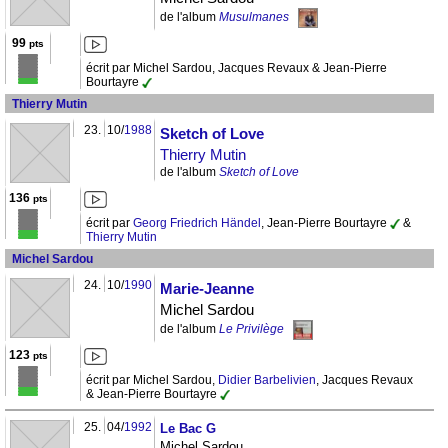
de l'album
Musulmanes
99
pts
écrit par Michel Sardou, Jacques Revaux & Jean-Pierre
Bourtayre
Thierry Mutin
23.
10/
1988
Sketch of Love
Thierry Mutin
de l'album
Sketch of Love
136
pts
écrit par
Georg Friedrich Händel
, Jean-Pierre Bourtayre
&
Thierry Mutin
Michel Sardou
24.
10/
1990
Marie-Jeanne
Michel Sardou
de l'album
Le Privilège
123
pts
écrit par Michel Sardou,
Didier Barbelivien
, Jacques Revaux
& Jean-Pierre Bourtayre
25.
04/
1992
Le Bac G
Michel Sardou