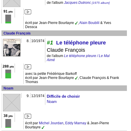
de l'album
Jacques Dutronc
[1975 album]
91
pts
écrit par Jean-Pierre Bourtayre
,
Alain Boublil
& Yves
Dessca
Claude François
8.
10/1974
#1
Le téléphone pleure
Claude François
de l'album
Le téléphone pleure / Le Mal
Aimé
288
pts
avec la petite Frédérique Barkoff
écrit par Jean-Pierre Bourtayre
, Claude François & Frank
Thomas
Noam
9.
12/1974
Difficile de choisir
Noam
38
pts
écrit par
Michel Jourdan
,
Eddy Marnay
& Jean-Pierre
Bourtayre