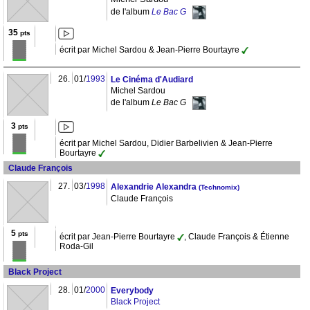
de l'album
Le Bac G
35
pts
écrit par Michel Sardou & Jean-Pierre Bourtayre
26.
01/
1993
Le Cinéma d'Audiard
Michel Sardou
de l'album
Le Bac G
3
pts
écrit par Michel Sardou, Didier Barbelivien & Jean-Pierre
Bourtayre
Claude François
27.
03/
1998
Alexandrie Alexandra
(Technomix)
Claude François
5
pts
écrit par Jean-Pierre Bourtayre
, Claude François & Étienne
Roda-Gil
Black Project
28.
01/
2000
Everybody
Black Project