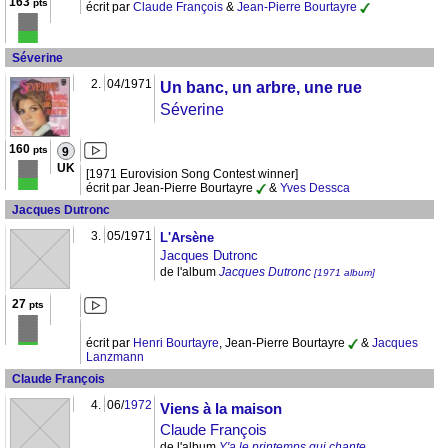
163
pts
écrit par
Claude François
&
Jean-Pierre Bourtayre
Séverine
2.
04/1971
Un banc, un arbre, une rue
Séverine
160
pts
9
UK
[1971 Eurovision Song Contest winner]
écrit par Jean-Pierre Bourtayre
&
Yves Dessca
Jacques Dutronc
3.
05/1971
L'Arsène
Jacques Dutronc
de l'album
Jacques Dutronc
[1971 album]
27
pts
écrit par
Henri Bourtayre
, Jean-Pierre Bourtayre
&
Jacques
Lanzmann
Claude François
4.
06/
1972
Viens à la maison
Claude François
de l'album
Y'a le printemps qui chante