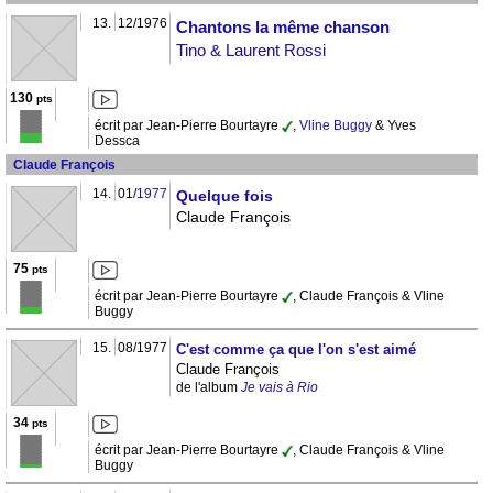
13.
12/1976
Chantons la même chanson
Tino & Laurent Rossi
130
pts
écrit par Jean-Pierre Bourtayre
,
Vline Buggy
& Yves
Dessca
Claude François
14.
01/
1977
Quelque fois
Claude François
75
pts
écrit par Jean-Pierre Bourtayre
, Claude François & Vline
Buggy
15.
08/1977
C'est comme ça que l'on s'est aimé
Claude François
de l'album
Je vais à Rio
34
pts
écrit par Jean-Pierre Bourtayre
, Claude François & Vline
Buggy