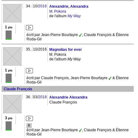
34.
10/
2016
Alexandrie, Alexandra
M. Pokora
de l'album
My Way
1
pts
écrit par Jean-Pierre Bourtayre
, Claude François & Étienne
Roda-Gil
35.
10/2016
Magnolias for ever
M. Pokora
de l'album
My Way
1
pts
écrit par Claude François, Jean-Pierre Bourtayre
& Étienne
Roda-Gil
Claude François
36.
03/
2018
Alexandrie Alexandra
Claude François
3
pts
R
écrit par Jean-Pierre Bourtayre
, Claude François & Étienne
Roda-Gil