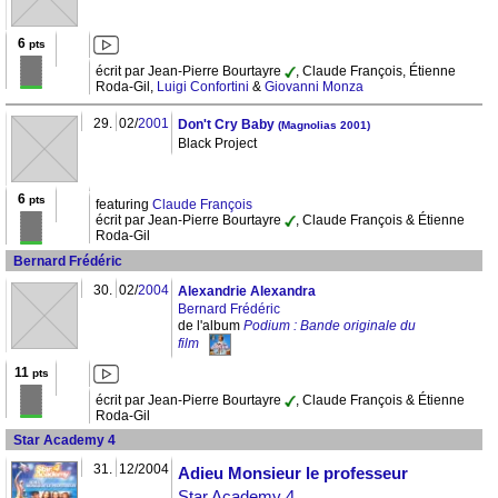
6
pts
écrit par Jean-Pierre Bourtayre
, Claude François, Étienne
Roda-Gil,
Luigi Confortini
&
Giovanni Monza
29.
02/
2001
Don't Cry Baby
(Magnolias 2001)
Black Project
6
pts
featuring
Claude François
écrit par Jean-Pierre Bourtayre
, Claude François & Étienne
Roda-Gil
Bernard Frédéric
30.
02/
2004
Alexandrie Alexandra
Bernard Frédéric
de l'album
Podium : Bande originale du
film
11
pts
écrit par Jean-Pierre Bourtayre
, Claude François & Étienne
Roda-Gil
Star Academy 4
31.
12/2004
Adieu Monsieur le professeur
Star Academy 4