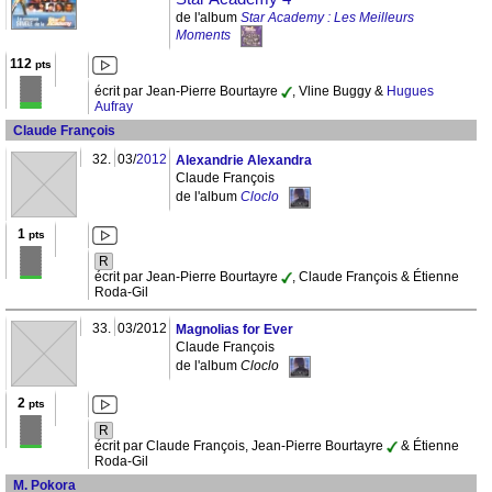
de l'album
Star Academy : Les Meilleurs
Moments
112
pts
écrit par Jean-Pierre Bourtayre
, Vline Buggy &
Hugues
Aufray
Claude François
32.
03/
2012
Alexandrie Alexandra
Claude François
de l'album
Cloclo
1
pts
R
écrit par Jean-Pierre Bourtayre
, Claude François & Étienne
Roda-Gil
33.
03/2012
Magnolias for Ever
Claude François
de l'album
Cloclo
2
pts
R
écrit par Claude François, Jean-Pierre Bourtayre
& Étienne
Roda-Gil
M. Pokora