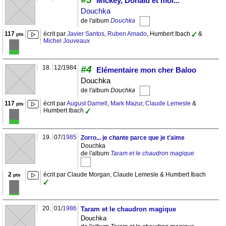
Mickey, Donald et moi...
Douchka
de l'album
Douchka
117
écrit par
Javier Santos
,
Ruben Amado
, Humbert Ibach
&
pts
Michel Jouveaux
18.
12/1984
#4
Elémentaire mon cher Baloo
Douchka
de l'album
Douchka
117
écrit par
August Darnell
,
Mark Mazur
,
Claude Lemesle
&
pts
Humbert Ibach
19.
07/
1985
Zorro... je chante parce que je t'aime
Douchka
de l'album
Taram et le chaudron magique
2
écrit par Claude Morgan, Claude Lemesle & Humbert Ibach
pts
20.
01/
1986
Taram et le chaudron magique
Douchka