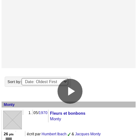
Sort by:
Monty
1.
05/
1970
Fleurs et bonbons
Monty
26
écrit par
Humbert Ibach
&
Jacques Monty
pts