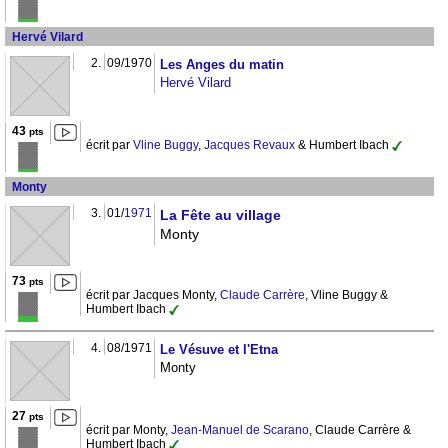
Hervé Vilard
2.
09/1970
Les Anges du matin
Hervé Vilard
43
pts
écrit par
Vline Buggy
,
Jacques Revaux
& Humbert Ibach
Monty
3.
01/
1971
La Fête au village
Monty
73
pts
écrit par Jacques Monty,
Claude Carrère
, Vline Buggy &
Humbert Ibach
4.
08/1971
Le Vésuve et l'Etna
Monty
27
pts
écrit par Monty,
Jean-Manuel de Scarano
, Claude Carrère &
Humbert Ibach