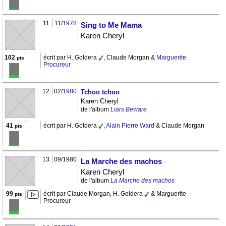
11.
11/
1978
Sing to Me Mama
Karen Cheryl
102
écrit par H. Goldera
, Claude Morgan &
Marguerite
pts
Procureur
12.
02/
1980
Tchoo tchoo
Karen Cheryl
de l'album
Liars Beware
41
écrit par H. Goldera
,
Alain Pierre Ward
& Claude Morgan
pts
13.
09/1980
La Marche des machos
Karen Cheryl
de l'album
La Marche des machos
99
écrit par Claude Morgan, H. Goldera
& Marguerite
pts
Procureur