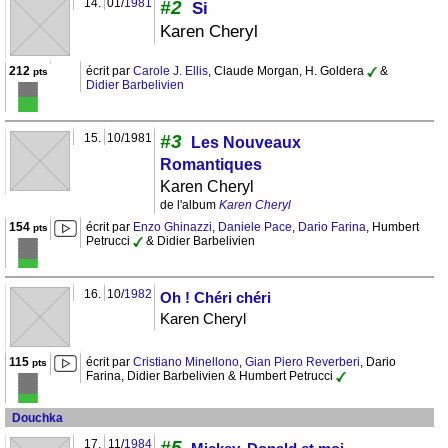
14.
01/
1981
#2
Si
Karen Cheryl
212
écrit par
Carole J. Ellis
, Claude Morgan, H. Goldera
&
pts
Didier Barbelivien
15.
10/1981
#3
Les Nouveaux
Romantiques
Karen Cheryl
de l'album
Karen Cheryl
154
écrit par
Enzo Ghinazzi
,
Daniele Pace
,
Dario Farina
, Humbert
pts
Petrucci
& Didier Barbelivien
16.
10/
1982
Oh ! Chéri chéri
Karen Cheryl
115
écrit par
Cristiano Minellono
,
Gian Piero Reverberi
, Dario
pts
Farina, Didier Barbelivien & Humbert Petrucci
Douchka
17.
11/
1984
#5