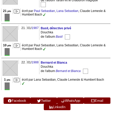
de l'album
Taram et le chaudron magique
21
écrit par
Paul Sebastian
,
Lana Sebastian
, Claude Lemesle &
pts
Humbert Ibach
21.
01/
1987
Basil, détective privé
Douchka
de l'album
Basil
10
écrit par Paul Sebastian, Lana Sebastian, Claude Lemesle &
pts
Humbert Ibach
22.
01/
1988
Bernard et Bianca
Douchka
de l'album
Bernard et Bianca
1
écrit par Lana Sebastian, Claude Lemesle & Humbert Ibach
pts
Facebook
Twitter
WhatsApp
Email
LinkedIn