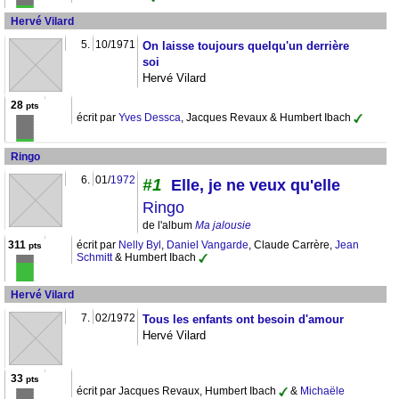
Hervé Vilard
5.
10/1971
On laisse toujours quelqu'un derrière
soi
Hervé Vilard
28
pts
écrit par
Yves Dessca
, Jacques Revaux & Humbert Ibach
Ringo
6.
01/
1972
#1
Elle, je ne veux qu'elle
Ringo
de l'album
Ma jalousie
311
écrit par
Nelly Byl
,
Daniel Vangarde
, Claude Carrère,
Jean
pts
Schmitt
& Humbert Ibach
Hervé Vilard
7.
02/1972
Tous les enfants ont besoin d'amour
Hervé Vilard
33
pts
écrit par Jacques Revaux, Humbert Ibach
&
Michaële