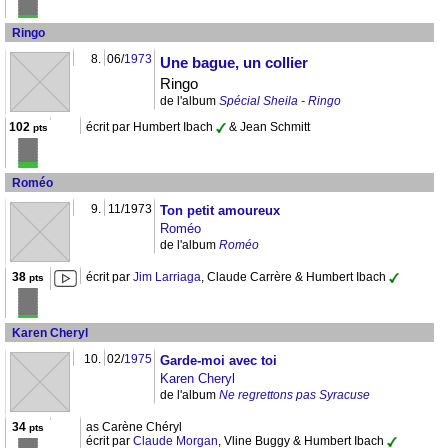
Ringo
8.
06/
1973
Une bague, un collier
Ringo
de l'album
Spécial Sheila - Ringo
102
écrit par Humbert Ibach
& Jean Schmitt
pts
Roméo
9.
11/1973
Ton petit amoureux
Roméo
de l'album
Roméo
38
écrit par
Jim Larriaga
, Claude Carrère & Humbert Ibach
pts
Karen Cheryl
10.
02/
1975
Garde-moi avec toi
Karen Cheryl
de l'album
Ne regrettons pas Syracuse
34
as Carène Chéryl
pts
écrit par
Claude Morgan
, Vline Buggy & Humbert Ibach