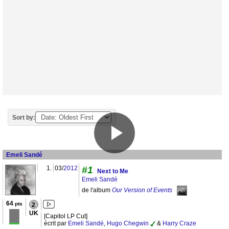
Sort by:
Emeli Sandé
1.
03/
2012
#1
Next to Me
Emeli Sandé
de l'album
Our Version of Events
64
pts
2
UK
[Capitol LP Cut]
écrit par
Emeli Sandé
,
Hugo Chegwin
&
Harry Craze