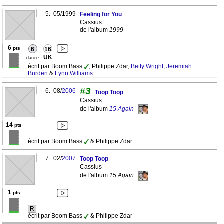
5.
05/1999
Feeling for You
Cassius
de l'album
1999
6
pts
6
16
UK
dance
écrit par Boom Bass
, Philippe Zdar,
Betty Wright
,
Jeremiah
Burden
&
Lynn Williams
#3
6.
08/
2006
Toop Toop
Cassius
de l'album
15 Again
14
pts
écrit par Boom Bass
& Philippe Zdar
7.
02/
2007
Toop Toop
Cassius
de l'album
15 Again
1
pts
R
écrit par Boom Bass
& Philippe Zdar