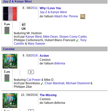
Jay-Z & Kanye West
8.
08/
2011
Why I Love You
Jay-Z & Kanye West
de l'album
Watch the Throne
3
pts
87
UK
featuring Mr. Hudosn
écrit par
Kanye West
,
Mike Dean
,
Shawn Corey Carter
,
Philippe Cerboneschi, Hubert Blanc-Francard
,
Tony
Camillo
&
Mary Sawyer
Cassius
9.
03/
2016
Action
Cassius
de l'album
Ibifornia
1
pts
featuring
Cat Power
& Mike D.
écrit par Boombass
,
Chan Marshall
,
Michael Diamond
&
Philippe Zdar
10.
09/2016
The Missing
Cassius
de l'album
Ibifornia