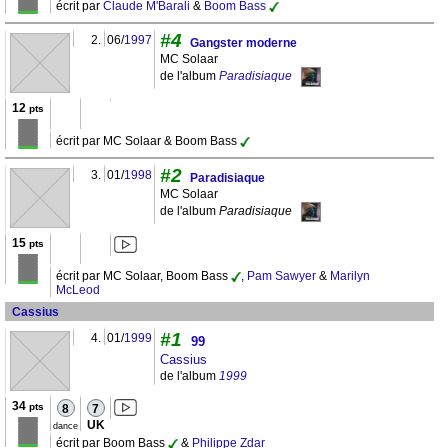
écrit par
Claude M'Barali
&
Boom Bass
#4
2.
06/
1997
Gangster moderne
MC Solaar
de l'album
Paradisiaque
12
pts
écrit par MC Solaar & Boom Bass
#2
3.
01/
1998
Paradisiaque
MC Solaar
de l'album
Paradisiaque
15
pts
écrit par MC Solaar, Boom Bass
,
Pam Sawyer
&
Marilyn
McLeod
Cassius
#1
4.
01/
1999
99
Cassius
de l'album
1999
34
pts
8
7
UK
dance
écrit par Boom Bass
&
Philippe Zdar