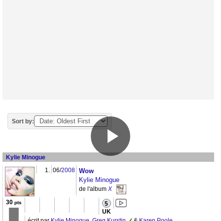
Sort by:
Kylie Minogue
1.
06/
2008
Wow
Kylie Minogue
de l'album
X
30
pts
5
UK
écrit par
Kylie Minogue
,
Greg Kurstin
&
Karen Poole