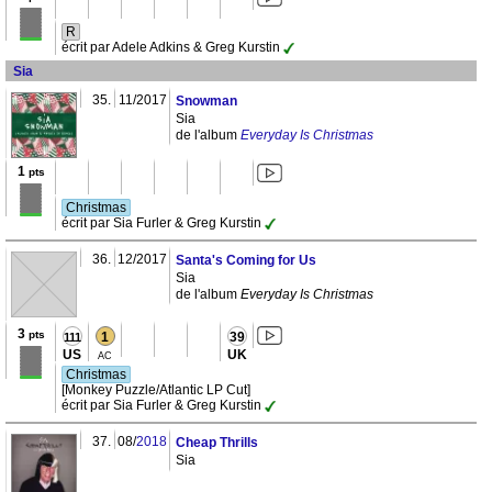
R
écrit par Adele Adkins & Greg Kurstin
Sia
35.
11/2017
Snowman
Sia
de l'album
Everyday Is Christmas
1
pts
Christmas
écrit par Sia Furler & Greg Kurstin
36.
12/2017
Santa's Coming for Us
Sia
de l'album
Everyday Is Christmas
3
pts
1
39
111
US
UK
AC
Christmas
[Monkey Puzzle/Atlantic LP Cut]
écrit par Sia Furler & Greg Kurstin
37.
08/
2018
Cheap Thrills
Sia