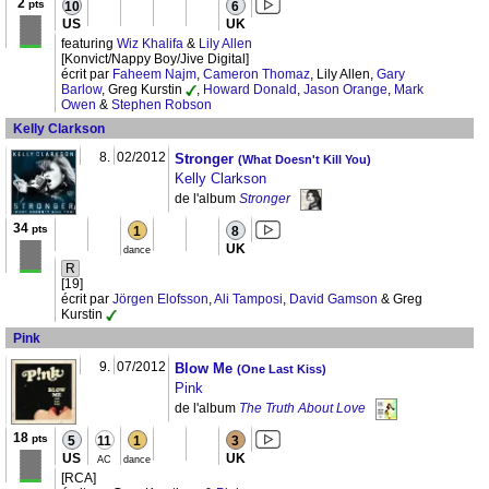
2
pts
10
6
US
UK
featuring
Wiz Khalifa
&
Lily Allen
[Konvict/Nappy Boy/Jive Digital]
écrit par
Faheem Najm
,
Cameron Thomaz
, Lily Allen,
Gary
Barlow
, Greg Kurstin
,
Howard Donald
,
Jason Orange
,
Mark
Owen
&
Stephen Robson
Kelly Clarkson
8.
02/2012
Stronger
(What Doesn't Kill You)
Kelly Clarkson
de l'album
Stronger
34
pts
1
8
UK
dance
R
[19]
écrit par
Jörgen Elofsson
,
Ali Tamposi
,
David Gamson
& Greg
Kurstin
Pink
9.
07/2012
Blow Me
(One Last Kiss)
Pink
de l'album
The Truth About Love
18
pts
5
11
1
3
US
UK
AC
dance
[RCA]