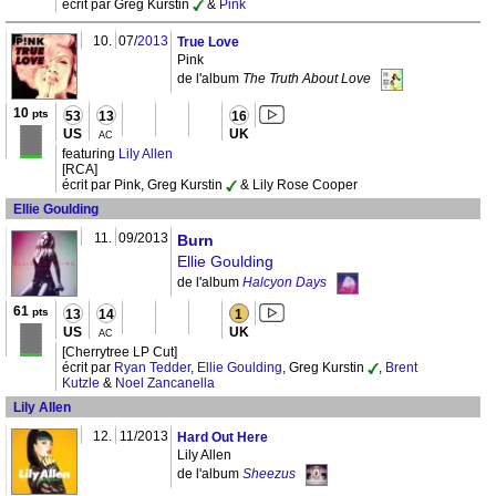
écrit par Greg Kurstin
&
Pink
10.
07/
2013
True Love
Pink
de l'album
The Truth About Love
10
pts
53
13
16
US
UK
AC
featuring
Lily Allen
[RCA]
écrit par Pink, Greg Kurstin
& Lily Rose Cooper
Ellie Goulding
11.
09/2013
Burn
Ellie Goulding
de l'album
Halcyon Days
61
pts
13
14
1
US
UK
AC
[Cherrytree LP Cut]
écrit par
Ryan Tedder
,
Ellie Goulding
, Greg Kurstin
,
Brent
Kutzle
&
Noel Zancanella
Lily Allen
12.
11/2013
Hard Out Here
Lily Allen
de l'album
Sheezus