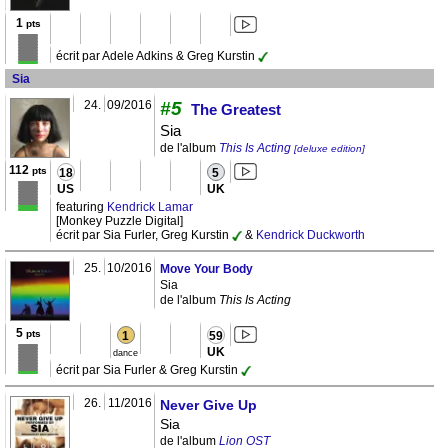
1
pts
écrit par Adele Adkins & Greg Kurstin
Sia
24.
09/2016
#5
The Greatest
Sia
de l'album
This Is Acting
[deluxe edition]
112
pts
18
5
US
UK
featuring
Kendrick Lamar
[Monkey Puzzle Digital]
écrit par Sia Furler, Greg Kurstin
&
Kendrick Duckworth
25.
10/2016
Move Your Body
Sia
de l'album
This Is Acting
5
pts
1
59
UK
dance
écrit par Sia Furler & Greg Kurstin
26.
11/2016
Never Give Up
Sia
de l'album
Lion OST