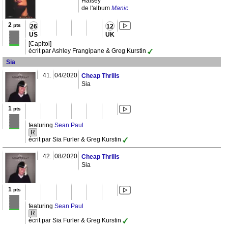
Halsey
de l'album
Manic
2
pts
26
12
US
UK
[Capitol]
écrit par Ashley Frangipane & Greg Kurstin
Sia
41.
04/2020
Cheap Thrills
Sia
1
pts
featuring
Sean Paul
R
écrit par Sia Furler & Greg Kurstin
42.
08/2020
Cheap Thrills
Sia
1
pts
featuring
Sean Paul
R
écrit par Sia Furler & Greg Kurstin