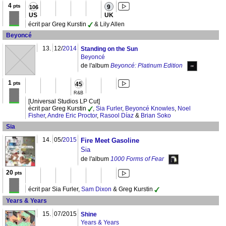
4
pts
9
106
US
UK
écrit par Greg Kurstin
& Lily Allen
Beyoncé
13.
12/
2014
Standing on the Sun
Beyoncé
de l'album
Beyoncé: Platinum Edition
1
pts
45
R&B
[Universal Studios LP Cut]
écrit par Greg Kurstin
,
Sia Furler
,
Beyoncé Knowles
,
Noel
Fisher
,
Andre Eric Proctor
,
Rasool Díaz
&
Brian Soko
Sia
14.
05/
2015
Fire Meet Gasoline
Sia
de l'album
1000 Forms of Fear
20
pts
écrit par Sia Furler,
Sam Dixon
& Greg Kurstin
Years & Years
15.
07/2015
Shine
Years & Years