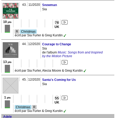
43.
11/2020
Snowman
Sia
10
pts
78
UK
R
Christmas
écrit par Sia Furler & Greg Kurstin
44.
12/2020
Courage to Change
Sia
de l'album
Music: Songs from and Inspired
by the Motion Picture
13
pts
écrit par Sia Furler, Alecia Moore & Greg Kurstin
45.
12/2020
Santa's Coming for Us
Sia
1
pts
55
UK
Christmas
R
écrit par Sia Furler & Greg Kurstin
Adele