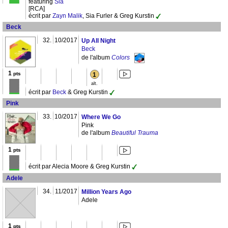
featuring
Sia
[RCA]
écrit par
Zayn Malik
, Sia Furler & Greg Kurstin
Beck
32.
10/2017
Up All Night
Beck
de l'album
Colors
1
pts
1
alt.
écrit par
Beck
& Greg Kurstin
Pink
33.
10/2017
Where We Go
Pink
de l'album
Beautiful Trauma
1
pts
écrit par Alecia Moore & Greg Kurstin
Adele
34.
11/2017
Million Years Ago
Adele
1
pts