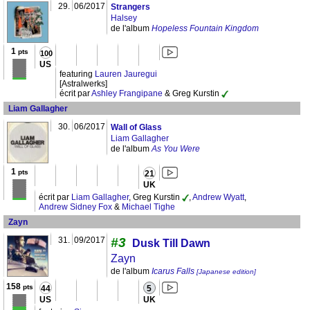
29.
06/2017
Strangers
Halsey
de l'album
Hopeless Fountain Kingdom
1
pts
100
US
featuring
Lauren Jauregui
[Astralwerks]
écrit par
Ashley Frangipane
& Greg Kurstin
Liam Gallagher
30.
06/2017
Wall of Glass
Liam Gallagher
de l'album
As You Were
1
pts
21
UK
écrit par
Liam Gallagher
, Greg Kurstin
,
Andrew Wyatt
,
Andrew Sidney Fox
&
Michael Tighe
Zayn
31.
09/2017
#3
Dusk Till Dawn
Zayn
de l'album
Icarus Falls
[Japanese edition]
158
pts
44
5
US
UK