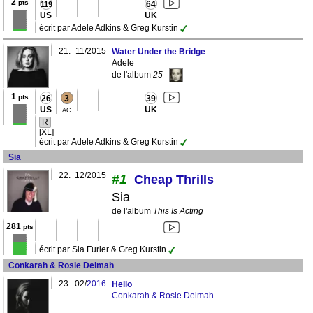
2
pts
64
119
US
UK
écrit par Adele Adkins & Greg Kurstin
21.
11/2015
Water Under the Bridge
Adele
de l'album
25
1
pts
26
3
39
US
UK
AC
R
[XL]
écrit par Adele Adkins & Greg Kurstin
Sia
22.
12/2015
#1
Cheap Thrills
Sia
de l'album
This Is Acting
281
pts
écrit par Sia Furler & Greg Kurstin
Conkarah & Rosie Delmah
23.
02/
2016
Hello
Conkarah & Rosie Delmah