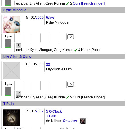
écrit par Lily Allen, Greg Kurstin
&
Ours [French singer]
Kylie Minogue
5.
01/
2010
Wow
Kylie Minogue
1
pts
R
écrit par Kylie Minogue, Greg Kurstin
& Karen Poole
Lily Allen & Ours
6.
10/2010
22
Lily Allen & Ours
1
pts
R
écrit par Lily Allen, Greg Kurstin
& Ours [French singer]
T-Pain
7.
01/
2012
5 O'Clock
T-Pain
de l'album
Revolver