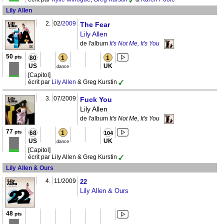
Lily Allen
2.
02/
2009
The Fear
Lily Allen
de l'album
It's Not Me, It's You
50
pts
80
1
1
US
UK
dance
[Capitol]
écrit par
Lily Allen
& Greg Kurstin
3.
07/2009
Fuck You
Lily Allen
de l'album
It's Not Me, It's You
77
pts
68
1
104
US
UK
dance
[Capitol]
écrit par Lily Allen & Greg Kurstin
Lily Allen & Ours
4.
11/2009
22
Lily Allen & Ours
48
pts