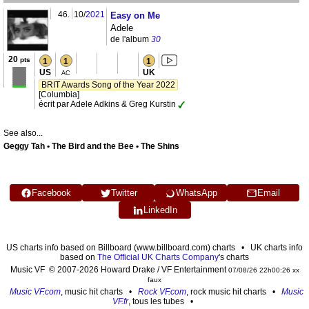
46.
10/
2021
Easy on Me
Adele
de l'album
30
20
pts
1
1
1
US
UK
AC
BRIT Awards Song of the Year 2022
[Columbia]
écrit par Adele Adkins & Greg Kurstin
See also...
Geggy Tah • The Bird and the Bee • The Shins
Facebook
Twitter
WhatsApp
Email
LinkedIn
US charts info based on Billboard (www.billboard.com) charts • UK charts info
based on
The Official UK Charts Company
's charts
Music VF © 2007-2026 Howard Drake / VF Entertainment
07/08/26 22h00:26 xx
faux
Music VF.com
, music hit charts •
Rock VF.com
, rock music hit charts •
Music
VF.fr
, tous les tubes •