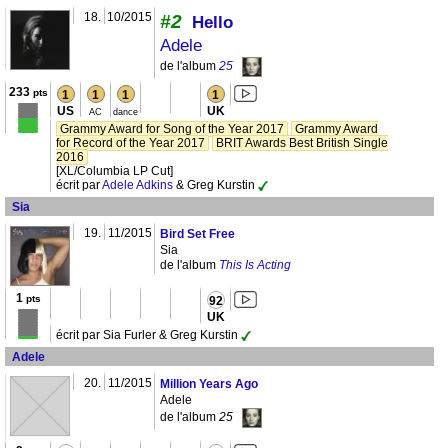
18.
10/2015
#2
Hello
Adele
de l'album
25
233
pts
1
1
1
1
US
UK
AC
dance
Grammy Award for Song of the Year 2017
Grammy Award
for Record of the Year 2017
BRIT Awards Best British Single
2016
[XL/Columbia LP Cut]
écrit par
Adele Adkins
& Greg Kurstin
Sia
19.
11/2015
Bird Set Free
Sia
de l'album
This Is Acting
1
pts
92
UK
écrit par Sia Furler & Greg Kurstin
Adele
20.
11/2015
Million Years Ago
Adele
de l'album
25