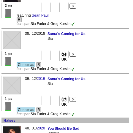
2
pts
featuring
Sean Paul
R
écrit par Sia Furler & Greg Kurstin
38.
12/2018
Santa's Coming for Us
Sia
1
pts
24
UK
Christmas
R
écrit par Sia Furler & Greg Kurstin
39.
12/
2019
Santa's Coming for Us
Sia
1
pts
17
UK
Christmas
R
écrit par Sia Furler & Greg Kurstin
Halsey
40.
01/
2020
You Should Be Sad