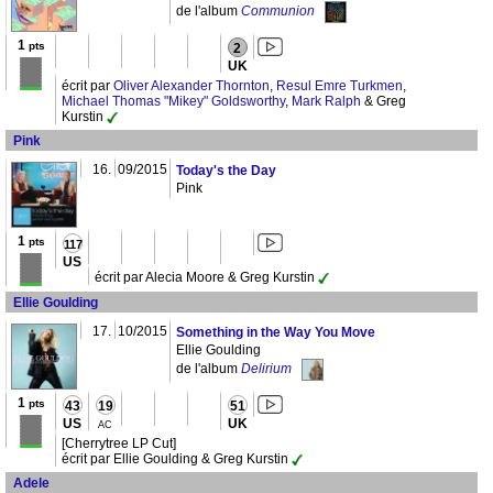
de l'album
Communion
1
pts
2
UK
écrit par
Oliver Alexander Thornton
,
Resul Emre Turkmen
,
Michael Thomas "Mikey" Goldsworthy
,
Mark Ralph
& Greg
Kurstin
Pink
16.
09/2015
Today's the Day
Pink
1
pts
117
US
écrit par Alecia Moore & Greg Kurstin
Ellie Goulding
17.
10/2015
Something in the Way You Move
Ellie Goulding
de l'album
Delirium
1
pts
43
19
51
US
UK
AC
[Cherrytree LP Cut]
écrit par Ellie Goulding & Greg Kurstin
Adele