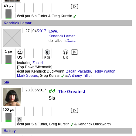
49
pts
écrit par Sia Furler & Greg Kurstin
Kendrick Lamar
27.
04/
2017
Love.
Kendrick Lamar
de l'album
Damn
1
pts
11
6
39
US
UK
R&B
featuring
Zacari
[Top Dawg/Aftermath]
écrit par Kendrick Duckworth,
Zacari Pacaldo
,
Teddy Walton
,
Mark Spears
, Greg Kurstin
&
Anthony Tiffith
Sia
28.
05/2017
#4
The Greatest
Sia
122
pts
R
écrit par Sia Furler, Greg Kurstin
& Kendrick Duckworth
Halsey