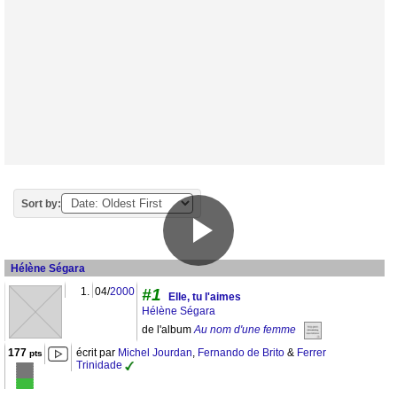
Sort by:
Hélène Ségara
1.
04/
2000
#1
Elle, tu l'aimes
Hélène Ségara
de l'album
Au nom d'une femme
177
écrit par
Michel Jourdan
,
Fernando de Brito
&
Ferrer
pts
Trinidade