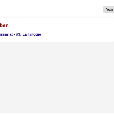
Eben
ssariat
-
#3: La Trilogie