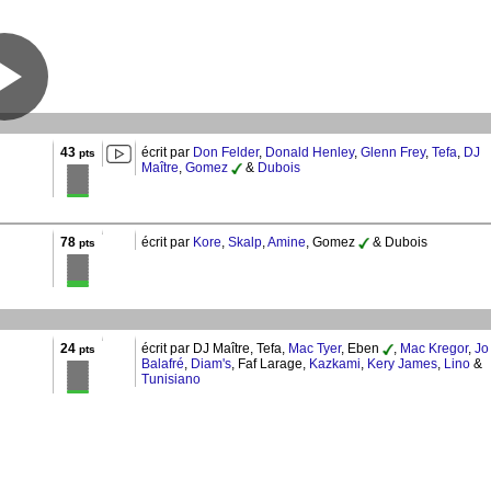
43
écrit par
Don Felder
,
Donald Henley
,
Glenn Frey
,
Tefa
,
DJ
pts
Maître
,
Gomez
&
Dubois
78
écrit par
Kore
,
Skalp
,
Amine
, Gomez
& Dubois
pts
24
écrit par DJ Maître, Tefa,
Mac Tyer
, Eben
,
Mac Kregor
,
Jo
pts
Balafré
,
Diam's
, Faf Larage,
Kazkami
,
Kery James
,
Lino
&
Tunisiano