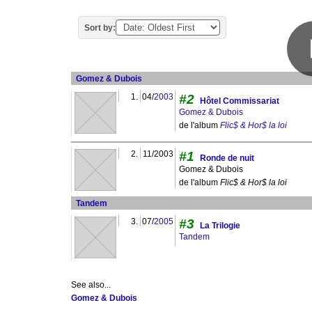
Sort by:
Gomez & Dubois
1.
04/
2003
#2
Hôtel Commissariat
Gomez & Dubois
de l'album
Flic$ & Hor$ la loi
2.
11/2003
#1
Ronde de nuit
Gomez & Dubois
de l'album
Flic$ & Hor$ la loi
Tandem
3.
07/
2005
#3
La Trilogie
Tandem
See also...
Gomez & Dubois