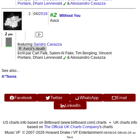
Pontare
,
Dhani Lennevald
&
Alessandro Cavazza
2.
04/
2018
#2
Without You
Avicii
2
pts
featuring
Sandro Cavazza
R: Avicii's death
écrit par Carl Falk, Salem Al Fakir, Tim Bergling, Vincent
Pontare, Dhani Lennevald
& Alessandro Cavazza
See also...
A*Teens
Facebook
Twitter
WhatsApp
Email
LinkedIn
US charts info based on Billboard (www.billboard.com) charts • UK charts info
based on
The Official UK Charts Company
's charts
Music VF © 2007-2026 Howard Drake / VF Entertainment
08/08/26 08h34:26 xx
faux