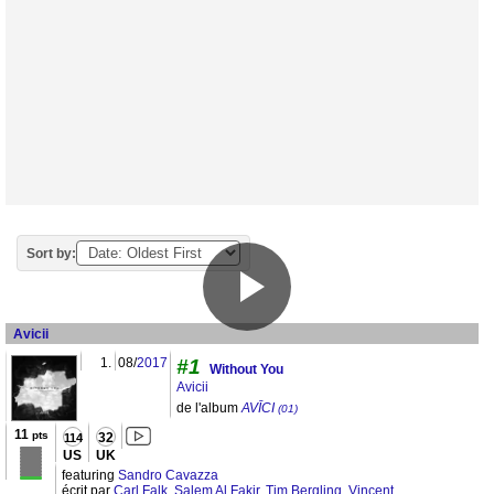
Sort by:
Avicii
1.
08/
2017
#1
Without You
Avicii
de l'album
AVĪCI
(01)
11
pts
32
114
US
UK
featuring
Sandro Cavazza
écrit par
Carl Falk
,
Salem Al Fakir
,
Tim Bergling
,
Vincent