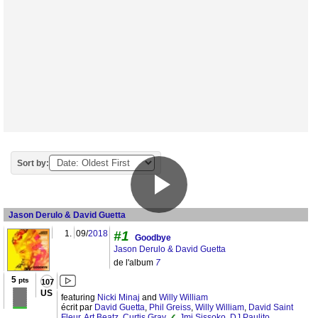
Sort by:
Jason Derulo & David Guetta
1.
09/
2018
#1
Goodbye
Jason Derulo & David Guetta
de l'album
7
5
pts
107
US
featuring
Nicki Minaj
and
Willy William
écrit par
David Guetta
,
Phil Greiss
,
Willy William
,
David Saint
Fleur
,
Art Beatz
,
Curtis Gray
,
Jmi Sissoko
,
DJ Paulito
,