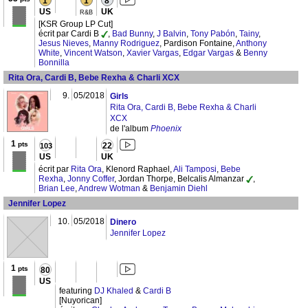
1
1
8
US
UK
R&B
[KSR Group LP Cut]
écrit par Cardi B
,
Bad Bunny
,
J Balvin
,
Tony Pabón
,
Tainy
,
Jesus Nieves
,
Manny Rodriguez
, Pardison Fontaine,
Anthony
White
,
Vincent Watson
,
Xavier Vargas
,
Edgar Vargas
&
Benny
Bonnilla
Rita Ora, Cardi B, Bebe Rexha & Charli XCX
9.
05/2018
Girls
Rita Ora, Cardi B, Bebe Rexha & Charli
XCX
de l'album
Phoenix
1
pts
22
103
US
UK
écrit par
Rita Ora
, Klenord Raphael,
Ali Tamposi
,
Bebe
Rexha
,
Jonny Coffer
, Jordan Thorpe, Belcalis Almanzar
,
Brian Lee
,
Andrew Wotman
&
Benjamin Diehl
Jennifer Lopez
10.
05/2018
Dinero
Jennifer Lopez
1
pts
80
US
featuring
DJ Khaled
&
Cardi B
[Nuyorican]