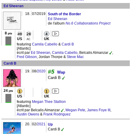
Ed Sheeran
18.
07/2019
South of the Border
Ed Sheeran
de l'album
No.6 Collaborations Project
8
pts
49
28
4
US
UK
AC
featuring
Camila Cabello
&
Cardi B
[Atlantic]
écrit par
Ed Sheeran
,
Camila Cabello
, Belcalis Almanzar
,
Fred Gibson
, Jordan Thorpe &
Steve Mac
Cardi B
#5
19.
08/
2020
Wap
Cardi B
24
pts
1
1
US
UK
featuring
Megan Thee Stallion
[Atlantic]
écrit par Belcalis Almanzar
,
Megan Pete
,
James Foye III
,
Austin Owens
&
Frank Rodriguez
20.
02/
2021
Up
Cardi B