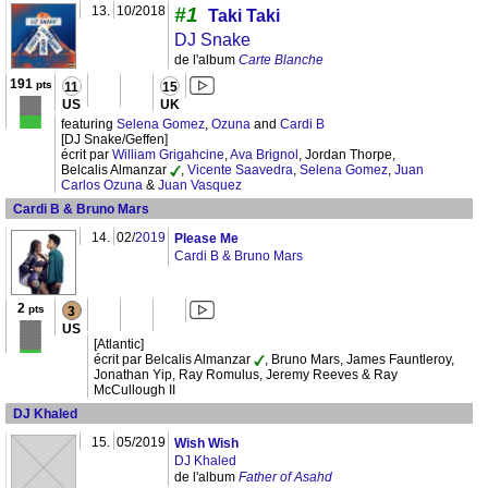
13.
10/2018
#1
Taki Taki
DJ Snake
de l'album
Carte Blanche
191
pts
11
15
US
UK
featuring
Selena Gomez
,
Ozuna
and
Cardi B
[DJ Snake/Geffen]
écrit par
William Grigahcine
,
Ava Brignol
, Jordan Thorpe,
Belcalis Almanzar
,
Vicente Saavedra
,
Selena Gomez
,
Juan
Carlos Ozuna
&
Juan Vasquez
Cardi B & Bruno Mars
14.
02/
2019
Please Me
Cardi B & Bruno Mars
2
pts
3
US
[Atlantic]
écrit par Belcalis Almanzar
, Bruno Mars, James Fauntleroy,
Jonathan Yip, Ray Romulus, Jeremy Reeves & Ray
McCullough II
DJ Khaled
15.
05/2019
Wish Wish
DJ Khaled
de l'album
Father of Asahd