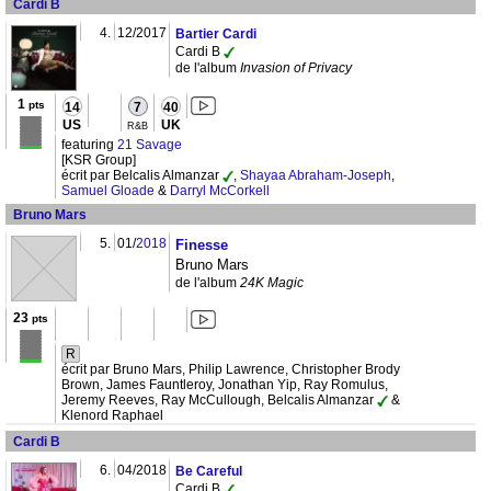
Cardi B
4.
12/2017
Bartier Cardi
Cardi B
de l'album
Invasion of Privacy
1
pts
14
7
40
US
UK
R&B
featuring
21 Savage
[KSR Group]
écrit par Belcalis Almanzar
,
Shayaa Abraham-Joseph
,
Samuel Gloade
&
Darryl McCorkell
Bruno Mars
5.
01/
2018
Finesse
Bruno Mars
de l'album
24K Magic
23
pts
R
écrit par Bruno Mars, Philip Lawrence, Christopher Brody
Brown, James Fauntleroy, Jonathan Yip, Ray Romulus,
Jeremy Reeves, Ray McCullough, Belcalis Almanzar
&
Klenord Raphael
Cardi B
6.
04/2018
Be Careful
Cardi B