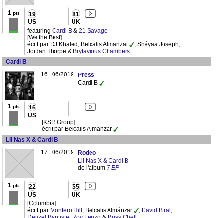
1
pts
19
81
US
UK
featuring
Cardi B
&
21 Savage
[We the Best]
écrit par DJ Khaled, Belcalis Almanzar
, Shéyaa Joseph,
Jordan Thorpe &
Brytavious Chambers
Cardi B
16.
06/2019
Press
Cardi B
1
pts
16
US
[KSR Group]
écrit par Belcalis Almanzar
Lil Nas X & Cardi B
17.
06/2019
Rodeo
Lil Nas X & Cardi B
de l'album
7 EP
1
pts
22
55
US
UK
[Columbia]
écrit par
Montero Hill
, Belcalis Almánzar
,
David Biral
,
Denzel Baptiste
,
Roy Lenzo
&
Russ Chell