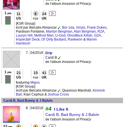
de l'album
Invasion of Privacy
1
pts
11
8
24
US
UK
R&B
[KSR Group]
écrit par Belcalis Almanzar
,
Boi-1da
,
Vinylz
,
Frank Dukes
,
Pardison Fontaine,
Marilyn Bergman
,
Alan Bergman
,
RZA
,
Lauryn Hill
,
Method Man
,
U-God
,
Ghostface Killah
,
GZA
,
Inspectah Deck
,
Ol' Dirty Bastard
,
Raekwon
&
Marvin
Hamlisch
7.
04/2018
Drip
Cardi B
de l'album
Invasion of Privacy
1
pts
21
15
41
US
UK
R&B
featuring
Migos
[KSR Group]
écrit par Belcalis Almanzar
, Quavious Marshall,
Kirsnick
Ball
, Kiari Cephus &
Joshua Cross
Cardi B, Bad Bunny & J Balvin
#4
8.
04/2018
I Like It
Cardi B, Bad Bunny & J Balvin
de l'album
Invasion of Privacy
53
pts