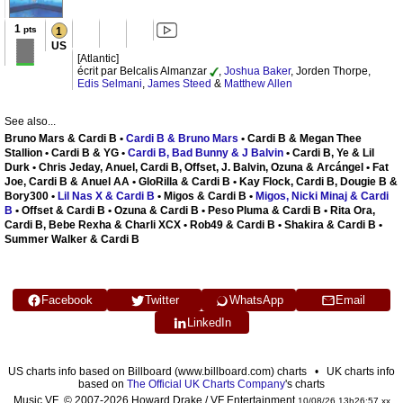
1
pts
1
US
[Atlantic]
écrit par Belcalis Almanzar
,
Joshua Baker
, Jorden Thorpe,
Edis Selmani
,
James Steed
&
Matthew Allen
See also...
Bruno Mars & Cardi B •
Cardi B & Bruno Mars
• Cardi B & Megan Thee
Stallion • Cardi B & YG •
Cardi B, Bad Bunny & J Balvin
• Cardi B, Ye & Lil
Durk • Chris Jeday, Anuel, Cardi B, Offset, J. Balvin, Ozuna & Arcángel • Fat
Joe, Cardi B & Anuel AA • GloRilla & Cardi B • Kay Flock, Cardi B, Dougie B &
Bory300 •
Lil Nas X & Cardi B
• Migos & Cardi B •
Migos, Nicki Minaj & Cardi
B
• Offset & Cardi B • Ozuna & Cardi B • Peso Pluma & Cardi B • Rita Ora,
Cardi B, Bebe Rexha & Charli XCX • Rob49 & Cardi B • Shakira & Cardi B •
Summer Walker & Cardi B
Facebook
Twitter
WhatsApp
Email
LinkedIn
US charts info based on Billboard (www.billboard.com) charts • UK charts info
based on
The Official UK Charts Company
's charts
Music VF © 2007-2026 Howard Drake / VF Entertainment
10/08/26 13h26:57 xx