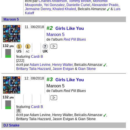
écrit par
Charles Anderson
,
Tommy Brown
,
Mohombi
Moupondo
,
Yei Gonzalez
,
Danielle Curiel
,
Alexander Prado
,
Jermaine Denny
,
Khaled Khaled
, Belcalis Almanzar
&
Luis
Kalaff
Maroon 5
11.
06/2018
#2
Girls Like You
Maroon 5
de l'album
Red Pill Blues
132
pts
1
1
7
US
UK
AC
featuring
Cardi B
[222]
écrit par
Adam Levine
,
Henry Walter
, Belcalis Almanzar
,
Brittany Talia Hazzard
,
Jason Evigan
&
Gian Stone
12.
08/2018
#3
Girls Like You
Maroon 5
de l'album
Red Pill Blues
132
pts
featuring
Cardi B
R
écrit par Adam Levine, Henry Walter, Belcalis Almanzar
,
Brittany Talia Hazzard, Jason Evigan & Gian Stone
DJ Snake