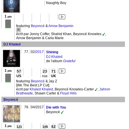
Naughty Boy
1
pts
featuring
Beyoncé
&
Arrow Benjamin
R
écrit par Jonny Coffer, Shahid Khan, Beyoncé Knowles
,
Arrow Benjamin & Carla Marie
DJ Khaled
77.
02/
2017
Shining
DJ Khaled
de l'album
Grateful
1
pts
57
23
71
US
UK
R&B
featuring
Beyoncé
& Jay Z
[We The Best LP Cut]
écrit par
Khaled Khaled
, Beyoncé Knowles-Carter
,
Jahron
Brathwaite
, Shawn Carter &
Floyd Hills
Beyoncé
78.
04/2017
Die with You
Beyoncé
1
pts
62
121
105