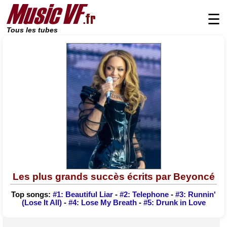
☰
Tous les tubes
Les plus grands succès écrits par Beyoncé
Top songs:
#1: Beautiful Liar
-
#2: Telephone
-
#3: Runnin'
(Lose It All)
-
#4: Lose My Breath
-
#5: Drunk in Love