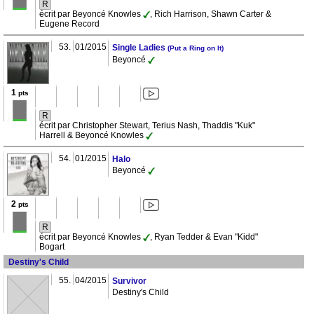
R
écrit par Beyoncé Knowles
, Rich Harrison, Shawn Carter &
Eugene Record
53.
01/2015
Single Ladies
(Put a Ring on It)
Beyoncé
1
pts
R
écrit par Christopher Stewart, Terius Nash, Thaddis "Kuk"
Harrell & Beyoncé Knowles
54.
01/2015
Halo
Beyoncé
2
pts
R
écrit par Beyoncé Knowles
, Ryan Tedder & Evan "Kidd"
Bogart
Destiny's Child
55.
04/2015
Survivor
Destiny's Child