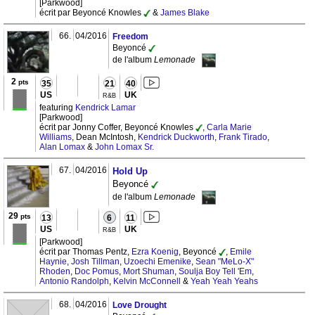
[Parkwood]
écrit par Beyoncé Knowles
&
James Blake
66.
04/2016
Freedom
Beyoncé
de l'album
Lemonade
2
pts
35
21
40
US
UK
R&B
featuring
Kendrick Lamar
[Parkwood]
écrit par Jonny Coffer, Beyoncé Knowles
,
Carla Marie
Williams
, Dean McIntosh,
Kendrick Duckworth
,
Frank Tirado
,
Alan Lomax
&
John Lomax Sr.
67.
04/2016
Hold Up
Beyoncé
de l'album
Lemonade
29
pts
13
6
11
US
UK
R&B
[Parkwood]
écrit par Thomas Pentz,
Ezra Koenig
, Beyoncé
,
Emile
Haynie
,
Josh Tillman
,
Uzoechi Emenike
,
Sean "MeLo-X"
Rhoden
,
Doc Pomus
,
Mort Shuman
,
Soulja Boy Tell 'Em
,
Antonio Randolph
,
Kelvin McConnell
&
Yeah Yeah Yeahs
68.
04/2016
Love Drought