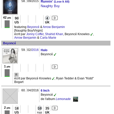
58.
09/2015
Runnin'
(Lose It All)
Naughty Boy
42
pts
90
4
US
UK
featuring
Beyoncé
&
Arrow Benjamin
[Naughty Boy/Virgin]
écrit par
Jonny Coffer
,
Shahid Khan
, Beyoncé Knowles
,
Arrow Benjamin
&
Carla Marie
Beyoncé
59.
02/
2016
Halo
Beyoncé
1
pts
R
écrit par Beyoncé Knowles
, Ryan Tedder & Evan "Kidd"
Bogart
60.
04/2016
6 Inch
Beyoncé
de l'album
Lemonade
2
pts
18
10
35
US
UK
R&B