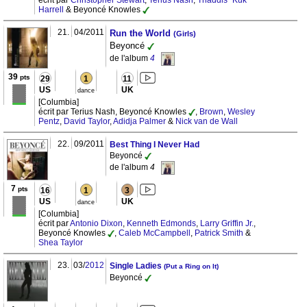
écrit par
Christopher Stewart
,
Terius Nash
,
Thaddis "Kuk"
Harrell
& Beyoncé Knowles
21.
04/2011
Run the World
(Girls)
Beyoncé
de l'album
4
39
pts
29
1
11
US
UK
dance
[Columbia]
écrit par Terius Nash, Beyoncé Knowles
,
Brown
,
Wesley
Pentz
,
David Taylor
,
Adidja Palmer
&
Nick van de Wall
22.
09/2011
Best Thing I Never Had
Beyoncé
de l'album
4
7
pts
16
1
3
US
UK
dance
[Columbia]
écrit par
Antonio Dixon
,
Kenneth Edmonds
,
Larry Griffin Jr.
,
Beyoncé Knowles
,
Caleb McCampbell
,
Patrick Smith
&
Shea Taylor
23.
03/
2012
Single Ladies
(Put a Ring on It)
Beyoncé