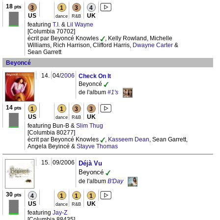
18
pts
3
1
3
4
US
UK
dance
R&B
featuring
T.I.
&
Lil Wayne
[Columbia 70702]
écrit par Beyoncé Knowles
, Kelly Rowland, Michelle
Williams, Rich Harrison, Clifford Harris,
Dwayne Carter
&
Sean Garrett
Beyoncé
14.
04/
2006
Check On It
Beyoncé
de l'album
#1's
14
pts
1
1
3
3
US
UK
dance
R&B
featuring Bun-B &
Slim Thug
[Columbia 80277]
écrit par Beyoncé Knowles
,
Kasseem Dean
, Sean Garrett,
Angela Beyincé &
Stayve Thomas
15.
09/2006
Déjà Vu
Beyoncé
de l'album
B'Day
30
pts
4
1
1
1
US
UK
dance
R&B
featuring
Jay-Z
[Columbia 88435]