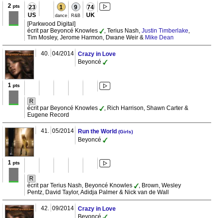
2
pts
23
1
9
74
US
UK
dance
R&B
[Parkwood Digital]
écrit par Beyoncé Knowles
, Terius Nash,
Justin Timberlake
,
Tim Mosley, Jerome Harmon, Dwane Weir &
Mike Dean
40.
04/2014
Crazy in Love
Beyoncé
1
pts
R
écrit par Beyoncé Knowles
, Rich Harrison, Shawn Carter &
Eugene Record
41.
05/2014
Run the World
(Girls)
Beyoncé
1
pts
R
écrit par Terius Nash, Beyoncé Knowles
, Brown, Wesley
Pentz, David Taylor, Adidja Palmer & Nick van de Wall
42.
09/2014
Crazy in Love
Beyoncé