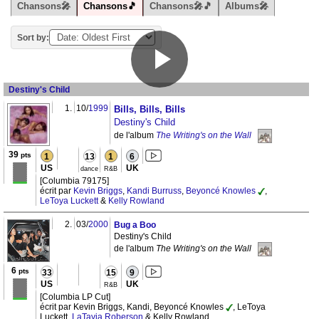
Chansons🎤
Chansons🎵
Chansons🎤🎵
Albums🎤
Sort by:
Destiny's Child
1.
10/
1999
Bills, Bills, Bills
Destiny's Child
de l'album
The Writing's on the Wall
39
pts
1
13
1
6
US
UK
dance
R&B
[Columbia 79175]
écrit par
Kevin Briggs
,
Kandi Burruss
,
Beyoncé Knowles
,
LeToya Luckett
&
Kelly Rowland
2.
03/
2000
Bug a Boo
Destiny's Child
de l'album
The Writing's on the Wall
6
pts
33
15
9
US
UK
R&B
[Columbia LP Cut]
écrit par Kevin Briggs, Kandi, Beyoncé Knowles
, LeToya
Luckett,
LaTavia Roberson
& Kelly Rowland