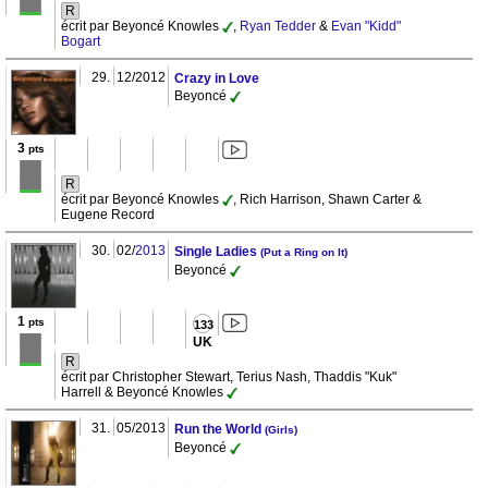
R
écrit par Beyoncé Knowles
,
Ryan Tedder
&
Evan "Kidd"
Bogart
29.
12/2012
Crazy in Love
Beyoncé
3
pts
R
écrit par Beyoncé Knowles
, Rich Harrison, Shawn Carter &
Eugene Record
30.
02/
2013
Single Ladies
(Put a Ring on It)
Beyoncé
1
pts
133
UK
R
écrit par Christopher Stewart, Terius Nash, Thaddis "Kuk"
Harrell & Beyoncé Knowles
31.
05/2013
Run the World
(Girls)
Beyoncé