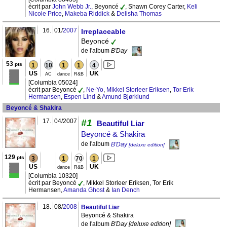
écrit par
John Webb Jr.
, Beyoncé
, Shawn Corey Carter,
Keli
Nicole Price
,
Makeba Riddick
&
Delisha Thomas
16.
01/
2007
Irreplaceable
Beyoncé
de l'album
B'Day
53
pts
1
10
1
1
4
US
UK
AC
dance
R&B
[Columbia 05024]
écrit par Beyoncé
,
Ne-Yo
,
Mikkel Storleer Eriksen
,
Tor Erik
Hermansen
,
Espen Lind
&
Amund Bjørklund
Beyoncé & Shakira
17.
04/2007
#1
Beautiful Liar
Beyoncé & Shakira
de l'album
B'Day
[deluxe edition]
129
pts
3
1
70
1
US
UK
dance
R&B
[Columbia 10320]
écrit par Beyoncé
, Mikkel Storleer Eriksen, Tor Erik
Hermansen,
Amanda Ghost
&
Ian Dench
18.
08/
2008
Beautiful Liar
Beyoncé & Shakira
de l'album
B'Day [deluxe edition]