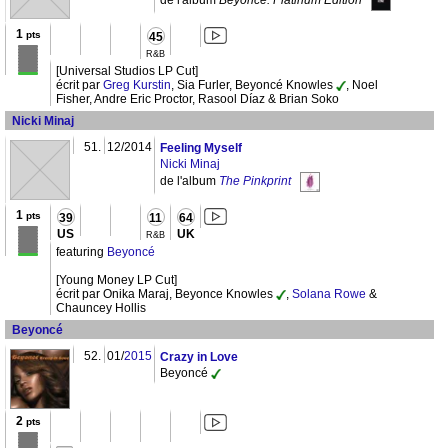
de l'album
Beyoncé: Platinum Edition
1
pts
45
R&B
[Universal Studios LP Cut]
écrit par
Greg Kurstin
, Sia Furler, Beyoncé Knowles
, Noel
Fisher, Andre Eric Proctor, Rasool Díaz & Brian Soko
Nicki Minaj
51.
12/2014
Feeling Myself
Nicki Minaj
de l'album
The Pinkprint
1
pts
39
11
64
US
UK
R&B
featuring
Beyoncé
[Young Money LP Cut]
écrit par Onika Maraj, Beyonce Knowles
,
Solana Rowe
&
Chauncey Hollis
Beyoncé
52.
01/
2015
Crazy in Love
Beyoncé
2
pts