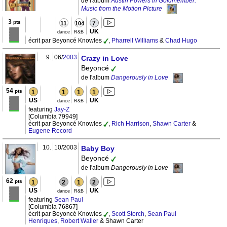
de l'album
Austin Powers in Goldmember:
Music from the Motion Picture
3
pts
11
7
104
UK
dance
R&B
écrit par Beyoncé Knowles
,
Pharrell Williams
&
Chad Hugo
9.
06/
2003
Crazy in Love
Beyoncé
de l'album
Dangerously in Love
54
pts
1
1
1
1
US
UK
dance
R&B
featuring
Jay-Z
[Columbia 79949]
écrit par Beyoncé Knowles
,
Rich Harrison
,
Shawn Carter
&
Eugene Record
10.
10/2003
Baby Boy
Beyoncé
de l'album
Dangerously in Love
62
pts
1
2
1
2
US
UK
dance
R&B
featuring
Sean Paul
[Columbia 76867]
écrit par Beyoncé Knowles
,
Scott Storch
,
Sean Paul
Henriques
,
Robert Waller
& Shawn Carter