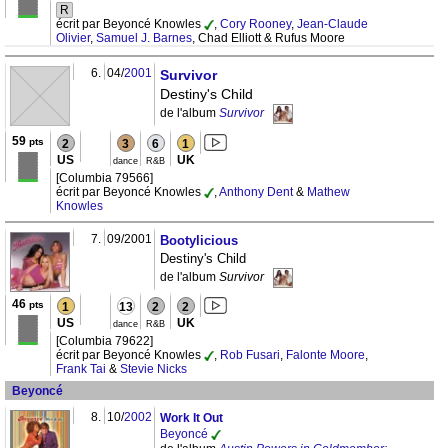
R
écrit par Beyoncé Knowles
,
Cory Rooney
,
Jean-Claude
Olivier
,
Samuel J. Barnes
, Chad Elliott & Rufus Moore
6.
04/
2001
Survivor
Destiny's Child
de l'album
Survivor
59
pts
2
3
6
1
US
UK
dance
R&B
[Columbia 79566]
écrit par Beyoncé Knowles
,
Anthony Dent
&
Mathew
Knowles
7.
09/2001
Bootylicious
Destiny's Child
de l'album
Survivor
46
pts
1
13
2
2
US
UK
dance
R&B
[Columbia 79622]
écrit par Beyoncé Knowles
,
Rob Fusari
,
Falonte Moore
,
Frank Tai
&
Stevie Nicks
Beyoncé
8.
10/
2002
Work It Out
Beyoncé