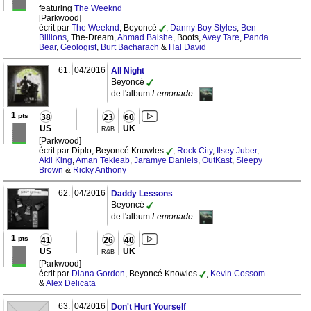
featuring
The Weeknd
[Parkwood]
écrit par
The Weeknd
, Beyoncé
,
Danny Boy Styles
,
Ben
Billions
, The-Dream,
Ahmad Balshe
, Boots,
Avey Tare
,
Panda
Bear
,
Geologist
,
Burt Bacharach
&
Hal David
61.
04/2016
All Night
Beyoncé
de l'album
Lemonade
1
pts
38
23
60
US
UK
R&B
[Parkwood]
écrit par Diplo, Beyoncé Knowles
,
Rock City
,
Ilsey Juber
,
Akil King
,
Aman Tekleab
,
Jaramye Daniels
,
OutKast
,
Sleepy
Brown
&
Ricky Anthony
62.
04/2016
Daddy Lessons
Beyoncé
de l'album
Lemonade
1
pts
41
26
40
US
UK
R&B
[Parkwood]
écrit par
Diana Gordon
, Beyoncé Knowles
,
Kevin Cossom
&
Alex Delicata
63.
04/2016
Don't Hurt Yourself