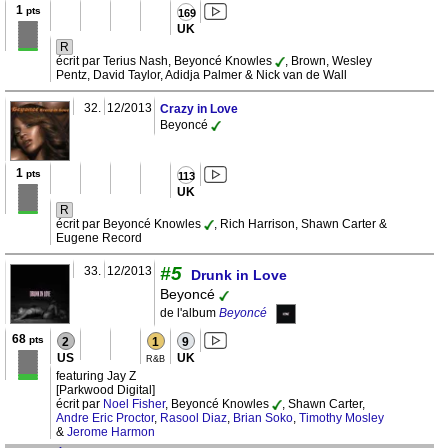
1
pts
169
UK
R
écrit par Terius Nash, Beyoncé Knowles
, Brown, Wesley
Pentz, David Taylor, Adidja Palmer & Nick van de Wall
32.
12/2013
Crazy in Love
Beyoncé
1
pts
113
UK
R
écrit par Beyoncé Knowles
, Rich Harrison, Shawn Carter &
Eugene Record
#5
33.
12/2013
Drunk in Love
Beyoncé
de l'album
Beyoncé
68
pts
2
1
9
US
UK
R&B
featuring Jay Z
[Parkwood Digital]
écrit par
Noel Fisher
, Beyoncé Knowles
, Shawn Carter,
Andre Eric Proctor
,
Rasool Diaz
,
Brian Soko
,
Timothy Mosley
&
Jerome Harmon