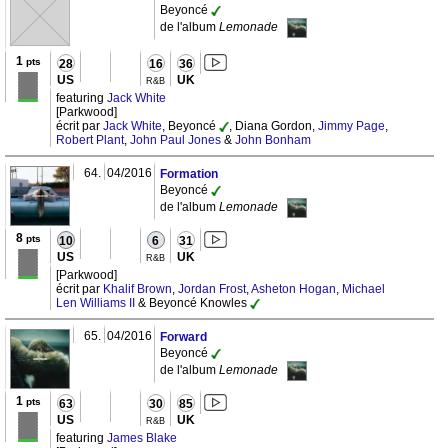
Beyoncé
de l'album
Lemonade
1
pts
28
16
36
US
UK
R&B
featuring
Jack White
[Parkwood]
écrit par
Jack White
, Beyoncé
, Diana Gordon,
Jimmy Page
,
Robert Plant
,
John Paul Jones
&
John Bonham
64.
04/2016
Formation
Beyoncé
de l'album
Lemonade
8
pts
10
6
31
US
UK
R&B
[Parkwood]
écrit par
Khalif Brown
,
Jordan Frost
,
Asheton Hogan
,
Michael
Len Williams II
& Beyoncé Knowles
65.
04/2016
Forward
Beyoncé
de l'album
Lemonade
1
pts
63
30
85
US
UK
R&B
featuring
James Blake