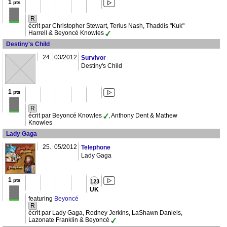
1
pts
R
écrit par Christopher Stewart, Terius Nash, Thaddis "Kuk"
Harrell & Beyoncé Knowles
Destiny's Child
24.
03/2012
Survivor
Destiny's Child
1
pts
R
écrit par Beyoncé Knowles
, Anthony Dent & Mathew
Knowles
Lady Gaga
25.
05/2012
Telephone
Lady Gaga
1
pts
123
UK
featuring
Beyoncé
R
écrit par Lady Gaga, Rodney Jerkins, LaShawn Daniels,
Lazonate Franklin & Beyoncé