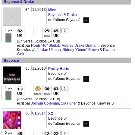
Beyoncé & Drake
34.
12/2013
Mine
Beyoncé & Drake
de l'album
Beyoncé
1
pts
82
25
65
US
UK
R&B
[Universal Studios LP Cut]
écrit par
Noah "40" Shebib
,
Aubrey Drake Graham
, Beyoncé
Knowles
,
Jordan Ullman
,
Sidney "Omen" Brown
&
Dwane
Weir
Beyoncé
35.
12/2013
Pretty Hurts
Beyoncé
de l'album
Beyoncé
1
pts
1
36
63
113
US
UK
dance
R&B
[Universal Studios LP Cut]
écrit par
Joshua Coleman
,
Sia Furler
& Beyoncé Knowles
36.
01/
2014
XO
Beyoncé
de l'album
Beyoncé
2
pts
45
12
22