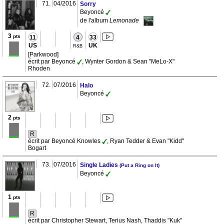
71.
04/2016
Sorry
Beyoncé
de l'album
Lemonade
3
pts
11
4
33
US
UK
R&B
[Parkwood]
écrit par Beyoncé
, Wynter Gordon & Sean "MeLo-X"
Rhoden
72.
07/2016
Halo
Beyoncé
2
pts
R
écrit par Beyoncé Knowles
, Ryan Tedder & Evan "Kidd"
Bogart
73.
07/2016
Single Ladies
(Put a Ring on It)
Beyoncé
1
pts
R
écrit par Christopher Stewart, Terius Nash, Thaddis "Kuk"