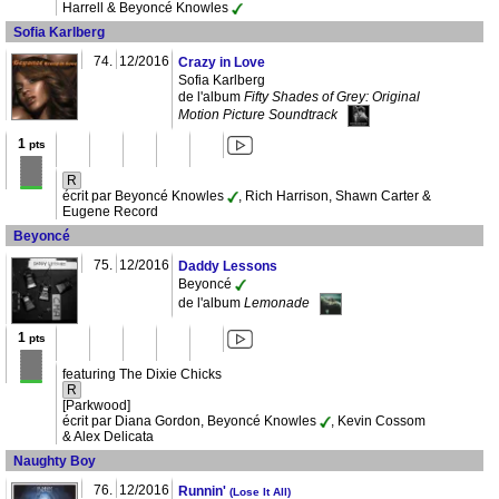
Harrell & Beyoncé Knowles
Sofia Karlberg
74.
12/2016
Crazy in Love
Sofia Karlberg
de l'album
Fifty Shades of Grey: Original
Motion Picture Soundtrack
1
pts
R
écrit par Beyoncé Knowles
, Rich Harrison, Shawn Carter &
Eugene Record
Beyoncé
75.
12/2016
Daddy Lessons
Beyoncé
de l'album
Lemonade
1
pts
featuring The Dixie Chicks
R
[Parkwood]
écrit par Diana Gordon, Beyoncé Knowles
, Kevin Cossom
& Alex Delicata
Naughty Boy
76.
12/2016
Runnin'
(Lose It All)