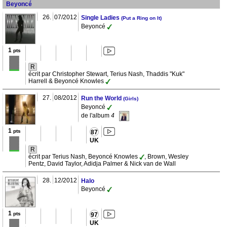
Beyoncé
26.
07/2012
Single Ladies
(Put a Ring on It)
Beyoncé
1
pts
R
écrit par Christopher Stewart, Terius Nash, Thaddis "Kuk"
Harrell & Beyoncé Knowles
27.
08/2012
Run the World
(Girls)
Beyoncé
de l'album
4
1
pts
87
UK
R
écrit par Terius Nash, Beyoncé Knowles
, Brown, Wesley
Pentz, David Taylor, Adidja Palmer & Nick van de Wall
28.
12/2012
Halo
Beyoncé
1
pts
97
UK