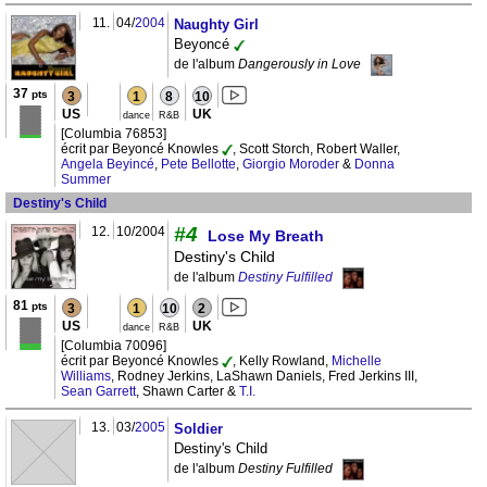
11.
04/
2004
Naughty Girl
Beyoncé
de l'album
Dangerously in Love
37
pts
3
1
8
10
US
UK
dance
R&B
[Columbia 76853]
écrit par Beyoncé Knowles
, Scott Storch, Robert Waller,
Angela Beyincé
,
Pete Bellotte
,
Giorgio Moroder
&
Donna
Summer
Destiny's Child
#4
12.
10/2004
Lose My Breath
Destiny's Child
de l'album
Destiny Fulfilled
81
pts
3
1
10
2
US
UK
dance
R&B
[Columbia 70096]
écrit par Beyoncé Knowles
, Kelly Rowland,
Michelle
Williams
, Rodney Jerkins, LaShawn Daniels, Fred Jerkins III,
Sean Garrett
, Shawn Carter &
T.I.
13.
03/
2005
Soldier
Destiny's Child
de l'album
Destiny Fulfilled