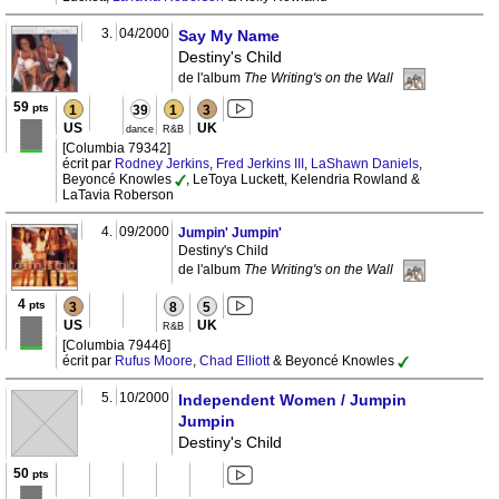
3.
04/2000
Say My Name
Destiny's Child
de l'album
The Writing's on the Wall
59
pts
1
39
1
3
US
UK
dance
R&B
[Columbia 79342]
écrit par
Rodney Jerkins
,
Fred Jerkins III
,
LaShawn Daniels
,
Beyoncé Knowles
, LeToya Luckett, Kelendria Rowland &
LaTavia Roberson
4.
09/2000
Jumpin' Jumpin'
Destiny's Child
de l'album
The Writing's on the Wall
4
pts
3
8
5
US
UK
R&B
[Columbia 79446]
écrit par
Rufus Moore
,
Chad Elliott
& Beyoncé Knowles
5.
10/2000
Independent Women / Jumpin
Jumpin
Destiny's Child
50
pts