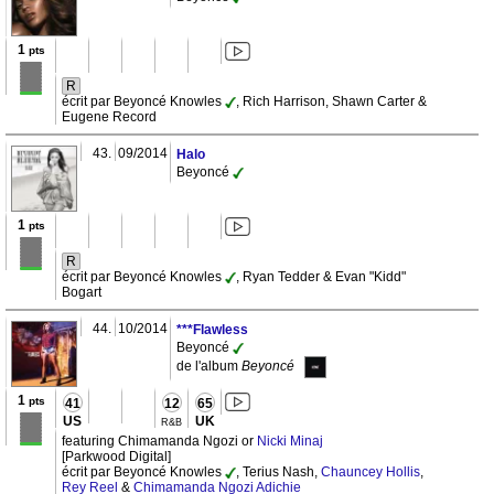
1
pts
R
écrit par Beyoncé Knowles
, Rich Harrison, Shawn Carter &
Eugene Record
43.
09/2014
Halo
Beyoncé
1
pts
R
écrit par Beyoncé Knowles
, Ryan Tedder & Evan "Kidd"
Bogart
44.
10/2014
***Flawless
Beyoncé
de l'album
Beyoncé
1
pts
41
12
65
US
UK
R&B
featuring Chimamanda Ngozi or
Nicki Minaj
[Parkwood Digital]
écrit par Beyoncé Knowles
, Terius Nash,
Chauncey Hollis
,
Rey Reel
&
Chimamanda Ngozi Adichie