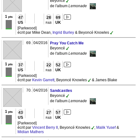
Beyoncé
de l'album
Lemonade
1
pts
47
28
69
US
UK
R&B
[Parkwood]
écrit par Mike Dean,
Ingrid Burley
& Beyoncé Knowles
69.
04/2016
Pray You Catch Me
Beyoncé
de l'album
Lemonade
1
pts
37
22
52
US
UK
R&B
[Parkwood]
écrit par
Kevin Garrett
, Beyoncé Knowles
& James Blake
70.
04/2016
Sandcastles
Beyoncé
de l'album
Lemonade
1
pts
43
27
57
US
UK
R&B
[Parkwood]
écrit par
Vincent Berry II
, Beyoncé Knowles
,
Malik Yusef
&
Midian Mathers