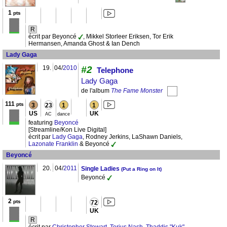
1
pts
R
écrit par Beyoncé
, Mikkel Storleer Eriksen, Tor Erik
Hermansen, Amanda Ghost & Ian Dench
Lady Gaga
19.
04/
2010
#2
Telephone
Lady Gaga
de l'album
The Fame Monster
111
pts
3
23
1
1
US
UK
AC
dance
featuring
Beyoncé
[Streamline/Kon Live Digital]
écrit par
Lady Gaga
, Rodney Jerkins, LaShawn Daniels,
Lazonate Franklin
& Beyoncé
Beyoncé
20.
04/
2011
Single Ladies
(Put a Ring on It)
Beyoncé
2
pts
72
UK
R