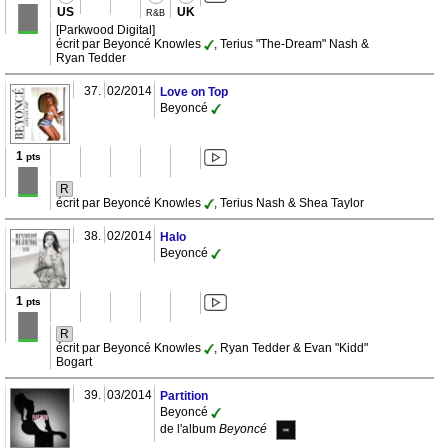
US
UK
R&B
[Parkwood Digital]
écrit par Beyoncé Knowles
, Terius "The-Dream" Nash &
Ryan Tedder
37.
02/2014
Love on Top
Beyoncé
1
pts
R
écrit par Beyoncé Knowles
, Terius Nash & Shea Taylor
38.
02/2014
Halo
Beyoncé
1
pts
R
écrit par Beyoncé Knowles
, Ryan Tedder & Evan "Kidd"
Bogart
39.
03/2014
Partition
Beyoncé
de l'album
Beyoncé