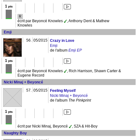
1
pts
R
écrit par Beyoncé Knowles
, Anthony Dent & Mathew
Knowles
Emji
56.
05/2015
Crazy in Love
Emji
de l'album
Emji EP
1
pts
écrit par Beyoncé Knowles
, Rich Harrison, Shawn Carter &
Eugene Record
Nicki Minaj + Beyoncé
57.
05/2015
Feeling Myself
Nicki Minaj + Beyoncé
de l'album
The Pinkprint
1
pts
écrit par Nicki Minaj, Beyoncé
, SZA & Hit-Boy
Naughty Boy