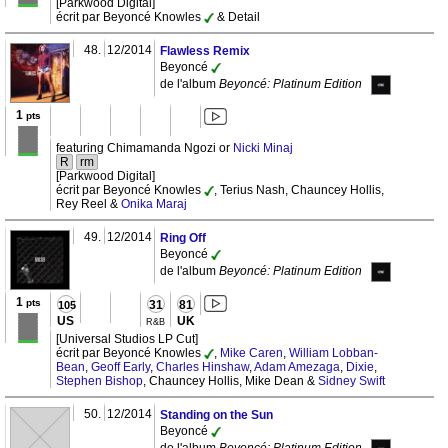
[Parkwood Digital]
écrit par Beyoncé Knowles
& Detail
48.
12/2014
Flawless Remix
Beyoncé
de l'album
Beyoncé: Platinum Edition
1
pts
featuring Chimamanda Ngozi or
Nicki Minaj
R
rm
[Parkwood Digital]
écrit par Beyoncé Knowles
, Terius Nash, Chauncey Hollis,
Rey Reel &
Onika Maraj
49.
12/2014
Ring Off
Beyoncé
de l'album
Beyoncé: Platinum Edition
1
pts
31
81
105
US
UK
R&B
[Universal Studios LP Cut]
écrit par Beyoncé Knowles
,
Mike Caren
,
William Lobban-
Bean
,
Geoff Early
,
Charles Hinshaw
,
Adam Amezaga
,
Dixie
,
Stephen Bishop
, Chauncey Hollis, Mike Dean &
Sidney Swift
50.
12/2014
Standing on the Sun
Beyoncé