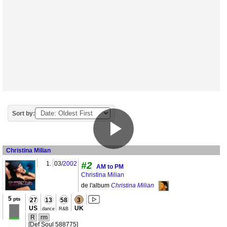
Sort by:
Christina Milian
1.
03/
2002
#2
AM to PM
Christina Milian
de l'album
Christina Milian
5
pts
27
13
58
3
US
UK
dance
R&B
R
rm
[Def Soul 588775]