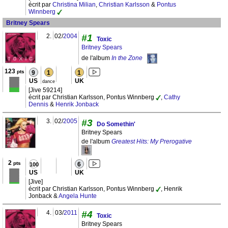
écrit par
Christina Milian
,
Christian Karlsson
&
Pontus
Winnberg
Britney Spears
2.
02/
2004
#1
Toxic
Britney Spears
de l'album
In the Zone
123
pts
9
1
1
US
UK
dance
[Jive 59214]
écrit par Christian Karlsson, Pontus Winnberg
,
Cathy
Dennis
&
Henrik Jonback
3.
02/
2005
#3
Do Somethin'
Britney Spears
de l'album
Greatest Hits: My Prerogative
2
pts
6
100
US
UK
[Jive]
écrit par Christian Karlsson, Pontus Winnberg
, Henrik
Jonback &
Angela Hunte
4.
03/
2011
#4
Toxic
Britney Spears