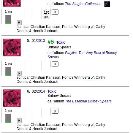
de l'album
The Singles Collection
1
pts
170
UK
R
écrit par Christian Karlsson, Pontus Winnberg
, Cathy
Dennis & Henrik Jonback
5.
01/
2013
#5
Toxic
Britney Spears
de l'album
Playlist: The Very Best of Britney
Spears
1
pts
R
écrit par Christian Karlsson, Pontus Winnberg
, Cathy
Dennis & Henrik Jonback
6.
02/
2014
Toxic
Britney Spears
de l'album
The Essential Britney Spears
1
pts
R
écrit par Christian Karlsson, Pontus Winnberg
, Cathy
Dennis & Henrik Jonback