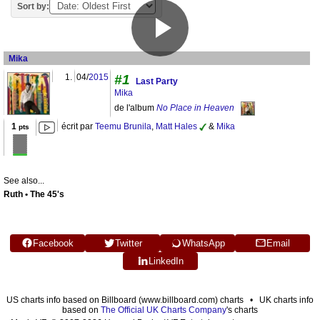
Sort by:
Mika
1.
04/
2015
#1
Last Party
Mika
de l'album
No Place in Heaven
1
écrit par
Teemu Brunila
,
Matt Hales
&
Mika
pts
See also...
Ruth • The 45's
Facebook
Twitter
WhatsApp
Email
LinkedIn
US charts info based on Billboard (www.billboard.com) charts • UK charts info
based on
The Official UK Charts Company
's charts