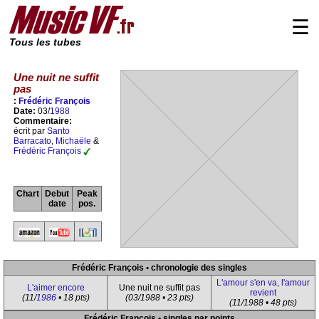
☰
Tous les tubes
Une nuit ne suffit
pas
:
Frédéric François
Date:
03/
1988
Commentaire:
écrit par
Santo
Barracato
,
Michaële
&
Frédéric François
Chart
Debut
Peak
date
pos.
Frédéric François • chronologie des singles
L'amour s'en va, l'amour
L'aimer encore
Une nuit ne suffit pas
revient
(11/
1986
• 18 pts)
(03/1988 • 23 pts)
(11/1988 • 48 pts)
Frédéric François • singles par points