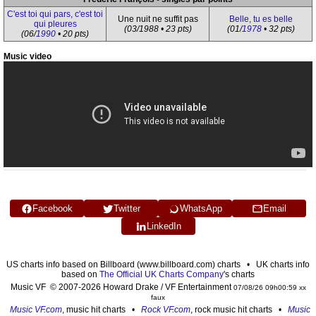
C'est toi qui pars, c'est toi
Une nuit ne suffit pas
Belle, tu es belle
qui pleures
(03/1988 • 23 pts)
(01/
1978
• 32 pts)
(06/
1990
• 20 pts)
Music video
Facebook
Twitter
WhatsApp
Email
LinkedIn
US charts info based on Billboard (www.billboard.com) charts • UK charts info
based on
The Official UK Charts Company
's charts
Music VF © 2007-2026 Howard Drake / VF Entertainment
07/08/26 09h00:59 xx
faux
Music VF.com
, music hit charts •
Rock VF.com
, rock music hit charts •
Music